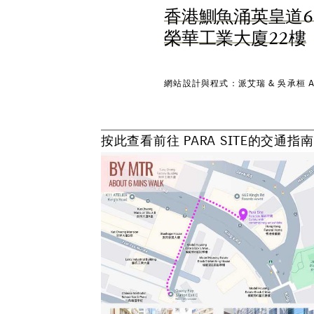
香
港
鰂
魚
涌
英
皇
道
6
榮
華
工
業
大
廈
2
2
樓
網
站
設
計
與
程
式
：
派
艾
瑞
&
吳
承
桓
按
此
查
看
前
往
P
A
R
A
S
I
T
E
的
交
通
指
南