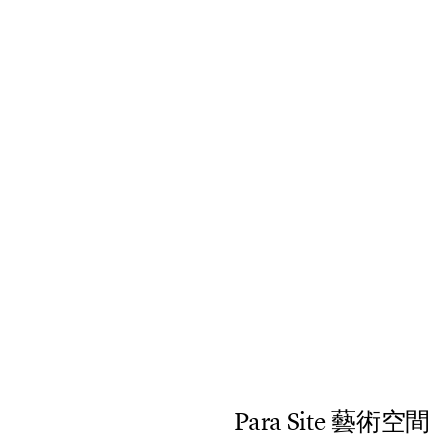
P
a
r
a
S
i
t
e
藝
術
空
間