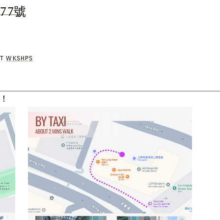
7
7
號
A
T
W
K
S
H
P
S
！