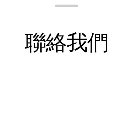
Para Site
聯
絡
我
們