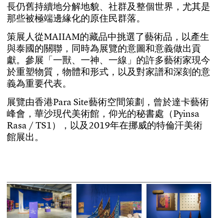
長
仍
舊
持
續
地
分
解
地
貌
、
社
群
及
整
個
世
界
，
尤
其
是
那
些
被
極
端
邊
緣
化
的
原
住
民
群
落
。
策
展
人
從
M
A
I
I
A
M
的
藏
品
中
挑
選
了
藝
術
品
，
以
產
生
與
泰
國
的
關
聯
，
同
時
為
展
覽
的
意
圖
和
意
義
做
出
貢
獻
。
參
展
「
一
獸
、
一
神
、
一
線
」
的
許
多
藝
術
家
現
今
於
重
塑
物
質
，
物
體
和
形
式
，
以
及
對
家
譜
和
深
刻
的
意
義
為
重
要
代
表
。
展
覽
由
香
港
P
a
r
a
S
i
t
e
藝
術
空
間
策
劃
，
曾
於
達
卡
藝
術
峰
會
，
華
沙
現
代
美
術
館
，
仰
光
的
秘
書
處
（
P
y
i
n
s
a
R
a
s
a
/
T
S
1
）
，
以
及
2
0
1
9
年
在
挪
威
的
特
倫
汗
美
術
館
展
出
。