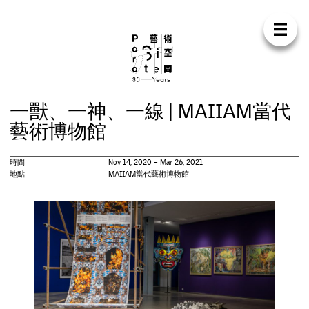
Para Sit
E
N
中
首
頁
關
於
我
們
支
持
我
們
聯
絡
我
們
商
店
一
獸
、
一
神
、
一
線
|
M
A
I
I
A
M
當
代
展
覽
藝
術
博
物
館
活
動
時間
Nov 14, 2020 – Mar 26, 2021
地點
MAIIAM當代藝術博物館
研
討
會
藝
術
駐
留
出
版
工
作
坊