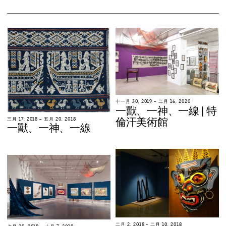
十
一
月
3
0
,
2
0
1
9
–
二
月
1
6
,
2
0
2
0
一
獸
、
一
神
、
一
線
|
特
倫
汗
美
術
館
三
月
1
7
,
2
0
1
8
–
五
月
2
0
,
2
0
1
8
一
獸
、
一
神
、
一
線
二
月
2
,
2
0
1
8
–
二
月
1
0
,
2
0
1
8