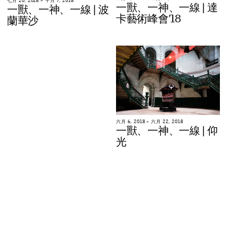
七
月
2
0
,
2
0
1
8
–
十
月
7
,
2
0
1
8
一
獸
、
一
神
、
一
線
|
達
一
獸
、
一
神
、
一
線
|
波
卡
藝
術
峰
會
’
1
8
蘭
華
沙
六
月
6
,
2
0
1
8
–
六
月
2
2
,
2
0
1
8
一
獸
、
一
神
、
一
線
|
仰
光