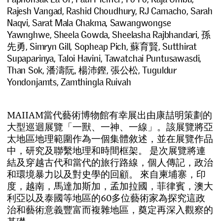
Rajesh Vangad, Rashid Choudhury, RJ Camacho, Sarah
Naqvi, Sarat Mala Chakma, Sawangwongse
Yawnghwe, Sheela Gowda, Sheelasha Rajbhandari, 孫
先勇, Simryn Gill, Sopheap Pich, 蘇育賢, Sutthirat
Supaparinya, Taloi Havini, Tawatchai Puntusawasdi,
Than Sok, 潘濤阮, 楊沛鏗, 張公松, Tuguldur
Yondonjamts, Zamthingla Ruivah
M
A
I
I
A
M
當
代
藝
術
博
物
館
有
幸
展
出
由
康
喆
明
策
劃
的
大
型
巡
迴
展
覽
「
一
獸
、
一
神
、
一
線
」
。
該
展
覽
將
亞
太
地
區
地
理
範
圍
作
為
一
個
集
體
敘
述
，
並
在
展
覽
作
品
中
，
研
究
及
聯
繫
地
理
和
時
間
框
架
。
是
次
展
覽
將
連
結
及
穿
越
古
代
和
當
代
的
旅
行
路
線
，
個
人
傳
記
，
政
治
和
環
境
暴
力
以
及
對
史
學
的
回
顧
。
來
自
柬
埔
寨
，
印
度
，
越
南
，
馬
達
加
斯
加
，
孟
加
拉
國
，
菲
律
賓
，
澳
大
利
亞
以
及
泰
國
等
地
區
的
6
0
多
位
藝
術
家
為
探
究
這
政
治
和
藝
術
意
義
豐
富
而
複
雜
地
區
，
奠
定
再
深
入
觀
察
的