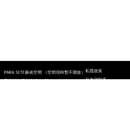
私隱政策
PARA SITE藝術空間 （空間現時暫不開放）
行為守則及
香港鰂魚涌英皇道677號
防止性騷擾政策
榮華工業大廈22樓
電話
+852 25174620
電郵
INFO@PARA-SITE.ART
FACEBOOK
INSTAGRAM
WECHAT
YOUTUBE