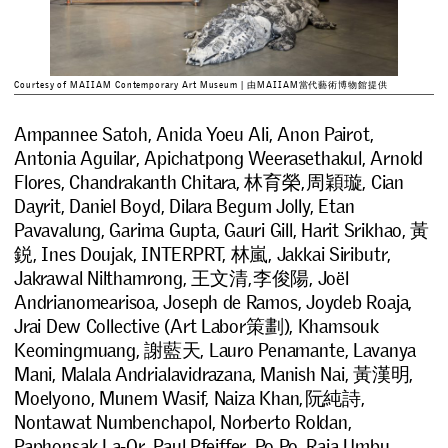
Courtesy of MAIIAM Contemporary Art Museum | 由MAIIAM當代藝術博物館提供
Ampannee Satoh, Anida Yoeu Ali, Anon Pairot,
Antonia Aguilar, Apichatpong Weerasethakul, Arnold
Flores, Chandrakanth Chitara, 林育榮,
周穎璇
, Cian
Dayrit, Daniel Boyd, Dilara Begum Jolly, Etan
Pavavalung, Garima Gupta, Gauri Gill, Harit Srikhao, 黃
鋭, Ines Doujak, INTERPRT, 林嵐, Jakkai Siributr,
Jakrawal Nilthamrong, 王文清,
李俊陽
, Joël
Andrianomearisoa, Joseph de Ramos, Joydeb Roaja,
Jrai Dew Collective (Art Labor策劃), Khamsouk
Keomingmuang, 謝藍天, Lauro Penamante, Lavanya
Mani, Malala Andrialavidrazana, Manish Nai, 黃漢明,
Moelyono, Munem Wasif, Naiza Khan,
阮純詩
,
Nontawat Numbenchapol, Norberto Roldan,
Paphonsak La-Or, Paul Pfeiffer, Po Po, Raja Umbu,