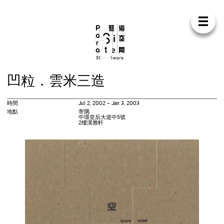
Para Sit
E
N
中
首
頁
關
於
我
們
支
持
我
們
聯
絡
我
們
商
店
凹
粒
．
雲
米
三
造
展
覽
時間
Jul 2, 2002 – Jan 3, 2003
活
動
地點
寄隅
中環皇后大道中5號
2樓漢雅軒
研
討
會
藝
術
駐
留
出
版
工
作
坊