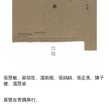
張慧敏、崔頌笙、溫衛能、張娟娟、張定美、陳子
健、溫慧渝
展
覽
在
寄
隅
舉
行
。