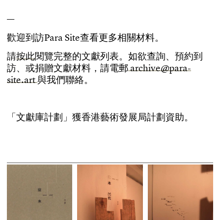
—
歡
迎
到
訪
P
a
r
a
S
i
t
e
查
看
更
多
相
關
材
料
。
請
按
此
閱
覽
完
整
的
文
獻
列
表
。
如
欲
查
詢
、
預
約
到
訪
、
或
捐
贈
文
獻
材
料
，
請
電
郵
a
r
c
h
i
v
e
@
p
a
r
a
-
s
i
t
e
.
a
r
t
與
我
們
聯
絡
。
「
文
獻
庫
計
劃
」
獲
香
港
藝
術
發
展
局
計
劃
資
助
。