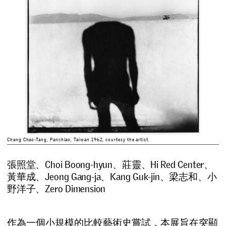
Chang Chao-Tang, Panchiao, Taiwan 1962, courtesy the artist.
張照堂、C
hoi Boong-hyun、莊靈、Hi Red Center、
黃華成、Jeong Gang-ja、Kang Guk-jin、梁志和、小
野洋子、Zero Dimension
作
為
一
個
小
規
模
的
比
較
藝
術
史
嘗
試
，
本
展
旨
在
突
顯