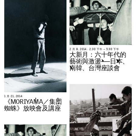
2
月
8
,
2
0
1
4
∙
2
:
3
0
下
午
–
5
:
3
0
下
午
大
新
月
：
六
十
年
代
的
藝
術
與
激
盪
─
─
日
本
、
南
韓
、
台
灣
座
談
會
1
月
2
1
,
2
0
1
4
《
M
O
R
I
Y
A
M
A
／
集
団
蜘
蛛
》
放
映
會
及
講
座