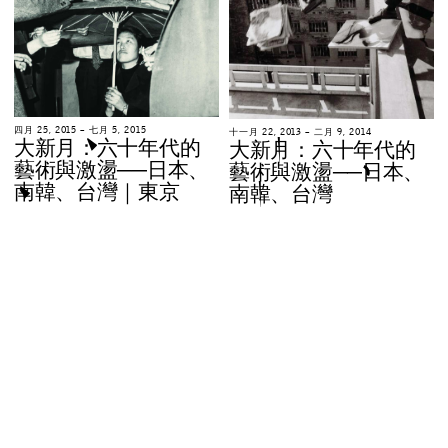
四
月
2
5
,
2
0
1
5
–
七
月
5
,
2
0
1
5
十
一
月
2
2
,
2
0
1
3
–
二
月
9
,
2
0
1
4
大
新
月
：
六
十
年
代
的
大
新
月
：
六
十
年
代
的
藝
術
與
激
盪
─
─
日
本
、
藝
術
與
激
盪
─
─
日
本
、
南
韓
、
台
灣
｜
東
京
南
韓
、
台
灣