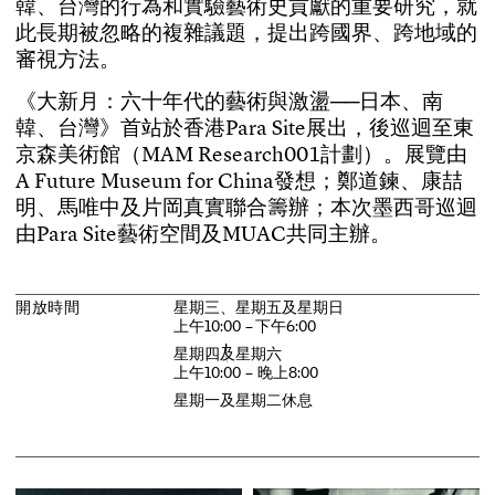
韓
、
台
灣
的
行
為
和
實
驗
藝
術
史
貢
獻
的
重
要
研
究
，
就
此
長
期
被
忽
略
的
複
雜
議
題
，
提
出
跨
國
界
、
跨
地
域
的
審
視
方
法
。
《
大
新
月
：
六
十
年
代
的
藝
術
與
激
盪
─
─
日
本
、
南
韓
、
台
灣
》
首
站
於
香
港
P
a
r
a
S
i
t
e
展
出
，
後
巡
迴
至
東
京
森
美
術
館
（
M
A
M
R
e
s
e
a
r
c
h
0
0
1
計
劃
）
。
展
覽
由
A
F
u
t
u
r
e
M
u
s
e
u
m
f
o
r
C
h
i
n
a
發
想
；
鄭
道
鍊
、
康
喆
明
、
馬
唯
中
及
片
岡
真
實
聯
合
籌
辦
；
本
次
墨
西
哥
巡
迴
由
P
a
r
a
S
i
t
e
藝
術
空
間
及
M
U
A
C
共
同
主
辦
。
開
放
時
間
星
期
三
、
星
期
五
及
星
期
日
上
午
1
0
:
0
0
–
下
午
6
:
0
0
星
期
四
及
星
期
六
上
午
1
0
:
0
0
–
晚
上
8
:
0
0
星
期
一
及
星
期
二
休
息