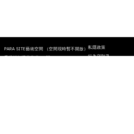
私隱政策
PARA SITE藝術空間 （空間現時暫不開放）
行為守則及
香港鰂魚涌英皇道677號
防止性騷擾政策
榮華工業大廈22樓
電話
+852 25174620
電郵
INFO@PARA-SITE.ART
FACEBOOK
INSTAGRAM
WECHAT
YOUTUBE
VIMEO