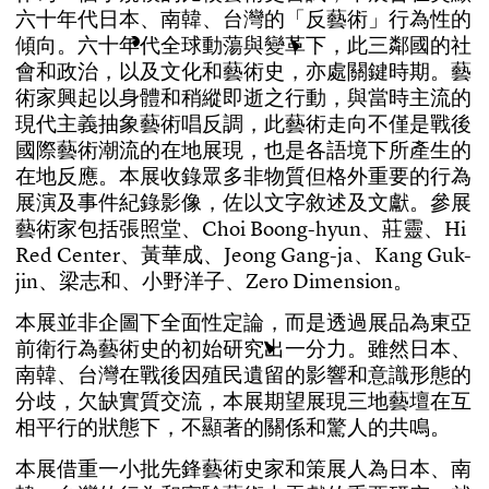
六
十
年
代
日
本
、
南
韓
、
台
灣
的
「
反
藝
術
」
行
為
性
的
傾
向
。
六
十
年
代
全
球
動
蕩
與
變
革
下
，
此
三
鄰
國
的
社
會
和
政
治
，
以
及
文
化
和
藝
術
史
，
亦
處
關
鍵
時
期
。
藝
術
家
興
起
以
身
體
和
稍
縱
即
逝
之
行
動
，
與
當
時
主
流
的
現
代
主
義
抽
象
藝
術
唱
反
調
，
此
藝
術
走
向
不
僅
是
戰
後
國
際
藝
術
潮
流
的
在
地
展
現
，
也
是
各
語
境
下
所
產
生
的
在
地
反
應
。
本
展
收
錄
眾
多
非
物
質
但
格
外
重
要
的
行
為
展
演
及
事
件
紀
錄
影
像
，
佐
以
文
字
敘
述
及
文
獻
。
參
展
藝
術
家
包
括
張
照
堂
、
C
h
o
i
B
o
o
n
g
-
h
y
u
n
、
莊
靈
、
H
i
R
e
d
C
e
n
t
e
r
、
黃
華
成
、
J
e
o
n
g
G
a
n
g
-
j
a
、
K
a
n
g
G
u
k
-
j
i
n
、
梁
志
和
、
小
野
洋
子
、
Z
e
r
o
D
i
m
e
n
s
i
o
n
。
本
展
並
非
企
圖
下
全
面
性
定
論
，
而
是
透
過
展
品
為
東
亞
前
衛
行
為
藝
術
史
的
初
始
研
究
出
一
分
力
。
雖
然
日
本
、
南
韓
、
台
灣
在
戰
後
因
殖
民
遺
留
的
影
響
和
意
識
形
態
的
分
歧
，
欠
缺
實
質
交
流
，
本
展
期
望
展
現
三
地
藝
壇
在
互
相
平
行
的
狀
態
下
，
不
顯
著
的
關
係
和
驚
人
的
共
鳴
。
本
展
借
重
一
小
批
先
鋒
藝
術
史
家
和
策
展
人
為
日
本
、
南