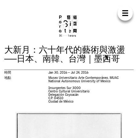
Para Sit
E
N
中
首
頁
關
於
我
們
支
持
我
們
聯
絡
我
們
商
店
大
新
月
：
六
十
年
代
的
藝
術
與
激
盪
展
覽
─
─
日
本
、
南
韓
、
台
灣
｜
墨
西
哥
活
動
時間
Jan 30, 2016 – Jul 24, 2016
地點
Museo Universitario Arte Contemporáneo, MUAC
National Autonomous University of Mexico
研
討
會
Insurgentes Sur 3000
Centro Cultural Universitario
Delegación Coyoacán
C.P. 04510
Ciudad de México
藝
術
駐
留
出
版
工
作
坊