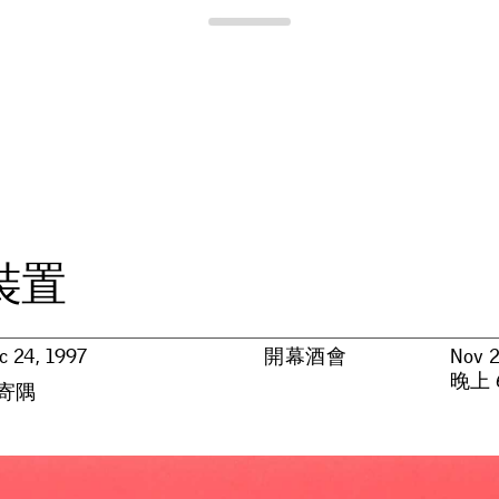
Para Site
裝
置
c 24, 1997
開幕酒會
Nov 2
晚上 6
l 寄隅