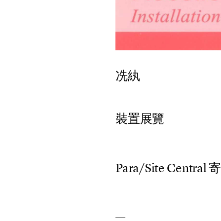
冼紈
裝
置
展
覽
P
a
r
a
/
S
i
t
e
C
e
n
t
r
a
l
寄
—