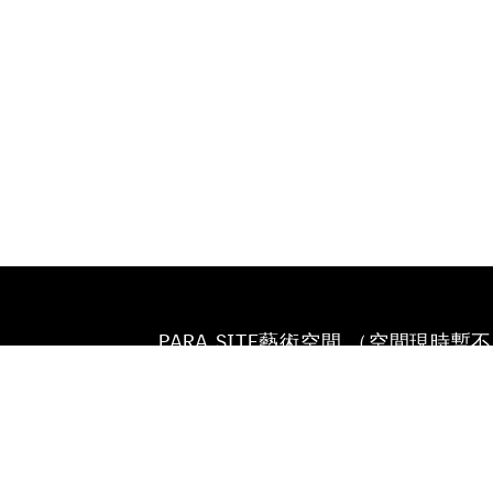
PARA SITE藝術空間 （空間現時暫
放）
香港鰂魚涌英皇道677號
榮華工業大廈22樓
電話
+852 25174620