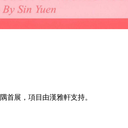
隅
首
展
，
項
目
由
漢
雅
軒
支
持
。