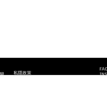
FA
私隱政策
不開
IN
WE
行為守則及
YO
防止性騷擾政策
VI