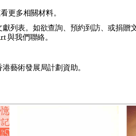
查
看
更
多
相
關
材
料
。
文
獻
列
表
。
如
欲
查
詢
、
預
約
到
訪
、
或
捐
贈
a
r
t
與
我
們
聯
絡
。
香
港
藝
術
發
展
局
計
劃
資
助
。