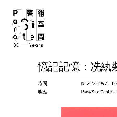
憶
記
記
憶
：
冼
紈
時間
Nov 27, 1997 – De
地點
Para/Site Centra