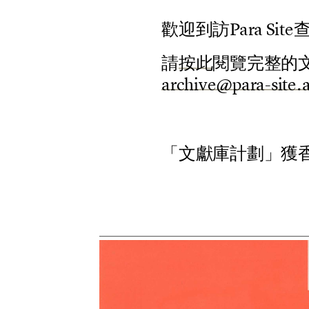
歡
迎
到
訪
P
a
r
a
S
i
t
e
請
按
此
閱
覽
完
整
的
a
r
c
h
i
v
e
@
p
a
r
a
-
s
i
t
e
.
「
文
獻
庫
計
劃
」
獲