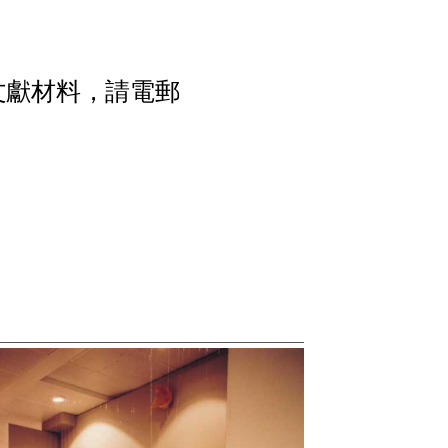
文
獻
材
料
，
請
電
郵