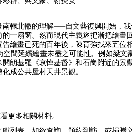
林彩群、梁文豪、謝炎安
畫
南
轅
北
轍
的
理
解
—
—
自
文
藝
復
興
開
始
，
我
前
的
一
扇
窗
。
然
而
現
代
主
義
逐
把
漸
把
繪
畫
宣
告
繪
畫
已
死
的
百
年
後
，
陳
育
強
找
來
五
位
術
空
間
延
續
繪
畫
未
盡
之
可
能
性
。
例
如
梁
文
米
開
朗
基
羅
《
哀
悼
基
督
》
和
石
崗
附
近
的
景
轉
化
成
公
共
屋
村
天
井
景
觀
。
查
看
更
多
相
關
材
料
。
文
獻
列
表
。
如
欲
查
詢
、
預
約
到
訪
、
或
捐
贈