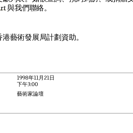
a
r
t
與
我
們
聯
絡
。
香
港
藝
術
發
展
局
計
劃
資
助
。
1
9
9
8
年
1
1
月
2
1
日
下
午
3
:
0
0
藝
術
家
論
壇