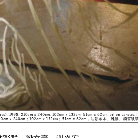
pcs), 1998, 210cm x 240cm, 102cm x 132cm, 51cm x 62cm, oil on canvas, 
240cm；102cm x 132cm；51cm x 62cm，油彩布本、乳膠、櫥窗玻璃 (199