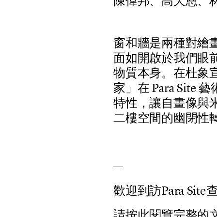
陳偉邦、高天恩、
窗
和
牆
是
兩
種
對
繪
面
如
開
啟
於
我
們
眼
物
質
本
身
。
在
杜
象
家
」
在
P
a
r
a
S
i
t
e
藝
特
性
，
讓
自
畫
像
與
二
樓
空
間
的
幽
閉
性
—
歡
迎
到
訪
P
a
r
a
S
i
t
e
請
按
此
閱
覽
完
整
的