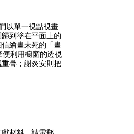
們
以
單
一
視
點
視
畫
回
歸
到
塗
在
平
面
上
的
相
信
繪
畫
未
死
的
「
畫
豪
便
利
用
櫥
窗
的
透
視
觀
重
疊
；
謝
炎
安
則
把
文
獻
材
料
，
請
電
郵