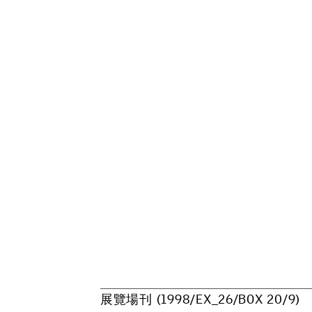
展
覽
場
刊
(
1
9
9
8
/
E
X
_
2
6
/
B
O
X
2
0
/
9
)