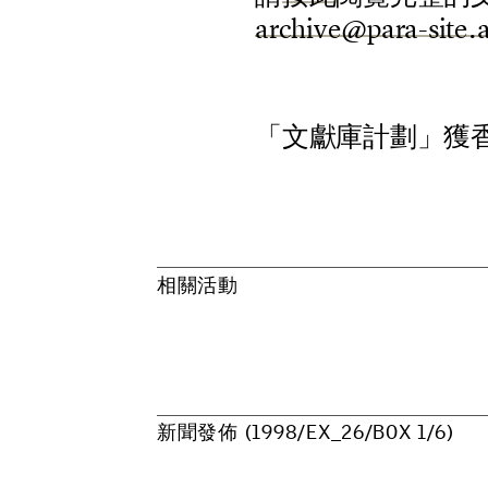
a
r
c
h
i
v
e
@
p
a
r
a
-
s
i
t
e
.
「
文
獻
庫
計
劃
」
獲
相
關
活
動
新
聞
發
佈
(
1
9
9
8
/
E
X
_
2
6
/
B
O
X
1
/
6
)