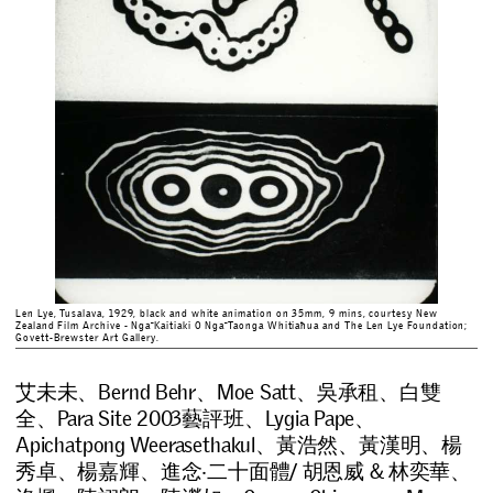
Len Lye, Tusalava, 1929, black and white animation on 35mm, 9 mins, courtesy New
Zealand Film Archive - Ngā Kaitiaki O Ngā Taonga Whitiāhua and The Len Lye Foundation;
Govett-Brewster Art Gallery.
艾未未、Bernd Behr、Moe Satt、吳承租、白雙
全、Para Site 2003藝評班、Lygia Pape、
Apichatpong Weerasethakul、黃浩然、黃漢明、楊
秀卓、楊嘉輝、進念‧二十面體/ 胡恩威 & 林奕華、