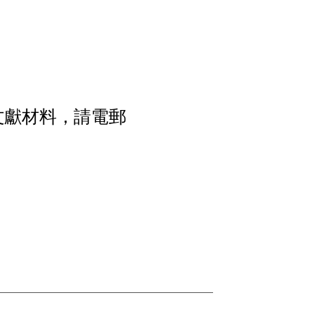
文
獻
材
料
，
請
電
郵