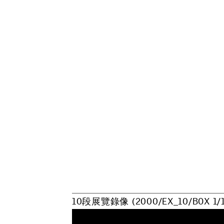
1
0
段
展
覽
錄
像
(
2
0
0
0
/
E
X
_
1
0
/
B
O
X
1
/