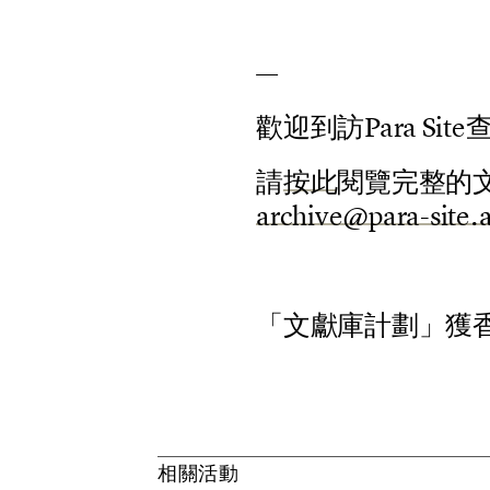
—
歡
迎
到
訪
P
a
r
a
S
i
t
e
請
按
此
閱
覽
完
整
的
a
r
c
h
i
v
e
@
p
a
r
a
-
s
i
t
e
.
「
文
獻
庫
計
劃
」
獲
相
關
活
動