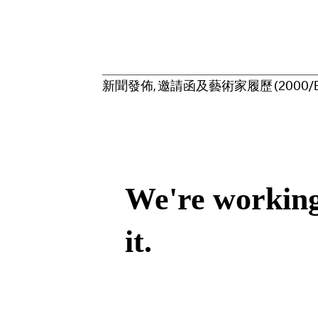
新
聞
發
佈
,
邀
請
函
及
藝
術
家
履
歷
(
2
0
0
0
/