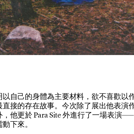
明
以
自
己
的
身
體
為
主
要
材
料
，
欲
不
喜
歡
以
最
直
接
的
存
在
故
事
。
今
次
除
了
展
出
他
表
演
外
，
他
更
於
P
a
r
a
S
i
t
e
外
進
行
了
一
場
表
演
—
—
蠕
動
下
來
。