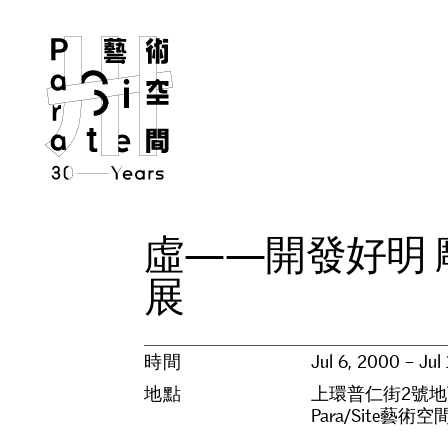
虛
—
—
開
發
好
明
展
時間
Jul 6, 2000 – Jul
地點
上環普仁街2號地
Para/Site藝術空