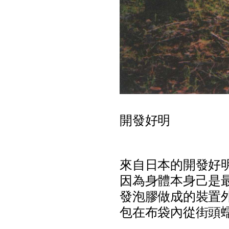
開發好明
來
自
日
本
的
開
發
好
因
為
身
體
本
身
己
是
發
泡
膠
做
成
的
裝
置
包
在
布
袋
內
從
街
頭