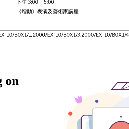
下
午
3
:
0
0
–
5
:
0
0
《
蠕
動
》
表
演
及
藝
術
家
講
座
E
X
_
1
0
/
B
O
X
1
/
1
,
2
0
0
0
/
E
X
_
1
0
/
B
O
X
1
/
3
,
2
0
0
0
/
E
X
_
1
0
/
B
O
X
1
/
4