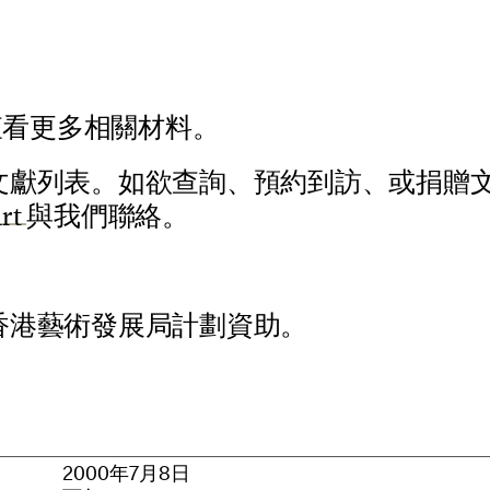
查
看
更
多
相
關
材
料
。
文
獻
列
表
。
如
欲
查
詢
、
預
約
到
訪
、
或
捐
贈
a
r
t
與
我
們
聯
絡
。
香
港
藝
術
發
展
局
計
劃
資
助
。
2
0
0
0
年
7
月
8
日