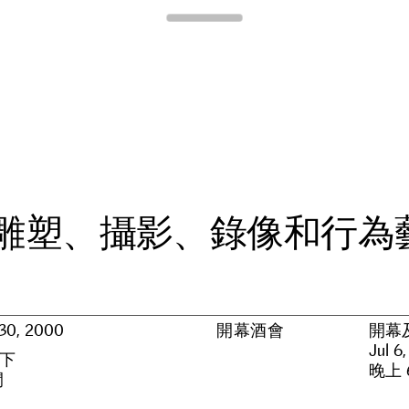
Para Site
雕
塑
、
攝
影
、
錄
像
和
行
為
 30, 2000
開幕酒會
開幕
Jul 6
下
晚上 6
間