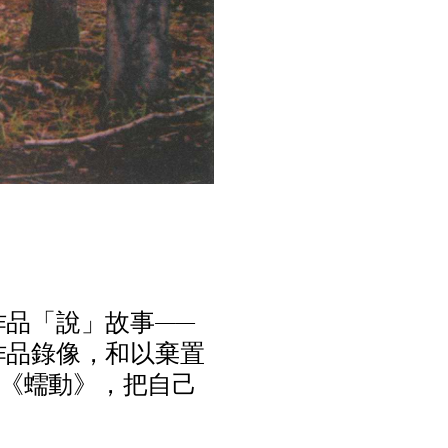
作
品
「
說
」
故
事
—
—
作
品
錄
像
，
和
以
棄
置
《
蠕
動
》
，
把
自
己