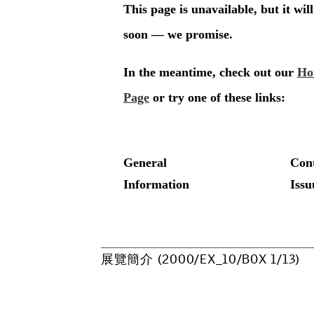
展
覽
簡
介
(
2
0
0
0
/
E
X
_
1
0
/
B
O
X
1
/
1
3
)