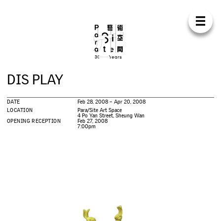
Para Sit
E
N
中
H
O
M
E
A
B
O
U
T
S
U
P
P
O
R
T
C
O
N
T
A
C
T
S
H
O
P
D
I
S
P
L
A
Y
E
X
H
I
B
I
T
I
O
N
S
DATE
Feb 28, 2008 – Apr 20, 2008
P
R
O
G
R
A
M
M
E
S
LOCATION
Para/Site Art Space
4 Po Yan Street, Sheung Wan
OPENING RECEPTION
Feb 27, 2008
7:00pm
C
O
N
F
E
R
E
N
C
E
R
E
S
I
D
E
N
C
Y
P
U
B
L
I
C
A
T
I
O
N
S
W
O
R
K
S
H
O
P
S