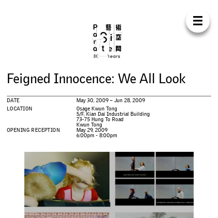
Para Sit
E
N
中
H
O
M
E
A
B
O
U
T
S
U
P
P
O
R
T
C
O
N
T
A
C
T
S
H
O
P
F
e
i
g
n
e
d
I
n
n
o
c
e
n
c
e
:
W
e
A
l
l
L
o
o
k
E
X
H
I
B
I
T
I
O
N
S
DATE
May 30, 2009 – Jun 28, 2009
P
R
O
G
R
A
M
M
E
S
LOCATION
Osage Kwun Tong
5/F, Kian Dai Industrial Building
73-75 Hung To Road
Kwun Tong
OPENING RECEPTION
May 29, 2009
C
O
N
F
E
R
E
N
C
E
6:00pm - 8:00pm
R
E
S
I
D
E
N
C
Y
P
U
B
L
I
C
A
T
I
O
N
S
W
O
R
K
S
H
O
P
S