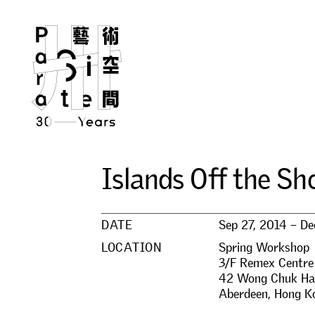
I
s
l
a
n
d
s
O
f
f
t
h
e
S
h
DATE
Sep 27, 2014 – De
LOCATION
Spring Workshop
3/F Remex Centre
42 Wong Chuk Ha
Aberdeen, Hong K