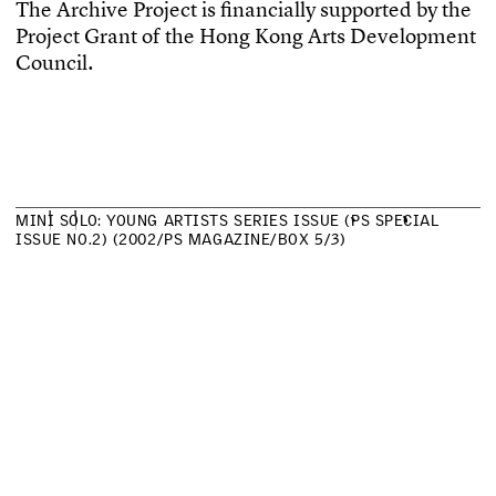
T
h
e
A
r
c
h
i
v
e
P
r
o
j
e
c
t
i
s
f
n
a
n
c
i
a
l
l
y
s
u
p
p
o
r
t
e
d
b
y
t
h
e
P
r
o
j
e
c
t
G
r
a
n
t
o
f
t
h
e
H
o
n
g
K
o
n
g
A
r
t
s
D
e
v
e
l
o
p
m
e
n
t
C
o
u
n
c
i
l
.
M
I
N
I
S
O
L
O
:
Y
O
U
N
G
A
R
T
I
S
T
S
S
E
R
I
E
S
I
S
S
U
E
(
P
S
S
P
E
C
I
A
L
I
S
S
U
E
N
O
.
2
)
(
2
0
0
2
/
P
S
M
A
G
A
Z
I
N
E
/
B
O
X
5
/
3
)