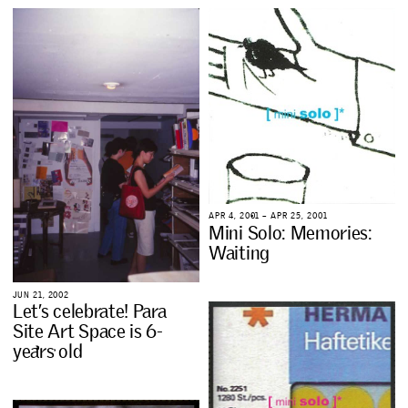
A
P
R
4
,
2
0
0
1
–
A
P
R
2
5
,
2
0
0
1
M
i
n
i
S
o
l
o
:
M
e
m
o
r
i
e
s
:
W
a
i
t
i
n
g
J
U
N
2
1
,
2
0
0
2
L
e
t
’
s
c
e
l
e
b
r
a
t
e
!
P
a
r
a
S
i
t
e
A
r
t
S
p
a
c
e
i
s
6
-
y
e
a
r
s
o
l
d