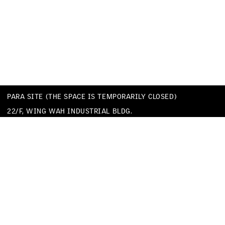
PARA SITE (THE SPACE IS TEMPORARILY CLOSED)
22/F, WING WAH INDUSTRIAL BLDG.
677 KING’S ROAD
QUARRY BAY
HONG KONG
TEL
+852 25174620
EMAIL
INFO@PARA-SITE.ART
PRIVACY POLICY
CODE OF CONDUCT & SEXUAL HARASSMENT POLICY