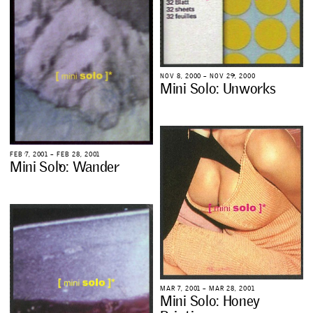
N
O
V
8
,
2
0
0
0
–
N
O
V
2
9
,
2
0
0
0
M
i
n
i
S
o
l
o
:
U
n
w
o
r
k
s
F
E
B
7
,
2
0
0
1
–
F
E
B
2
8
,
2
0
0
1
M
i
n
i
S
o
l
o
:
W
a
n
d
e
r
M
A
R
7
,
2
0
0
1
–
M
A
R
2
8
,
2
0
0
1
M
i
n
i
S
o
l
o
:
H
o
n
e
y