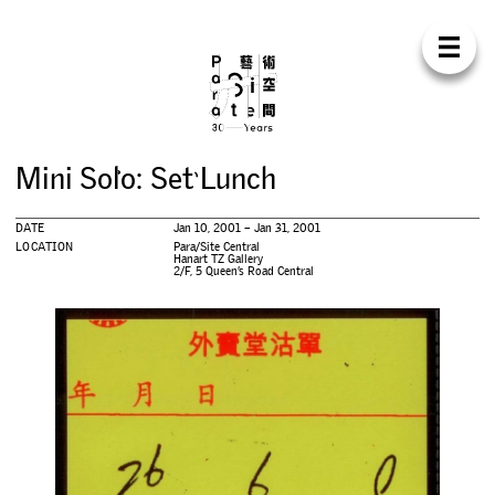
Para Sit
E
N
中
H
O
M
E
A
B
O
U
T
S
U
P
P
O
R
T
C
O
N
T
A
C
T
S
H
O
P
M
i
n
i
S
o
l
o
:
S
e
t
L
u
n
c
h
E
X
H
I
B
I
T
I
O
N
S
DATE
Jan 10, 2001 – Jan 31, 2001
P
R
O
G
R
A
M
M
E
S
LOCATION
Para/Site Central
Hanart TZ Gallery
2/F, 5 Queen’s Road Central
C
O
N
F
E
R
E
N
C
E
R
E
S
I
D
E
N
C
Y
P
U
B
L
I
C
A
T
I
O
N
S
W
O
R
K
S
H
O
P
S