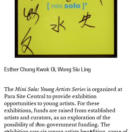
Esther Chung Kwok Oi
,
Wong Siu Ling
T
h
e
i
s
o
r
g
a
n
i
z
e
d
a
t
M
i
n
i
S
o
l
o
:
Y
o
u
n
g
A
r
t
i
s
t
s
S
e
r
i
e
s
P
a
r
a
S
i
t
e
C
e
n
t
r
a
l
t
o
p
r
o
v
i
d
e
e
x
h
i
b
i
t
i
o
n
o
p
p
o
r
t
u
n
i
t
i
e
s
t
o
y
o
u
n
g
a
r
t
i
s
t
s
.
F
o
r
t
h
e
s
e
e
x
h
i
b
i
t
i
o
n
s
,
f
u
n
d
s
a
r
e
r
a
i
s
e
d
f
r
o
m
e
s
t
a
b
l
i
s
h
e
d
a
r
t
i
s
t
s
a
n
d
c
u
r
a
t
o
r
s
,
a
s
a
n
e
x
p
l
o
r
a
t
i
o
n
o
f
t
h
e
p
o
s
s
i
b
i
l
i
t
y
o
f
n
o
n
-
g
o
v
e
r
n
m
e
n
t
f
u
n
d
i
n
g
.
T
h
e
e
x
h
i
b
i
t
i
o
n
s
a
w
s
i
x
y
o
u
n
g
a
r
t
i
s
t
s
b
e
n
e
f
t
i
n
g
,
s
o
m
e
o
f