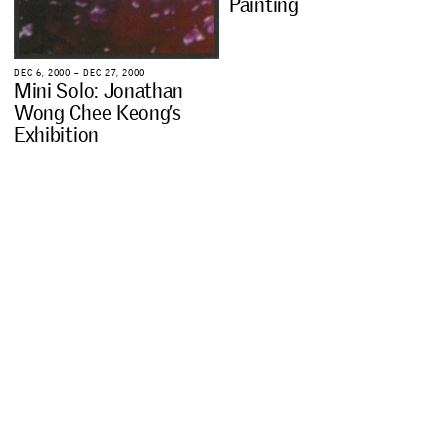
P
a
i
n
t
i
n
g
D
E
C
6
,
2
0
0
0
–
D
E
C
2
7
,
2
0
0
0
M
i
n
i
S
o
l
o
:
J
o
n
a
t
h
a
n
W
o
n
g
C
h
e
e
K
e
o
n
g
’
s
E
x
h
i
b
i
t
i
o
n