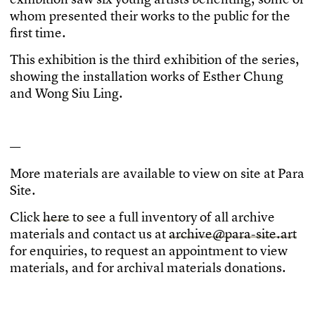
w
h
o
m
p
r
e
s
e
n
t
e
d
t
h
e
i
r
w
o
r
k
s
t
o
t
h
e
p
u
b
l
i
c
f
o
r
t
h
e
f
r
s
t
t
i
m
e
.
T
h
i
s
e
x
h
i
b
i
t
i
o
n
i
s
t
h
e
t
h
i
r
d
e
x
h
i
b
i
t
i
o
n
o
f
t
h
e
s
e
r
i
e
s
,
s
h
o
w
i
n
g
t
h
e
i
n
s
t
a
l
l
a
t
i
o
n
w
o
r
k
s
o
f
E
s
t
h
e
r
C
h
u
n
g
a
n
d
W
o
n
g
S
i
u
L
i
n
g
.
—
M
o
r
e
m
a
t
e
r
i
a
l
s
a
r
e
a
v
a
i
l
a
b
l
e
t
o
v
i
e
w
o
n
s
i
t
e
a
t
P
a
r
a
S
i
t
e
.
C
l
i
c
k
h
e
r
e
t
o
s
e
e
a
f
u
l
l
i
n
v
e
n
t
o
r
y
o
f
a
l
l
a
r
c
h
i
v
e
m
a
t
e
r
i
a
l
s
a
n
d
c
o
n
t
a
c
t
u
s
a
t
a
r
c
h
i
v
e
@
p
a
r
a
-
s
i
t
e
.
a
r
t
f
o
r
e
n
q
u
i
r
i
e
s
,
t
o
r
e
q
u
e
s
t
a
n
a
p
p
o
i
n
t
m
e
n
t
t
o
v
i
e
w
m
a
t
e
r
i
a
l
s
,
a
n
d
f
o
r
a
r
c
h
i
v
a
l
m
a
t
e
r
i
a
l
s
d
o
n
a
t
i
o
n
s
.