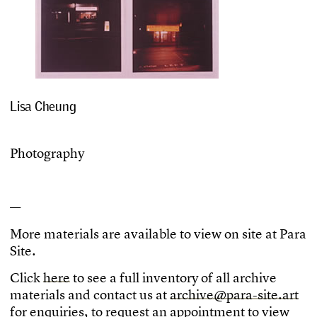
Lisa Cheung
P
h
o
t
o
g
r
a
p
h
y
—
M
o
r
e
m
a
t
e
r
i
a
l
s
a
r
e
a
v
a
i
l
a
b
l
e
t
o
v
i
e
w
o
n
s
i
t
e
a
t
P
a
r
a
S
i
t
e
.
C
l
i
c
k
h
e
r
e
t
o
s
e
e
a
f
u
l
l
i
n
v
e
n
t
o
r
y
o
f
a
l
l
a
r
c
h
i
v
e
m
a
t
e
r
i
a
l
s
a
n
d
c
o
n
t
a
c
t
u
s
a
t
a
r
c
h
i
v
e
@
p
a
r
a
-
s
i
t
e
.
a
r
t
f
o
r
e
n
q
u
i
r
i
e
s
,
t
o
r
e
q
u
e
s
t
a
n
a
p
p
o
i
n
t
m
e
n
t
t
o
v
i
e
w