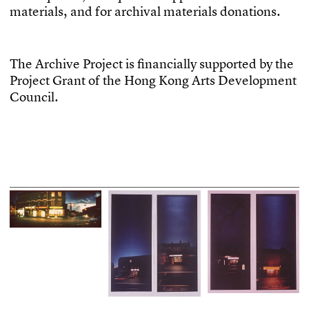
m
a
t
e
r
i
a
l
s
,
a
n
d
f
o
r
a
r
c
h
i
v
a
l
m
a
t
e
r
i
a
l
s
d
o
n
a
t
i
o
n
s
.
T
h
e
A
r
c
h
i
v
e
P
r
o
j
e
c
t
i
s
f
n
a
n
c
i
a
l
l
y
s
u
p
p
o
r
t
e
d
b
y
t
h
e
P
r
o
j
e
c
t
G
r
a
n
t
o
f
t
h
e
H
o
n
g
K
o
n
g
A
r
t
s
D
e
v
e
l
o
p
m
e
n
t
C
o
u
n
c
i
l
.