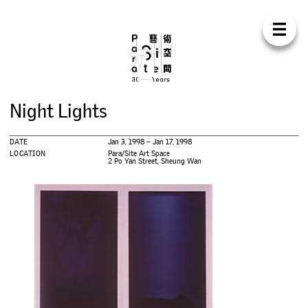
Para Sit
E
N
中
H
O
M
E
A
B
O
U
T
S
U
P
P
O
R
T
C
O
N
T
A
C
T
S
H
O
P
N
i
g
h
t
L
i
g
h
t
s
E
X
H
I
B
I
T
I
O
N
S
DATE
Jan 3, 1998 – Jan 17, 1998
P
R
O
G
R
A
M
M
E
S
LOCATION
Para/Site Art Space
2 Po Yan Street, Sheung Wan
C
O
N
F
E
R
E
N
C
E
R
E
S
I
D
E
N
C
Y
P
U
B
L
I
C
A
T
I
O
N
S
W
O
R
K
S
H
O
P
S