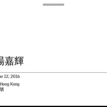
Para Site
楊
嘉
輝
un 12, 2016
 Hong Kong
0號