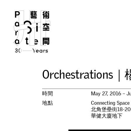
O
r
c
h
e
s
t
r
a
t
i
o
n
s
｜
時間
May 27, 2016 – J
地點
Connecting Space
北角堡壘街18-2
華健大廈地下