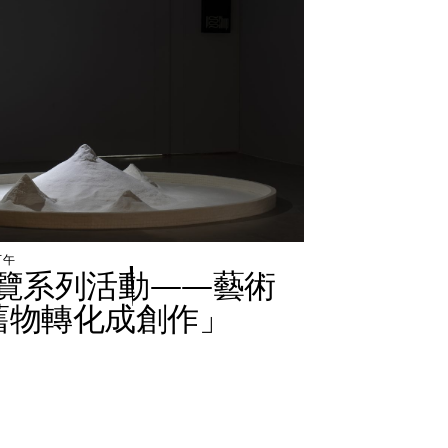
下
午
覽
系
列
活
動
—
—
藝
術
舊
物
轉
化
成
創
作
」