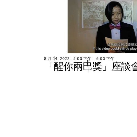
8
月
1
4
,
2
0
2
2
∙
5
:
0
0
下
午
–
6
:
0
0
下
午
「
醒
你
兩
巴
獎
」
座
談