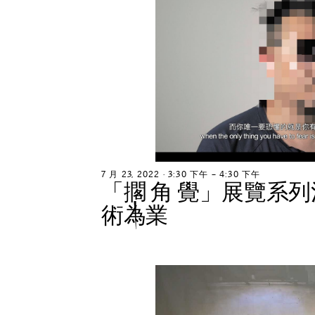
7
月
2
3
,
2
0
2
2
∙
3
:
3
0
下
午
–
4
:
3
0
下
午
「
擱
角
覺
」
展
覽
系
列
術
為
業