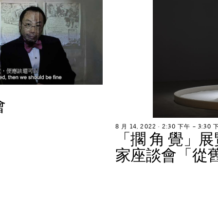
會
8
月
1
4
,
2
0
2
2
∙
2
:
3
0
下
午
–
3
:
3
0
「
擱
角
覺
」
展
家
座
談
會
「
從