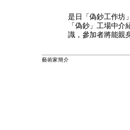
是
日
「
偽
鈔
工
作
坊
「
偽
鈔
」
工
場
中
介
識
，
參
加
者
將
能
親
藝
術
家
簡
介