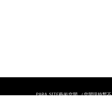
PARA SITE藝術空間 （空間現時暫
放）
香港鰂魚涌英皇道677號