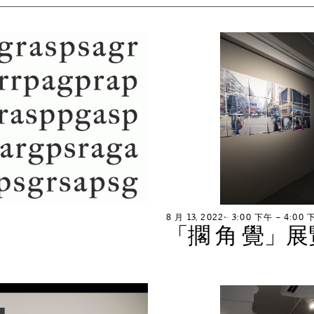
8
月
1
3
,
2
0
2
2
∙
3
:
0
0
下
午
–
4
:
0
0
「
擱
角
覺
」
展