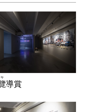
下
午
覽
導
賞