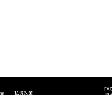
FA
私隱政策
不開
IN
WE
行為守則及
YO
防止性騷擾政策
VI