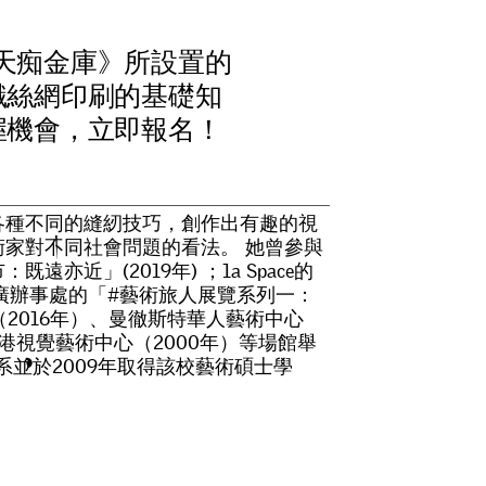
天
痴
金
庫
》
所
設
置
的
識
絲
網
印
刷
的
基
礎
知
握
機
會
，
立
即
報
名
！
各
種
不
同
的
縫
紉
技
巧
，
創
作
出
有
趣
的
視
術
家
對
不
同
社
會
問
題
的
看
法
。
她
曾
參
與
市
：
既
遠
亦
近
」
(
2
0
1
9
年
)
；
1
a
S
p
a
c
e
的
廣
辦
事
處
的
「
#
藝
術
旅
人
展
覽
系
列
一
：
（
2
0
1
6
年
）
、
曼
徹
斯
特
華
人
藝
術
中
心
港
視
覺
藝
術
中
心
（
2
0
0
0
年
）
等
場
館
舉
系
並
於
2
0
0
9
年
取
得
該
校
藝
術
碩
士
學