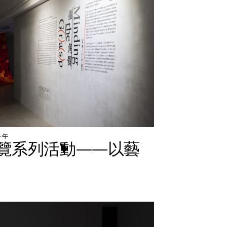
下
午
覽
系
列
活
動
—
—
以
藝