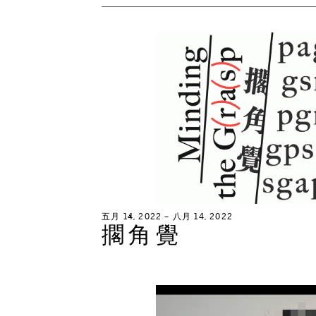
五
月
1
4
,
2
0
2
2
–
八
月
1
4
,
2
0
2
2
擱
角
覺