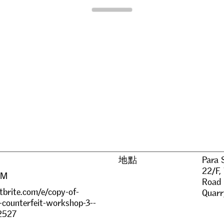
Para Site
地點
Para 
22/F,
PM
Road
brite.com/e/copy-of-
Quarr
-counterfeit-workshop-3--
2527