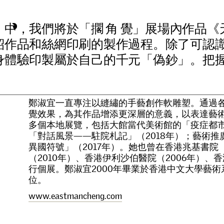
」
中
，
我
們
將
於
「
擱
角
覺
」
展
場
內
作
品
《
紹
作
品
和
絲
網
印
刷
的
製
作
過
程
。
除
了
可
認
身
體
驗
印
製
屬
於
自
己
的
千
元
「
偽
鈔
」
。
把
鄭
淑
宜
一
直
專
注
以
縫
繡
的
手
藝
創
作
軟
雕
塑
。
通
過
覺
效
果
，
為
其
作
品
增
添
更
深
層
的
意
義
，
以
表
達
藝
多
個
本
地
展
覽
，
包
括
大
館
當
代
美
術
館
的
「
疫
症
都
「
對
話
風
景
—
—
駐
院
札
記
」
（
2
0
1
8
年
）
；
藝
術
推
異
國
符
號
」
（
2
0
1
7
年
）
。
她
也
曾
在
香
港
兆
基
書
院
（
2
0
1
0
年
）
、
香
港
伊
利
沙
伯
醫
院
（
2
0
0
6
年
）
、
香
行
個
展
。
鄭
淑
宜
2
0
0
0
年
畢
業
於
香
港
中
文
大
學
藝
術
位
。
w
w
w
.
e
a
s
t
m
a
n
c
h
e
n
g
.
c
o
m