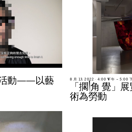
活
動
—
—
以
藝
8
月
1
3
,
2
0
2
2
∙
4
:
0
0
下
午
–
5
:
0
0
「
擱
角
覺
」
展
術
為
勞
動