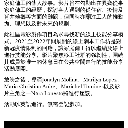
家
庭
傭
工
的
個
人
故
事
。
影
片
旨
在
勾
勒
出
在
異
鄉
從
事
家
庭
傭
工
的
經
歷
，
探
討
各
人
遇
到
的
從
住
宿
、
疫
情
及
背
井
離
鄉
等
方
面
的
難
題
，
但
同
時
亦
關
注
工
人
的
推
動
力
、
理
想
以
及
對
未
來
的
規
劃
。
此
社
區
電
影
製
作
項
目
為
求
尋
找
新
的
線
上
技
能
分
享
模
式
。
2
0
2
1
至
2
0
2
2
年
間
展
開
的
線
上
劇
本
工
作
坊
是
對
新
冠
疫
情
限
制
的
回
應
，
讓
家
庭
傭
工
得
以
繼
續
於
線
上
進
行
技
能
分
享
。
影
片
聚
焦
移
工
社
群
的
強
韌
性
，
圍
繞
其
成
員
於
唯
一
的
休
息
日
在
公
共
空
間
進
行
的
技
能
分
享
活
動
展
開
。
放
映
之
後
，
導
演
J
o
n
a
l
y
n
M
o
l
i
n
a
、
M
a
r
i
l
y
n
L
o
p
e
z
、
M
a
r
i
a
C
h
r
i
s
t
i
n
a
A
n
i
r
e
、
M
a
r
i
c
h
e
l
T
o
m
i
n
e
s
以
及
影
片
主
角
之
一
N
o
r
a
L
o
n
e
s
t
o
將
進
行
座
談
。
活
動
以
英
語
進
行
。
無
需
登
記
參
加
。