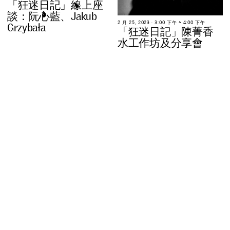
「
狂
迷
日
記
」
線
上
座
談
：
阮
心
藍
、
J
a
k
u
b
2
月
2
5
,
2
0
2
3
∙
3
:
0
0
下
午
–
4
:
0
0
下
午
G
r
z
y
b
a
ł
a
「
狂
迷
日
記
」
陳
菁
香
水
工
作
坊
及
分
享
會