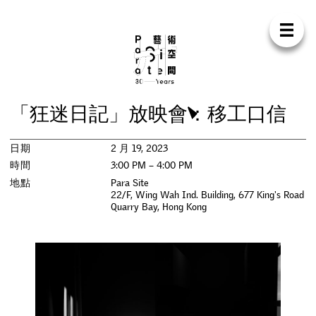
Para Sit
E
N
中
首
頁
關
於
我
們
支
持
我
們
聯
絡
我
們
商
店
「
狂
迷
日
記
」
放
映
會
：
移
工
口
信
展
覽
日期
2 月 19, 2023
活
動
時間
3:00 PM – 4:00 PM
地點
Para Site
22/F, Wing Wah Ind. Building, 677 King's Road
研
討
會
Quarry Bay
,
Hong Kong
藝
術
駐
留
出
版
工
作
坊