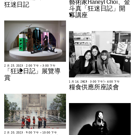
藝
術
家
H
a
n
e
y
l
C
h
o
i
、
金
狂
迷
日
記
斗
真
「
狂
迷
日
記
」
開
幕
講
座
2
月
2
5
,
2
0
2
3
∙
2
:
0
0
下
午
–
3
:
0
0
下
午
「
狂
迷
日
記
」
展
覽
導
賞
1
月
1
4
,
2
0
2
3
∙
3
:
0
0
下
午
–
4
:
0
0
下
午
糧
食
供
應
所
座
談
會
2
月
2
0
,
2
0
2
3
∙
9
:
0
0
下
午
–
1
0
:
0
0
下
午