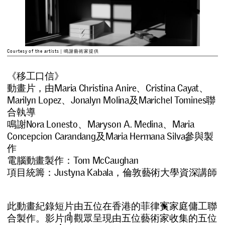
Courtesy of the artists｜鳴謝藝術家提供
《移工口信》
動畫片，由
Maria Christina Anire、
Cristina Cayat、
Marilyn Lopez、
Jonalyn Molina及Marichel Tomines聯
合執導
鳴謝Nora Lonesto、Maryson A. Medina、Maria
Concepcion Carandang及Maria Hermana Silva參與製
作
電腦動畫製作：Tom McCaughan
項目統籌：
Justyna Kabala，倫敦藝術大學資深講師
此
動
畫
紀
錄
短
片
由
五
位
在
香
港
的
菲
律
賓
家
庭
傭
工
聯
合
製
作
。
影
片
向
觀
眾
呈
現
由
五
位
藝
術
家
收
集
的
五
位