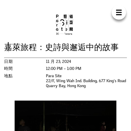
Para Sit
E
N
中
首
頁
關
於
我
們
支
持
我
們
聯
絡
我
們
商
店
嘉
萊
旅
程
：
史
詩
與
邂
逅
中
的
故
事
展
覽
日期
11 月 23, 2024
活
動
時間
12:00 PM – 1:00 PM
地點
Para Site
22/F, Wing Wah Ind. Building, 677 King's Road
研
討
會
Quarry Bay
,
Hong Kong
藝
術
駐
留
出
版
工
作
坊