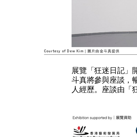
Courtesy of Dew Kim｜圖片由金斗真提供
展
覽
「
狂
迷
日
記
」
斗
真
將
參
與
座
談
，
人
經
歷
。
座
談
由
「