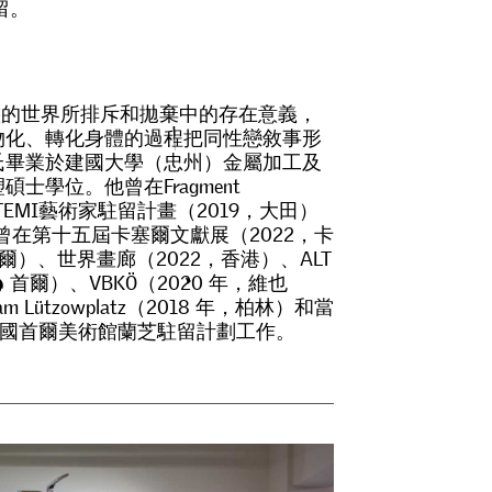
留
。
態
的
世
界
所
排
斥
和
拋
棄
中
的
存
在
意
義
，
物
化
、
轉
化
身
體
的
過
程
把
同
性
戀
敘
事
形
氏
畢
業
於
建
國
大
學
（
忠
州
）
金
屬
加
工
及
塑
碩
士
學
位
。
他
曾
在
F
r
a
g
m
e
n
t
T
E
M
I
藝
術
家
駐
留
計
畫
（
2
0
1
9
，
大
田
）
曾
在
第
十
五
屆
卡
塞
爾
文
獻
展
（
2
0
2
2
，
卡
爾
）
、
世
界
畫
廊
（
2
0
2
2
，
香
港
）
、
A
L
T
，
首
爾
）
、
V
B
K
Ö
（
2
0
2
0
年
，
維
也
a
m
L
ü
t
z
o
w
p
l
a
t
z
（
2
0
1
8
年
，
柏
林
）
和
當
國
首
爾
美
術
館
蘭
芝
駐
留
計
劃
工
作
。