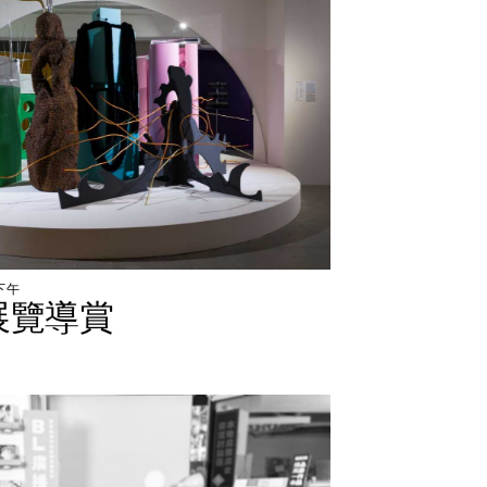
下
午
展
覽
導
賞