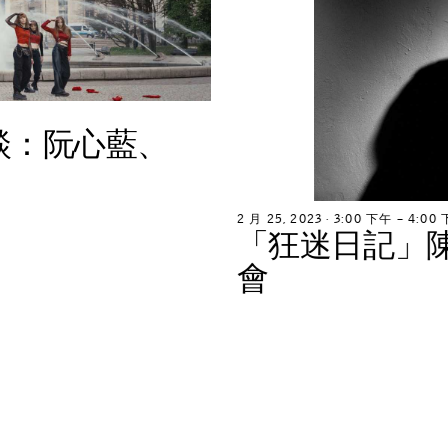
談
：
阮
心
藍
、
2
月
2
5
,
2
0
2
3
∙
3
:
0
0
下
午
–
4
:
0
0
「
狂
迷
日
記
」
會