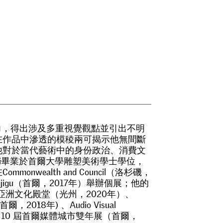
力
，
得
出
涉
及
多
重
視
覺
觀
點
並
引
出
不
明
在
作
品
中
滲
透
的
模
稜
兩
可
揭
示
他
無
間
斷
他
對
於
當
代
藝
術
中
的
身
份
政
治
、
消
費
文
i
畢
業
於
首
爾
大
學
雕
塑
美
術
學
士
學
位
，
在
C
o
m
m
o
n
w
e
a
l
t
h
a
n
d
C
o
u
n
c
i
l
（
洛
杉
磯
，
g
j
i
g
u
（
首
爾
，
2
0
1
7
年
）
舉
辦
個
展
；
他
的
亞
洲
文
化
殿
堂
（
光
州
，
2
0
2
0
年
）
、
首
爾
，
2
0
1
8
年
)
、
A
u
d
i
o
V
i
s
u
a
l
1
0
屆
首
爾
媒
體
城
市
雙
年
展
（
首
爾
，