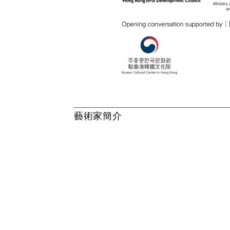
藝
術
家
簡
介