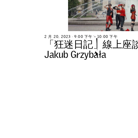
2
月
2
0
,
2
0
2
3
∙
9
:
0
0
下
午
–
1
0
:
0
0
下
午
「
狂
迷
日
記
」
線
上
座
J
a
k
u
b
G
r
z
y
b
a
ł
a