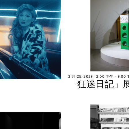
2
月
2
5
,
2
0
2
3
∙
2
:
0
0
下
午
–
3
:
0
0
「
狂
迷
日
記
」