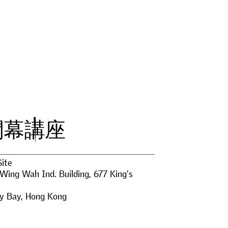
開
幕
講
座
Site
 Wing Wah Ind. Building, 677 King's
y Bay
,
Hong Kong