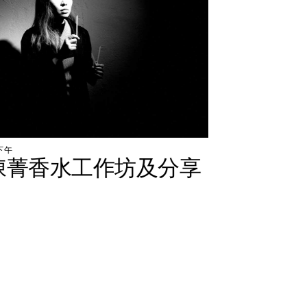
下
午
陳
菁
香
水
工
作
坊
及
分
享