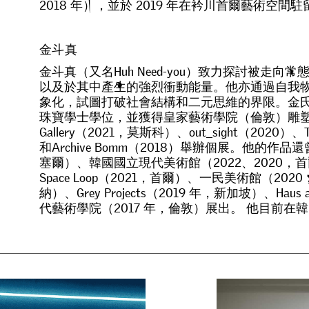
2
0
1
8
年
）
，
並
於
2
0
1
9
年
在
衿
川
首
爾
藝
術
空
間
駐
金斗真
金
斗
真
（
又
名
H
u
h
N
e
e
d
-
y
o
u
）
致
力
探
討
被
走
向
常
以
及
於
其
中
產
生
的
強
烈
衝
動
能
量
。
他
亦
通
過
自
我
象
化
，
試
圖
打
破
社
會
結
構
和
二
元
思
維
的
界
限
。
金
珠
寶
學
士
學
位
，
並
獲
得
皇
家
藝
術
學
院
（
倫
敦
）
雕
G
a
l
l
e
r
y
（
2
0
2
1
，
莫
斯
科
）
、
o
u
t
_
s
i
g
h
t
（
2
0
2
0
）
、
和
A
r
c
h
i
v
e
B
o
m
m
（
2
0
1
8
）
舉
辦
個
展
。
他
的
作
品
還
塞
爾
）
、
韓
國
國
立
現
代
美
術
館
（
2
0
2
2
、
2
0
2
0
，
首
S
p
a
c
e
L
o
o
p
（
2
0
2
1
，
首
爾
）
、
一
民
美
術
館
（
2
0
2
0
納
）
、
G
r
e
y
P
r
o
j
e
c
t
s
（
2
0
1
9
年
，
新
加
坡
）
、
H
a
u
s
代
藝
術
學
院
（
2
0
1
7
年
，
倫
敦
）
展
出
。
他
目
前
在
韓