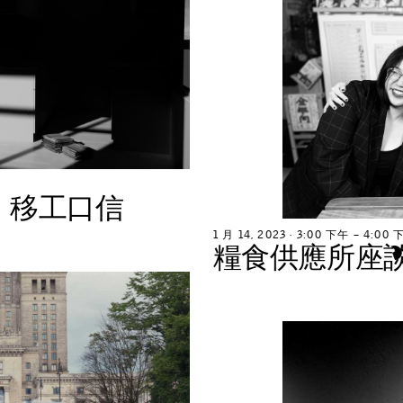
：
移
工
口
信
1
月
1
4
,
2
0
2
3
∙
3
:
0
0
下
午
–
4
:
0
0
糧
食
供
應
所
座