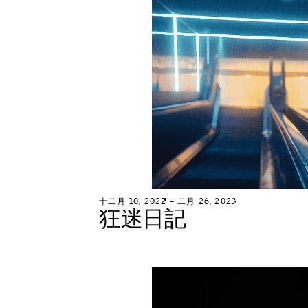
十
二
月
1
0
,
2
0
2
2
–
二
月
2
6
,
2
0
2
3
狂
迷
日
記