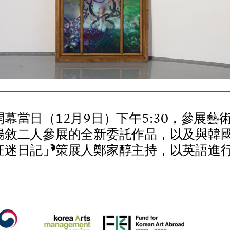
開
幕
當
日
（
1
2
月
9
日
）
下
午
5
:
3
0
，
參
展
藝
暢
敘
二
人
參
展
的
全
新
委
託
作
品
，
以
及
與
韓
狂
迷
日
記
」
策
展
人
鄭
家
醇
主
持
，
以
英
語
進