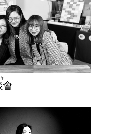
下
午
談
會