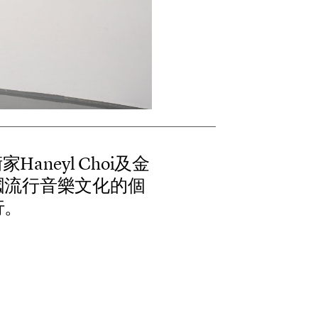
術
家
H
a
n
e
y
l
C
h
o
i
及
金
國
流
行
音
樂
文
化
的
個
行
。