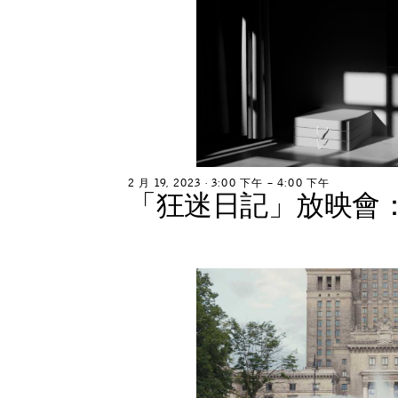
2
月
1
9
,
2
0
2
3
∙
3
:
0
0
下
午
–
4
:
0
0
下
午
「
狂
迷
日
記
」
放
映
會