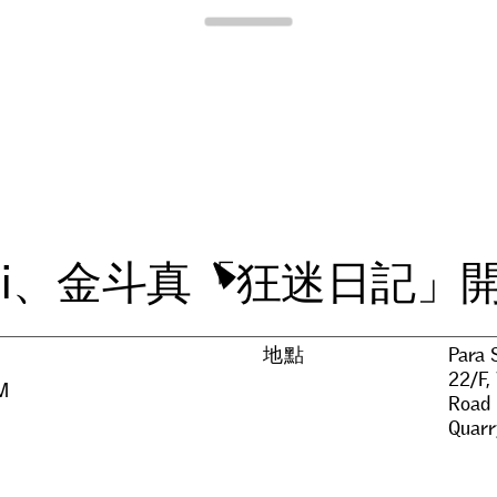
Para Site
o
i
、
金
斗
真
「
狂
迷
日
記
」
地點
Para 
22/F,
M
Road
Quarr