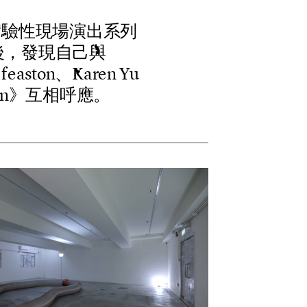
實
驗
性
現
場
演
出
系
列
後
，
發
現
自
己
與
、
f
e
a
s
t
o
n
、
K
a
r
e
n
Y
u
n
》
互
相
呼
應
。