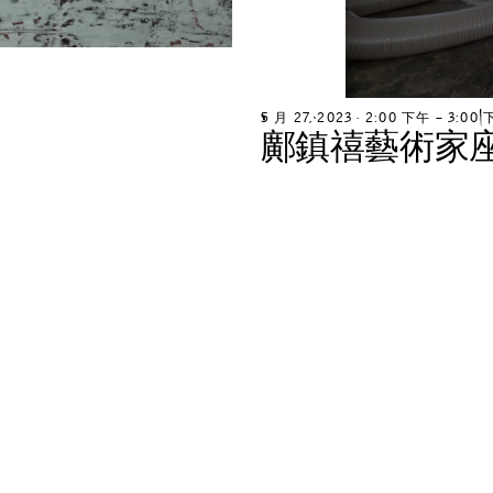
5
月
2
7
,
2
0
2
3
∙
2
:
0
0
下
午
–
3
:
0
0
鄺
鎮
禧
藝
術
家