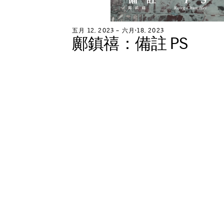
五
月
1
2
,
2
0
2
3
–
六
月
1
8
,
2
0
2
3
鄺
鎮
禧
：
備
註
P
S