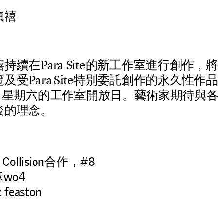
鎮禧
禧
持
續
在
P
a
r
a
S
i
t
e
的
新
工
作
室
進
行
創
作
，
將
覽
及
受
P
a
r
a
S
i
t
e
特
別
委
託
創
作
的
永
久
性
作
品
，
星
期
六
的
工
作
室
開
放
日
。
藝
術
家
期
待
與
後
的
理
念
。
ollision合作，#8
 龢wo4
 feaston