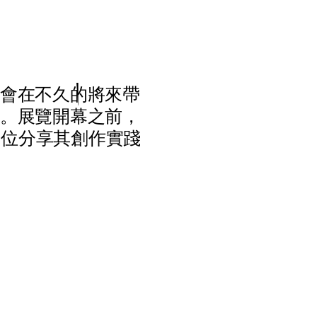
會
在
不
久
的
將
來
帶
。
展
覽
開
幕
之
前
，
各
位
分
享
其
創
作
實
踐