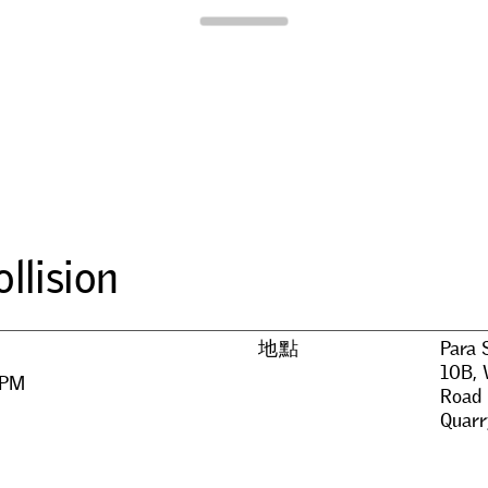
Para Site
o
l
l
i
s
i
o
n
地點
Para 
10B, 
 PM
Road
Quarr