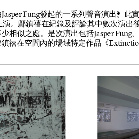
由
J
a
s
p
e
r
F
u
n
g
發
起
的
一
系
列
聲
音
演
出
。
此
上
演
。
鄺
鎮
禧
在
紀
錄
及
評
論
其
中
數
次
演
出
不
少
相
似
之
處
。
是
次
演
出
包
括
J
a
s
p
e
r
F
u
n
g
鄺
鎮
禧
在
空
間
內
的
場
域
特
定
作
品
《
E
x
t
i
n
c
t
i
o