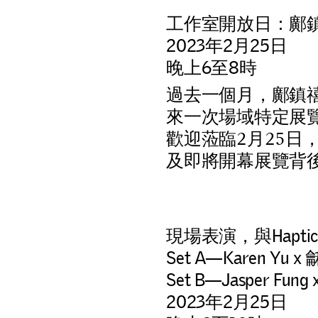
工作室開放日：鄺
2023年2月25日
晚上6至8時
過
去
一
個
月
，
鄺
鎮
來
一
次
場
域
特
定
展
歡
迎
蒞
臨
2
月
2
5
日
及
即
將
開
幕
展
覽
背
現場表演，與Haptic C
Set A—Karen Yu x
Set B—Jasper Fung x
2023年2月25日