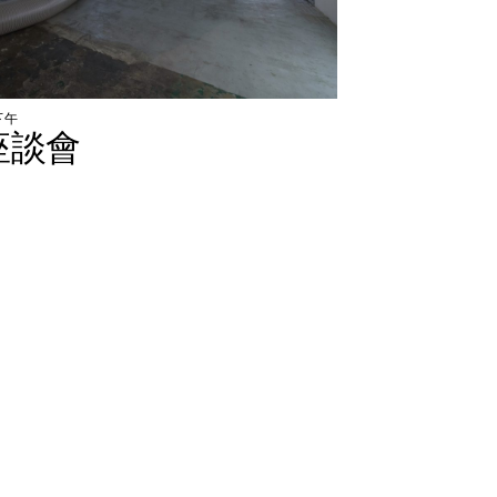
下
午
座
談
會