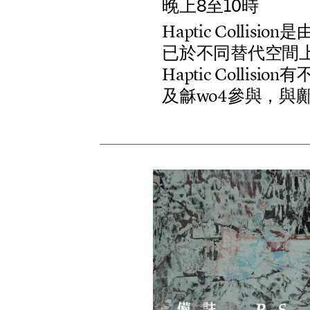
晚上8至10時
H
a
p
t
i
c
C
o
l
l
i
s
i
o
n
是
已
於
不
同
替
代
空
間
H
a
p
t
i
c
C
o
l
l
i
s
i
o
n
有
及
龢
w
o
4
參
與
，
與