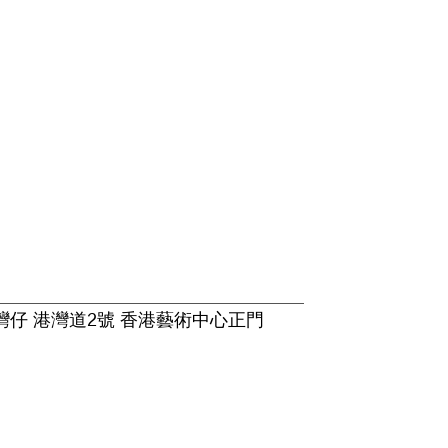
灣仔 港灣道2號 香港藝術中心正門