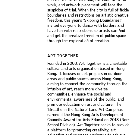
w
o
r
k
,
a
n
d
a
r
t
w
o
r
k
p
l
a
c
e
m
e
n
t
w
i
l
l
f
a
c
e
t
h
e
s
u
s
p
i
c
i
o
n
o
f
t
r
i
a
l
.
W
h
e
n
t
h
e
c
i
t
y
i
s
f
u
l
l
o
f
f
c
k
l
e
b
o
u
n
d
a
r
i
e
s
a
n
d
r
e
s
t
r
i
c
t
i
o
n
s
o
n
a
r
t
i
s
t
i
c
c
r
e
a
t
i
v
e
f
r
e
e
d
o
m
,
t
h
i
s
y
e
a
r
’
s
‘
S
k
i
p
p
i
n
g
B
o
u
n
d
a
r
i
e
s
!
’
i
n
v
i
t
e
d
e
v
e
r
y
o
n
e
t
o
d
a
n
c
e
w
i
t
h
b
o
r
d
e
r
s
a
n
d
h
a
v
e
f
u
n
w
i
t
h
r
e
s
t
r
i
c
t
i
o
n
s
s
o
a
r
t
i
s
t
s
c
a
n
f
n
d
a
n
d
g
e
t
t
h
e
c
r
e
a
t
i
v
e
f
r
e
e
d
o
m
o
f
p
u
b
l
i
c
s
p
a
c
e
t
h
r
o
u
g
h
t
h
e
e
x
p
l
o
r
a
t
i
o
n
o
f
c
r
e
a
t
i
o
n
.
ART TOGETHER
F
o
u
n
d
e
d
i
n
2
0
0
8
,
A
r
t
T
o
g
e
t
h
e
r
i
s
a
c
h
a
r
i
t
a
b
l
e
c
u
l
t
u
r
a
l
a
n
d
a
r
t
s
o
r
g
a
n
i
s
a
t
i
o
n
b
a
s
e
d
i
n
H
o
n
g
K
o
n
g
.
I
t
f
o
c
u
s
e
s
o
n
a
r
t
p
r
o
j
e
c
t
s
i
n
o
u
t
d
o
o
r
a
r
e
a
s
a
n
d
p
u
b
l
i
c
s
p
a
c
e
s
a
c
r
o
s
s
H
o
n
g
K
o
n
g
,
a
i
m
i
n
g
t
o
c
o
n
n
e
c
t
t
h
e
c
o
m
m
u
n
i
t
y
t
h
r
o
u
g
h
t
h
e
i
n
f
u
s
i
o
n
o
f
a
r
t
,
r
e
a
c
h
m
o
r
e
d
i
v
e
r
s
e
c
o
m
m
u
n
i
t
i
e
s
,
e
n
h
a
n
c
e
t
h
e
s
o
c
i
a
l
a
n
d
e
n
v
i
r
o
n
m
e
n
t
a
l
a
w
a
r
e
n
e
s
s
o
f
t
h
e
p
u
b
l
i
c
,
a
n
d
p
r
o
m
o
t
e
e
d
u
c
a
t
i
o
n
o
n
a
r
t
a
n
d
c
u
l
t
u
r
e
.
T
h
e
‘
B
r
e
a
t
h
e
i
n
t
h
e
N
a
t
u
r
e
’
L
a
n
d
A
r
t
C
a
m
p
h
a
s
e
a
r
n
e
d
i
t
t
h
e
H
o
n
g
K
o
n
g
A
r
t
s
D
e
v
e
l
o
p
m
e
n
t
C
o
u
n
c
i
l
’
s
A
w
a
r
d
f
o
r
A
r
t
s
E
d
u
c
a
t
i
o
n
2
0
1
8
(
N
o
n
-
S
c
h
o
o
l
D
i
v
i
s
i
o
n
)
.
A
r
t
T
o
g
e
t
h
e
r
s
e
e
k
s
t
o
p
r
o
v
i
d
e
a
p
l
a
t
f
o
r
m
f
o
r
p
r
o
m
o
t
i
n
g
c
r
e
a
t
i
v
i
t
y
,
a
r
t
e
d
u
c
a
t
i
o
n
a
n
d
o
v
e
r
s
e
a
s
e
x
c
h
a
n
g
e
t
o
a
c
h
i
e
v
e