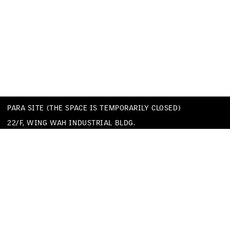
PARA SITE (THE SPACE IS TEMPORARILY CLOSED)
22/F, WING WAH INDUSTRIAL BLDG.
677 KING’S ROAD
QUARRY BAY
HONG KONG
TEL
+852 25174620
EMAIL
INFO@PARA-SITE.ART
PRIVACY POLICY
CODE OF CONDUCT & SEXUAL HARASSMENT POLICY