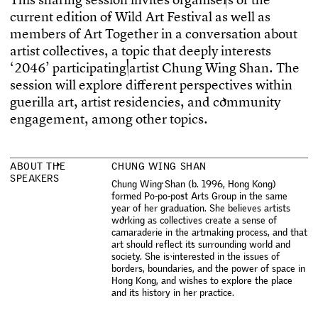
c
u
r
r
e
n
t
e
d
i
t
i
o
n
o
f
W
i
l
d
A
r
t
F
e
s
t
i
v
a
l
a
s
w
e
l
l
a
s
m
e
m
b
e
r
s
o
f
A
r
t
T
o
g
e
t
h
e
r
i
n
a
c
o
n
v
e
r
s
a
t
i
o
n
a
b
o
u
t
a
r
t
i
s
t
c
o
l
l
e
c
t
i
v
e
s
,
a
t
o
p
i
c
t
h
a
t
d
e
e
p
l
y
i
n
t
e
r
e
s
t
s
‘
2
0
4
6
’
p
a
r
t
i
c
i
p
a
t
i
n
g
a
r
t
i
s
t
C
h
u
n
g
W
i
n
g
S
h
a
n
.
T
h
e
s
e
s
s
i
o
n
w
i
l
l
e
x
p
l
o
r
e
d
i
f
e
r
e
n
t
p
e
r
s
p
e
c
t
i
v
e
s
w
i
t
h
i
n
g
u
e
r
i
l
l
a
a
r
t
,
a
r
t
i
s
t
r
e
s
i
d
e
n
c
i
e
s
,
a
n
d
c
o
m
m
u
n
i
t
y
e
n
g
a
g
e
m
e
n
t
,
a
m
o
n
g
o
t
h
e
r
t
o
p
i
c
s
.
A
B
O
U
T
T
H
E
CHUNG WING SHAN
S
P
E
A
K
E
R
S
C
h
u
n
g
W
i
n
g
S
h
a
n
(
b
.
1
9
9
6
,
H
o
n
g
K
o
n
g
)
f
o
r
m
e
d
P
o
-
p
o
-
p
o
s
t
A
r
t
s
G
r
o
u
p
i
n
t
h
e
s
a
m
e
y
e
a
r
o
f
h
e
r
g
r
a
d
u
a
t
i
o
n
.
S
h
e
b
e
l
i
e
v
e
s
a
r
t
i
s
t
s
w
o
r
k
i
n
g
a
s
c
o
l
l
e
c
t
i
v
e
s
c
r
e
a
t
e
a
s
e
n
s
e
o
f
c
a
m
a
r
a
d
e
r
i
e
i
n
t
h
e
a
r
t
m
a
k
i
n
g
p
r
o
c
e
s
s
,
a
n
d
t
h
a
t
a
r
t
s
h
o
u
l
d
r
e
f
e
c
t
i
t
s
s
u
r
r
o
u
n
d
i
n
g
w
o
r
l
d
a
n
d
s
o
c
i
e
t
y
.
S
h
e
i
s
i
n
t
e
r
e
s
t
e
d
i
n
t
h
e
i
s
s
u
e
s
o
f
b
o
r
d
e
r
s
,
b
o
u
n
d
a
r
i
e
s
,
a
n
d
t
h
e
p
o
w
e
r
o
f
s
p
a
c
e
i
n
H
o
n
g
K
o
n
g
,
a
n
d
w
i
s
h
e
s
t
o
e
x
p
l
o
r
e
t
h
e
p
l
a
c
e
a
n
d
i
t
s
h
i
s
t
o
r
y
i
n
h
e
r
p
r
a
c
t
i
c
e
.