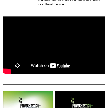
i
t
s
c
u
l
t
u
r
a
l
m
i
s
s
i
o
n
.