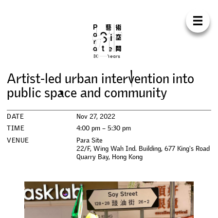
Para Sit
E
N
中
H
O
M
E
A
B
O
U
T
S
U
P
P
O
R
T
C
O
N
T
A
C
T
S
H
O
P
A
r
t
i
s
t
-
l
e
d
u
r
b
a
n
i
n
t
e
r
v
e
n
t
i
o
n
i
n
t
o
E
X
H
I
B
I
T
I
O
N
S
p
u
b
l
i
c
s
p
a
c
e
a
n
d
c
o
m
m
u
n
i
t
y
P
R
O
G
R
A
M
M
E
S
DATE
Nov 27, 2022
TIME
4:00 pm – 5:30 pm
C
O
N
F
E
R
E
N
C
E
VENUE
Para Site
22/F, Wing Wah Ind. Building, 677 King's Road
Quarry Bay
,
Hong Kong
R
E
S
I
D
E
N
C
Y
P
U
B
L
I
C
A
T
I
O
N
S
W
O
R
K
S
H
O
P
S