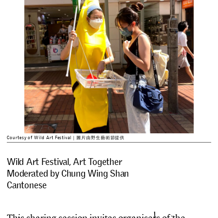
Courtesy of Wild Art Festival｜圖片由野生藝術節提供
Wild Art Festival, Art Together
Moderated by Chung Wing Shan
Cantonese
T
h
i
s
s
h
a
r
i
n
g
s
e
s
s
i
o
n
i
n
v
i
t
e
s
o
r
g
a
n
i
s
e
r
s
o
f
t
h
e