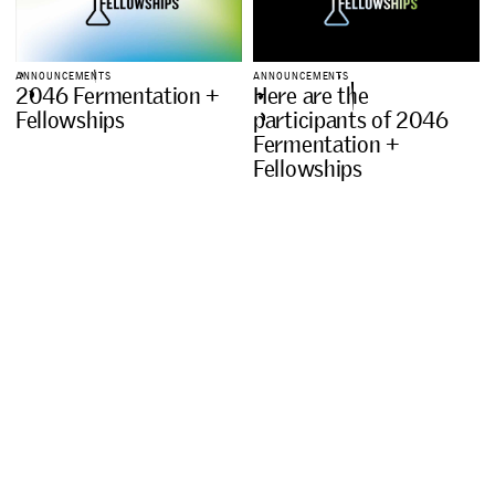
A
N
N
O
U
N
C
E
M
E
N
T
S
A
N
N
O
U
N
C
E
M
E
N
T
S
2
0
4
6
F
e
r
m
e
n
t
a
t
i
o
n
+
H
e
r
e
a
r
e
t
h
e
F
e
l
l
o
w
s
h
i
p
s
p
a
r
t
i
c
i
p
a
n
t
s
o
f
2
0
4
6
F
e
r
m
e
n
t
a
t
i
o
n
+
F
e
l
l
o
w
s
h
i
p
s