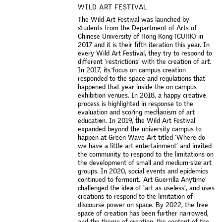
WILD ART FESTIVAL
T
h
e
W
i
l
d
A
r
t
F
e
s
t
i
v
a
l
w
a
s
l
a
u
n
c
h
e
d
b
y
s
t
u
d
e
n
t
s
f
r
o
m
t
h
e
D
e
p
a
r
t
m
e
n
t
o
f
A
r
t
s
o
f
C
h
i
n
e
s
e
U
n
i
v
e
r
s
i
t
y
o
f
H
o
n
g
K
o
n
g
(
C
U
H
K
)
i
n
2
0
1
7
a
n
d
i
t
i
s
t
h
e
i
r
f
f
t
h
i
t
e
r
a
t
i
o
n
t
h
i
s
y
e
a
r
.
I
n
e
v
e
r
y
W
i
l
d
A
r
t
F
e
s
t
i
v
a
l
,
t
h
e
y
t
r
y
t
o
r
e
s
p
o
n
d
t
o
d
i
f
e
r
e
n
t
‘
r
e
s
t
r
i
c
t
i
o
n
s
’
w
i
t
h
t
h
e
c
r
e
a
t
i
o
n
o
f
a
r
t
.
I
n
2
0
1
7
,
i
t
s
f
o
c
u
s
o
n
c
a
m
p
u
s
c
r
e
a
t
i
o
n
r
e
s
p
o
n
d
e
d
t
o
t
h
e
s
p
a
c
e
a
n
d
r
e
g
u
l
a
t
i
o
n
s
t
h
a
t
h
a
p
p
e
n
e
d
t
h
a
t
y
e
a
r
i
n
s
i
d
e
t
h
e
o
n
-
c
a
m
p
u
s
e
x
h
i
b
i
t
i
o
n
v
e
n
u
e
s
.
I
n
2
0
1
8
,
a
h
a
p
p
y
c
r
e
a
t
i
v
e
p
r
o
c
e
s
s
i
s
h
i
g
h
l
i
g
h
t
e
d
i
n
r
e
s
p
o
n
s
e
t
o
t
h
e
e
v
a
l
u
a
t
i
o
n
a
n
d
s
c
o
r
i
n
g
m
e
c
h
a
n
i
s
m
o
f
a
r
t
e
d
u
c
a
t
i
o
n
.
I
n
2
0
1
9
,
t
h
e
W
i
l
d
A
r
t
F
e
s
t
i
v
a
l
e
x
p
a
n
d
e
d
b
e
y
o
n
d
t
h
e
u
n
i
v
e
r
s
i
t
y
c
a
m
p
u
s
t
o
h
a
p
p
e
n
a
t
G
r
e
e
n
W
a
v
e
A
r
t
t
i
t
l
e
d
‘
W
h
e
r
e
d
o
w
e
h
a
v
e
a
l
i
t
t
l
e
a
r
t
e
n
t
e
r
t
a
i
n
m
e
n
t
’
a
n
d
i
n
v
i
t
e
d
t
h
e
c
o
m
m
u
n
i
t
y
t
o
r
e
s
p
o
n
d
t
o
t
h
e
l
i
m
i
t
a
t
i
o
n
s
o
n
t
h
e
d
e
v
e
l
o
p
m
e
n
t
o
f
s
m
a
l
l
a
n
d
m
e
d
i
u
m
-
s
i
z
e
a
r
t
g
r
o
u
p
s
.
I
n
2
0
2
0
,
s
o
c
i
a
l
e
v
e
n
t
s
a
n
d
e
p
i
d
e
m
i
c
s
c
o
n
t
i
n
u
e
d
t
o
f
e
r
m
e
n
t
.
‘
A
r
t
G
u
e
r
r
i
l
l
a
A
n
y
t
i
m
e
’
c
h
a
l
l
e
n
g
e
d
t
h
e
i
d
e
a
o
f
‘
a
r
t
a
s
u
s
e
l
e
s
s
’
,
a
n
d
u
s
e
s
c
r
e
a
t
i
o
n
s
t
o
r
e
s
p
o
n
d
t
o
t
h
e
l
i
m
i
t
a
t
i
o
n
o
f
d
i
s
c
o
u
r
s
e
p
o
w
e
r
o
n
s
p
a
c
e
.
B
y
2
0
2
2
,
t
h
e
f
r
e
e
s
p
a
c
e
o
f
c
r
e
a
t
i
o
n
h
a
s
b
e
e
n
f
u
r
t
h
e
r
n
a
r
r
o
w
e
d
,
a
n
d
t
h
e
t
h
e
m
e
o
f
c
r
e
a
t
i
o
n
,
t
h
e
c
o
n
t
e
n
t
o
f
t
h
e