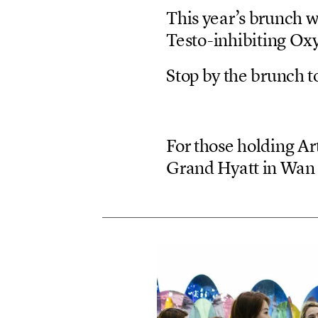
T
h
i
s
y
e
a
r
’
s
b
r
u
n
c
h
T
e
s
t
o
-
i
n
h
i
b
i
t
i
n
g
O
x
S
t
o
p
b
y
t
h
e
b
r
u
n
c
h
t
F
o
r
t
h
o
s
e
h
o
l
d
i
n
g
A
r
G
r
a
n
d
H
y
a
t
t
i
n
W
a
n