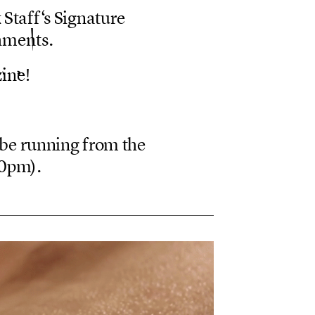
k
S
t
a
f
f
‘
s
S
i
g
n
a
t
u
r
e
h
m
e
n
t
s
.
z
i
n
e
!
b
e
r
u
n
n
i
n
g
f
r
o
m
t
h
e
0
p
m
)
.