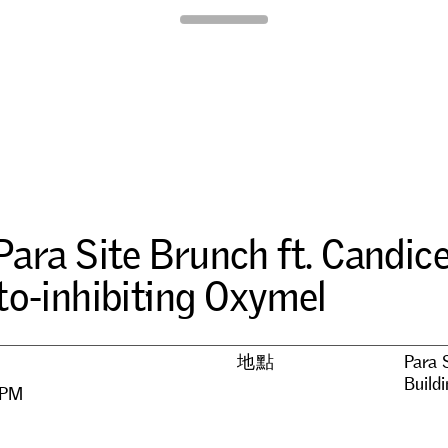
Para Site
P
a
r
a
S
i
t
e
B
r
u
n
c
h
f
t
.
C
a
n
d
i
c
t
o
-
i
n
h
i
b
i
t
i
n
g
O
x
y
m
e
l
地點
Para 
Build
 PM