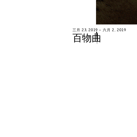
三
月
2
3
,
2
0
1
9
–
六
月
2
,
2
0
1
9
百
物
曲