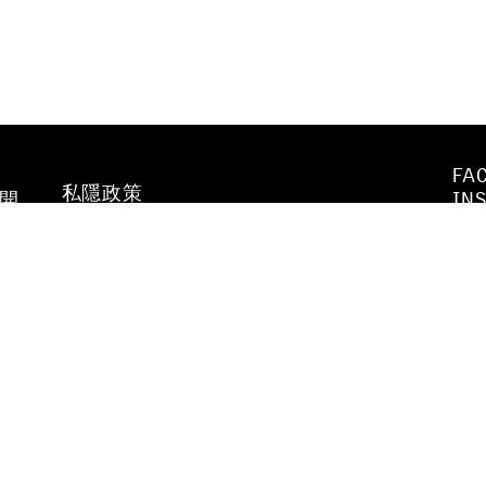
FA
私隱政策
不開
IN
WE
行為守則及
YO
防止性騷擾政策
VI