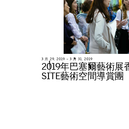
3
月
2
9
,
2
0
1
9
–
3
月
3
1
,
2
0
1
9
2
0
1
9
年
巴
塞
爾
藝
術
展
S
I
T
E
藝
術
空
間
導
賞
團