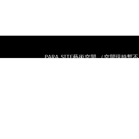
PARA SITE藝術空間 （空間現時暫
放）
香港鰂魚涌英皇道677號
榮華工業大廈22樓
電話
+852 25174620
電郵
INFO@PARA-SITE.ART