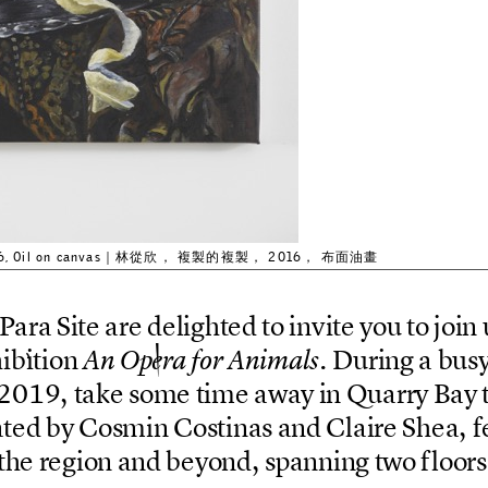
ion, 2016, Oil on canvas｜林從欣， 複製的複製， 2016， 布面油畫
P
a
r
a
S
i
t
e
a
r
e
d
e
l
i
g
h
t
e
d
t
o
i
n
v
i
t
e
y
o
u
t
o
j
o
i
n
h
i
b
i
t
i
o
n
D
u
r
i
n
g
a
b
u
s
A
n
O
p
e
r
a
f
o
r
A
n
i
m
a
l
s
.
2
0
1
9
,
t
a
k
e
s
o
m
e
t
i
m
e
a
w
a
y
i
n
Q
u
a
r
r
y
B
a
y
a
t
e
d
b
y
C
o
s
m
i
n
C
o
s
t
i
n
a
s
a
n
d
C
l
a
i
r
e
S
h
e
a
,
f
t
h
e
r
e
g
i
o
n
a
n
d
b
e
y
o
n
d
,
s
p
a
n
n
i
n
g
t
w
o
f
l
o
o
r
s