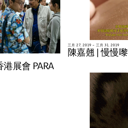
三
月
2
7
,
2
0
1
9
–
三
月
3
1
,
2
0
1
9
陳
嘉
翹
|
慢
慢
嚟
香
港
展
會
P
A
R
A