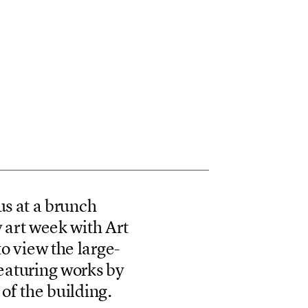
u
s
a
t
a
b
r
u
n
c
h
y
a
r
t
w
e
e
k
w
i
t
h
A
r
t
t
o
v
i
e
w
t
h
e
l
a
r
g
e
-
e
a
t
u
r
i
n
g
w
o
r
k
s
b
y
o
f
t
h
e
b
u
i
l
d
i
n
g
.