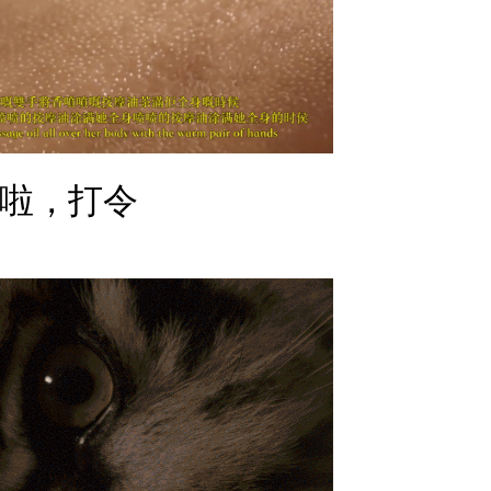
啦
，
打
令