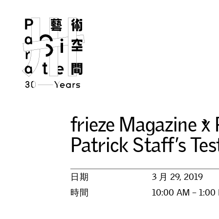
f
r
i
e
z
e
M
a
g
a
z
i
n
e
x
P
a
t
r
i
c
k
S
t
a
f
f
’
s
T
e
s
日期
3 月 29, 2019
時間
10:00 AM – 1:00