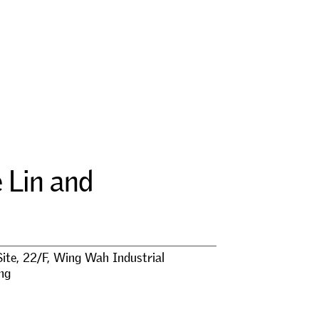
e
L
i
n
a
n
d
Site, 22/F, Wing Wah Industrial
ing