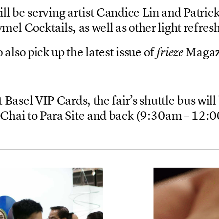
w
i
l
l
b
e
s
e
r
v
i
n
g
a
r
t
i
s
t
C
a
n
d
i
c
e
L
i
n
a
n
d
P
a
t
r
i
c
y
m
e
l
C
o
c
k
t
a
i
l
s
,
a
s
w
e
l
l
a
s
o
t
h
e
r
l
i
g
h
t
r
e
f
r
e
s
o
a
l
s
o
p
i
c
k
u
p
t
h
e
l
a
t
e
s
t
i
s
s
u
e
o
f
M
a
g
a
f
r
i
e
z
e
t
B
a
s
e
l
V
I
P
C
a
r
d
s
,
t
h
e
f
a
i
r
’
s
s
h
u
t
t
l
e
b
u
s
w
i
l
l
C
h
a
i
t
o
P
a
r
a
S
i
t
e
a
n
d
b
a
c
k
(
9
:
3
0
a
m
–
1
2
:
0