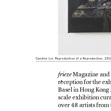
Candice Lin, Reproduction of a Reproduct
M
a
g
a
z
i
n
e
a
n
d
f
r
i
e
z
e
r
e
c
e
p
t
i
o
n
f
o
r
t
h
e
e
x
B
a
s
e
l
i
n
H
o
n
g
K
o
n
g
s
c
a
l
e
e
x
h
i
b
i
t
i
o
n
c
u
r
o
v
e
r
4
8
a
r
t
i
s
t
s
f
r
o
m