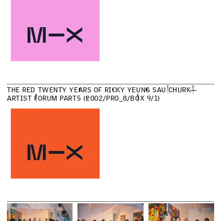
T
H
E
R
E
D
T
W
E
N
T
Y
Y
E
A
R
S
O
F
R
I
C
K
Y
Y
E
U
N
G
S
A
U
C
H
U
R
K
—
A
R
T
I
S
T
F
O
R
U
M
P
A
R
T
5
(
2
0
0
2
/
P
R
O
_
8
/
B
O
X
9
/
1
)