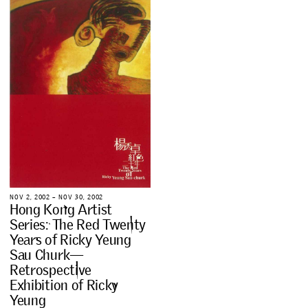
N
O
V
2
,
2
0
0
2
–
N
O
V
3
0
,
2
0
0
2
H
o
n
g
K
o
n
g
A
r
t
i
s
t
S
e
r
i
e
s
:
T
h
e
R
e
d
T
w
e
n
t
y
Y
e
a
r
s
o
f
R
i
c
k
y
Y
e
u
n
g
S
a
u
C
h
u
r
k
—
R
e
t
r
o
s
p
e
c
t
i
v
e
E
x
h
i
b
i
t
i
o
n
o
f
R
i
c
k
y
Y
e
u
n
g