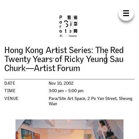
Para Sit
E
N
中
H
O
M
E
A
B
O
U
T
S
U
P
P
O
R
T
C
O
N
T
A
C
T
S
H
O
P
H
o
n
g
K
o
n
g
A
r
t
i
s
t
S
e
r
i
e
s
:
T
h
e
R
e
d
E
X
H
I
B
I
T
I
O
N
S
T
w
e
n
t
y
Y
e
a
r
s
o
f
R
i
c
k
y
Y
e
u
n
g
S
a
u
C
h
u
r
k
—
A
r
t
i
s
t
F
o
r
u
m
P
R
O
G
R
A
M
M
E
S
DATE
Nov 10, 2002
C
O
N
F
E
R
E
N
C
E
TIME
3:00 pm – 5:00 pm
VENUE
Para/Site Art Space, 2 Po Yan Street, Sheung
R
E
S
I
D
E
N
C
Y
Wan
P
U
B
L
I
C
A
T
I
O
N
S
W
O
R
K
S
H
O
P
S