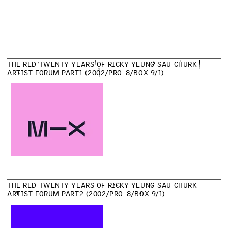
T
H
E
R
E
D
T
W
E
N
T
Y
Y
E
A
R
S
O
F
R
I
C
K
Y
Y
E
U
N
G
S
A
U
C
H
U
R
K
—
A
R
T
I
S
T
F
O
R
U
M
P
A
R
T
1
(
2
0
0
2
/
P
R
O
_
8
/
B
O
X
9
/
1
)
T
H
E
R
E
D
T
W
E
N
T
Y
Y
E
A
R
S
O
F
R
I
C
K
Y
Y
E
U
N
G
S
A
U
C
H
U
R
K
—
A
R
T
I
S
T
F
O
R
U
M
P
A
R
T
2
(
2
0
0
2
/
P
R
O
_
8
/
B
O
X
9
/
1
)