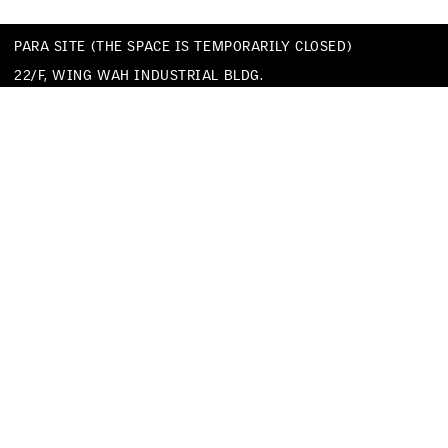
PARA SITE (THE SPACE IS TEMPORARILY CLOSED)
22/F, WING WAH INDUSTRIAL BLDG.
677 KING’S ROAD
QUARRY BAY
HONG KONG
TEL
+852 25174620
EMAIL
INFO@PARA-SITE.ART
PRIVACY POLICY
CODE OF CONDUCT & SEXUAL HARASSMENT POLICY
FACEBOOK
INSTAGRAM
WECHAT
YOUTUBE
VIMEO