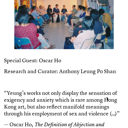
S
p
e
c
i
a
l
G
u
e
s
t
:
O
s
c
a
r
H
o
R
e
s
e
a
r
c
h
a
n
d
C
u
r
a
t
o
r
:
A
n
t
h
o
n
y
L
e
u
n
g
P
o
S
h
a
n
“
Y
e
u
n
g
’
s
w
o
r
k
s
n
o
t
o
n
l
y
d
i
s
p
l
a
y
t
h
e
s
e
n
s
a
t
i
o
n
o
f
e
x
i
g
e
n
c
y
a
n
d
a
n
x
i
e
t
y
w
h
i
c
h
i
s
r
a
r
e
a
m
o
n
g
H
o
n
g
K
o
n
g
a
r
t
,
b
u
t
a
l
s
o
r
e
f
e
c
t
m
a
n
i
f
o
l
d
m
e
a
n
i
n
g
s
t
h
r
o
u
g
h
h
i
s
e
m
p
l
o
y
m
e
n
t
o
f
s
e
x
a
n
d
v
i
o
l
e
n
c
e
(
…
)
”
—
O
s
c
a
r
H
o
,
T
h
e
D
e
f
n
i
t
i
o
n
o
f
A
b
j
e
c
t
i
o
n
a
n
d