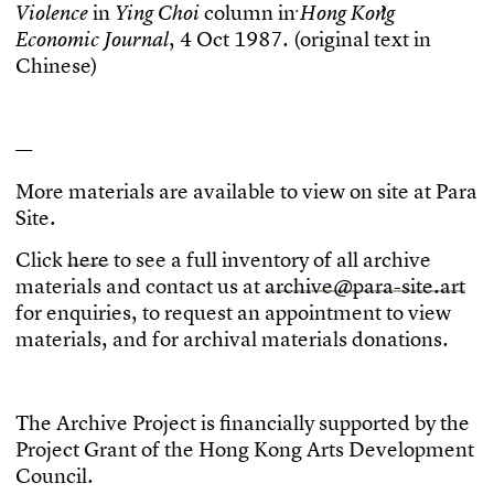
i
n
c
o
l
u
m
n
i
n
V
i
o
l
e
n
c
e
Y
i
n
g
C
h
o
i
H
o
n
g
K
o
n
g
,
4
O
c
t
1
9
8
7
.
(
o
r
i
g
i
n
a
l
t
e
x
t
i
n
E
c
o
n
o
m
i
c
J
o
u
r
n
a
l
C
h
i
n
e
s
e
)
—
M
o
r
e
m
a
t
e
r
i
a
l
s
a
r
e
a
v
a
i
l
a
b
l
e
t
o
v
i
e
w
o
n
s
i
t
e
a
t
P
a
r
a
S
i
t
e
.
C
l
i
c
k
h
e
r
e
t
o
s
e
e
a
f
u
l
l
i
n
v
e
n
t
o
r
y
o
f
a
l
l
a
r
c
h
i
v
e
m
a
t
e
r
i
a
l
s
a
n
d
c
o
n
t
a
c
t
u
s
a
t
a
r
c
h
i
v
e
@
p
a
r
a
-
s
i
t
e
.
a
r
t
f
o
r
e
n
q
u
i
r
i
e
s
,
t
o
r
e
q
u
e
s
t
a
n
a
p
p
o
i
n
t
m
e
n
t
t
o
v
i
e
w
m
a
t
e
r
i
a
l
s
,
a
n
d
f
o
r
a
r
c
h
i
v
a
l
m
a
t
e
r
i
a
l
s
d
o
n
a
t
i
o
n
s
.
T
h
e
A
r
c
h
i
v
e
P
r
o
j
e
c
t
i
s
f
n
a
n
c
i
a
l
l
y
s
u
p
p
o
r
t
e
d
b
y
t
h
e
P
r
o
j
e
c
t
G
r
a
n
t
o
f
t
h
e
H
o
n
g
K
o
n
g
A
r
t
s
D
e
v
e
l
o
p
m
e
n
t
C
o
u
n
c
i
l
.