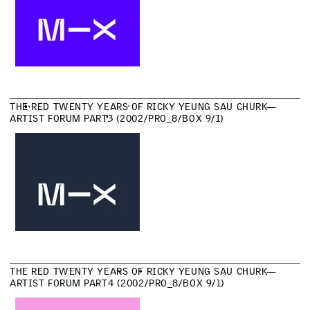
T
H
E
R
E
D
T
W
E
N
T
Y
Y
E
A
R
S
O
F
R
I
C
K
Y
Y
E
U
N
G
S
A
U
C
H
U
R
K
—
A
R
T
I
S
T
F
O
R
U
M
P
A
R
T
3
(
2
0
0
2
/
P
R
O
_
8
/
B
O
X
9
/
1
)
T
H
E
R
E
D
T
W
E
N
T
Y
Y
E
A
R
S
O
F
R
I
C
K
Y
Y
E
U
N
G
S
A
U
C
H
U
R
K
—
A
R
T
I
S
T
F
O
R
U
M
P
A
R
T
4
(
2
0
0
2
/
P
R
O
_
8
/
B
O
X
9
/
1
)