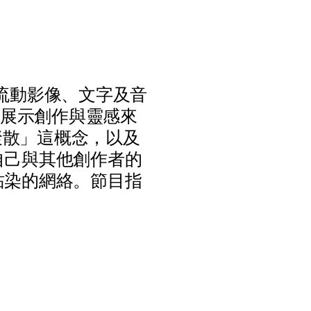
流
動
影
像
、
文
字
及
音
展
示
創
作
與
靈
感
來
聚
散
」
這
概
念
，
以
及
自
己
與
其
他
創
作
者
的
玷
染
的
網
絡
。
節
目
指