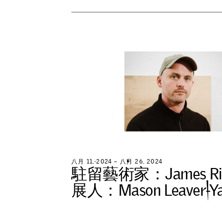
八
月
1
1
,
2
0
2
4
–
八
月
2
6
,
2
0
2
4
駐
留
藝
術
家
：
J
a
m
e
s
R
i
展
人
：
M
a
s
o
n
L
e
a
v
e
r
-
Y