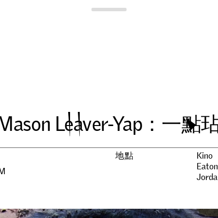
Para Site
M
a
s
o
n
L
e
a
v
e
r
-
Y
a
p
：
一
點
地點
Kino
Eaton
PM
Jorda