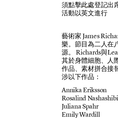
須點擊
此處
登記出
活動以英文進行
藝
術
家
J
a
m
e
s
R
i
c
h
a
樂
。
節
目
為
二
人
在
源
。
R
i
c
h
a
r
d
s
與
L
e
其
於
身
體
細
胞
、
人
作
品
、
素
材
拼
合
接
涉
以
下
作
品
：
A
n
n
i
k
a
E
r
i
k
s
s
o
n
R
o
s
a
l
i
n
d
N
a
s
h
a
s
h
i
b
J
u
l
i
a
n
a
S
p
a
h
r
E
m
i
l
y
W
a
r
d
i
l
l