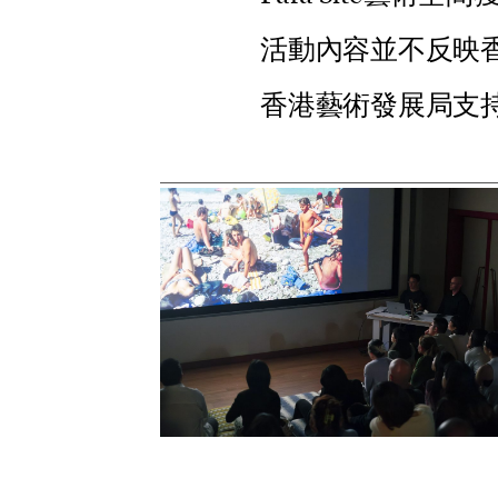
活
動
內
容
並
不
反
映
香
港
藝
術
發
展
局
支