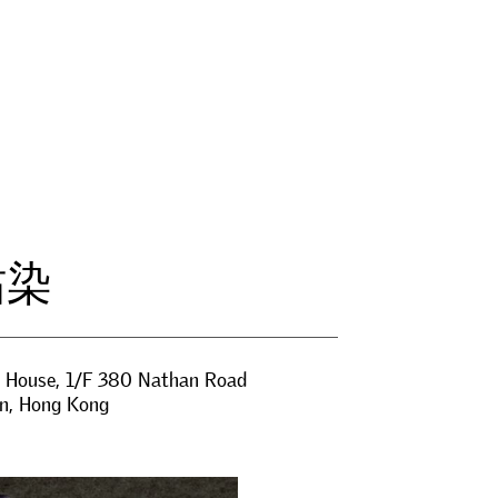
玷
染
 House, 1/F 380 Nathan Road
n
,
Hong Kong