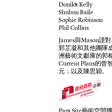
D
o
n
i
k
a
K
e
l
l
y
S
h
u
b
o
n
B
a
i
l
e
S
o
p
h
i
e
R
o
b
i
n
s
o
n
P
h
i
l
C
o
l
l
i
n
s
J
a
m
e
s
與
M
a
s
o
n
謹
對
郭
芷
凝
和
其
他
團
隊
洲
藝
術
文
獻
庫
的
郭
C
u
r
r
e
n
t
P
l
a
n
s
的
曾
元
；
以
及
陳
思
穎
。
P
a
r
a
S
i
t
e
藝
術
空
間