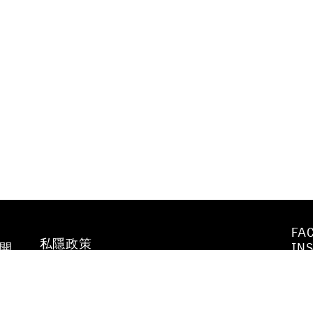
FA
私隱政策
不開
IN
WE
行為守則及
YO
防止性騷擾政策
VI