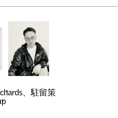
c
h
a
r
d
s
、
駐
留
策
a
p