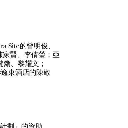
a
r
a
S
i
t
e
的
曾
明
俊
、
陳
家
賢
、
李
倩
瑩
；
亞
鍵
鏘
、
黎
耀
文
；
港
逸
東
酒
店
的
陳
敬
計
劃
」
的
資
助
。