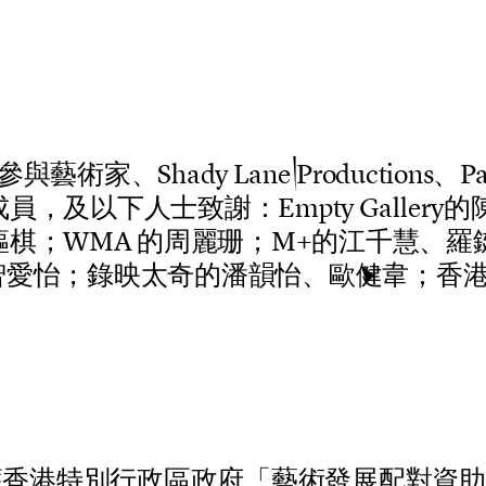
參
與
藝
術
家
、
S
h
a
d
y
L
a
n
e
P
r
o
d
u
c
t
i
o
n
s
、
P
成
員
，
及
以
下
人
士
致
謝
：
E
m
p
t
y
G
a
l
l
e
r
y
的
樞
棋
；
W
M
A
的
周
麗
珊
；
M
+
的
江
千
慧
、
羅
智
愛
怡
；
錄
映
太
奇
的
潘
韻
怡
、
歐
健
韋
；
香
獲
香
港
特
別
行
政
區
政
府
「
藝
術
發
展
配
對
資
助