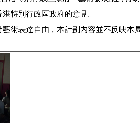
香
港
特
別
行
政
區
政
府
的
意
見
。
持
藝
術
表
達
自
由
，
本
計
劃
內
容
並
不
反
映
本