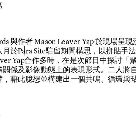
席
r
d
s
與
作
者
M
a
s
o
n
L
e
a
v
e
r
-
Y
a
p
於
現
場
呈
現
八
月
於
P
a
r
a
S
i
t
e
駐
留
期
間
構
思
，
以
拼
貼
手
法
a
v
e
r
-
Y
a
p
合
作
多
時
，
在
是
次
節
目
中
探
討
「
際
關
係
及
影
像
動
態
上
的
表
現
形
式
。
二
人
將
替
，
藉
此
臆
想
並
構
建
出
一
個
共
鳴
、
循
環
與
i