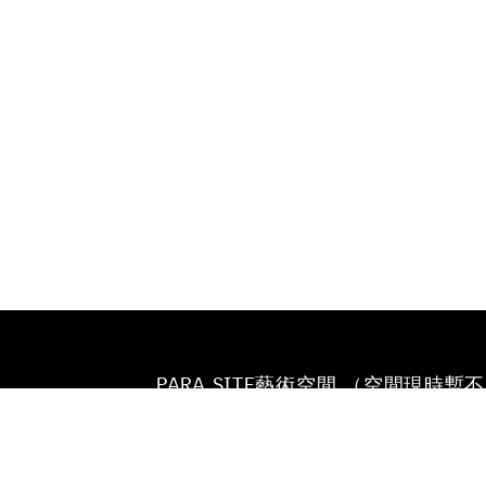
PARA SITE藝術空間 （空間現時暫
放）
香港鰂魚涌英皇道677號
榮華工業大廈22樓