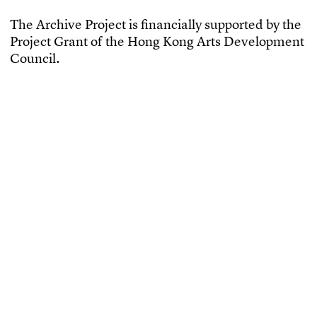
T
h
e
A
r
c
h
i
v
e
P
r
o
j
e
c
t
i
s
f
n
a
n
c
i
a
l
l
y
s
u
p
p
o
r
t
e
d
b
y
t
h
e
P
r
o
j
e
c
t
G
r
a
n
t
o
f
t
h
e
H
o
n
g
K
o
n
g
A
r
t
s
D
e
v
e
l
o
p
m
e
n
t
C
o
u
n
c
i
l
.