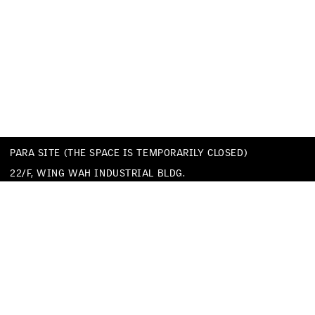
PARA SITE (THE SPACE IS TEMPORARILY CLOSED)
22/F, WING WAH INDUSTRIAL BLDG.
677 KING’S ROAD
QUARRY BAY
HONG KONG
TEL
+852 25174620
EMAIL
INFO@PARA-SITE.ART
PRIVACY POLICY
CODE OF CONDUCT & SEXUAL HARASSMENT POLICY