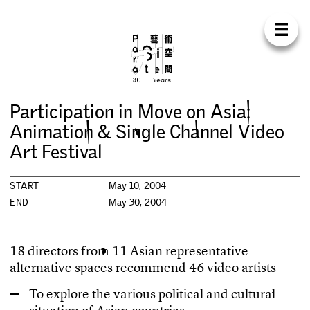
Para Sit
E
N
中
H
O
M
E
A
B
O
U
T
S
U
P
P
O
R
T
C
O
N
T
A
C
T
S
H
O
P
P
a
r
t
i
c
i
p
a
t
i
o
n
i
n
M
o
v
e
o
n
A
s
i
a
:
E
X
H
I
B
I
T
I
O
N
S
A
n
i
m
a
t
i
o
n
&
S
i
n
g
l
e
C
h
a
n
n
e
l
V
i
d
e
o
A
r
t
F
e
s
t
i
v
a
l
P
R
O
G
R
A
M
M
E
S
START
May 10, 2004
C
O
N
F
E
R
E
N
C
E
END
May 30, 2004
R
E
S
I
D
E
N
C
Y
1
8
d
i
r
e
c
t
o
r
s
f
r
o
m
1
1
A
s
i
a
n
r
e
p
r
e
s
e
n
t
a
t
i
v
e
a
l
t
e
r
n
a
t
i
v
e
s
p
a
c
e
s
r
e
c
o
m
m
e
n
d
4
6
v
i
d
e
o
a
r
t
i
s
t
s
P
U
B
L
I
C
A
T
I
O
N
S
T
o
e
x
p
l
o
r
e
t
h
e
v
a
r
i
o
u
s
p
o
l
i
t
i
c
a
l
a
n
d
c
u
l
t
u
r
a
l
W
O
R
K
S
H
O
P
S