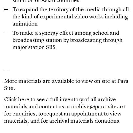
s
i
t
u
a
t
i
o
n
o
f
A
s
i
a
n
c
o
u
n
t
r
i
e
s
T
o
e
x
p
a
n
d
t
h
e
t
e
r
r
i
t
o
r
y
o
f
t
h
e
m
e
d
i
a
t
h
r
o
u
g
h
a
l
l
t
h
e
k
i
n
d
o
f
e
x
p
e
r
i
m
e
n
t
a
l
v
i
d
e
o
w
o
r
k
s
i
n
c
l
u
d
i
n
g
a
n
i
m
a
t
i
o
n
T
o
m
a
k
e
a
s
y
n
e
r
g
y
e
f
e
c
t
a
m
o
n
g
s
c
h
o
o
l
a
n
d
b
r
o
a
d
c
a
s
t
i
n
g
s
t
a
t
i
o
n
b
y
b
r
o
a
d
c
a
s
t
i
n
g
t
h
r
o
u
g
h
m
a
j
o
r
s
t
a
t
i
o
n
S
B
S
—
M
o
r
e
m
a
t
e
r
i
a
l
s
a
r
e
a
v
a
i
l
a
b
l
e
t
o
v
i
e
w
o
n
s
i
t
e
a
t
P
a
r
a
S
i
t
e
.
C
l
i
c
k
h
e
r
e
t
o
s
e
e
a
f
u
l
l
i
n
v
e
n
t
o
r
y
o
f
a
l
l
a
r
c
h
i
v
e
m
a
t
e
r
i
a
l
s
a
n
d
c
o
n
t
a
c
t
u
s
a
t
a
r
c
h
i
v
e
@
p
a
r
a
-
s
i
t
e
.
a
r
t
f
o
r
e
n
q
u
i
r
i
e
s
,
t
o
r
e
q
u
e
s
t
a
n
a
p
p
o
i
n
t
m
e
n
t
t
o
v
i
e
w
m
a
t
e
r
i
a
l
s
,
a
n
d
f
o
r
a
r
c
h
i
v
a
l
m
a
t
e
r
i
a
l
s
d
o
n
a
t
i
o
n
s
.