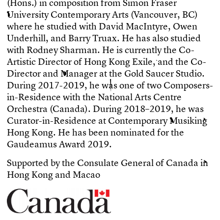
(
H
o
n
s
.
)
i
n
c
o
m
p
o
s
i
t
i
o
n
f
r
o
m
S
i
m
o
n
F
r
a
s
e
r
U
n
i
v
e
r
s
i
t
y
C
o
n
t
e
m
p
o
r
a
r
y
A
r
t
s
(
V
a
n
c
o
u
v
e
r
,
B
C
)
w
h
e
r
e
h
e
s
t
u
d
i
e
d
w
i
t
h
D
a
v
i
d
M
a
c
I
n
t
y
r
e
,
O
w
e
n
U
n
d
e
r
h
i
l
l
,
a
n
d
B
a
r
r
y
T
r
u
a
x
.
H
e
h
a
s
a
l
s
o
s
t
u
d
i
e
d
w
i
t
h
R
o
d
n
e
y
S
h
a
r
m
a
n
.
H
e
i
s
c
u
r
r
e
n
t
l
y
t
h
e
C
o
-
A
r
t
i
s
t
i
c
D
i
r
e
c
t
o
r
o
f
H
o
n
g
K
o
n
g
E
x
i
l
e
,
a
n
d
t
h
e
C
o
-
D
i
r
e
c
t
o
r
a
n
d
M
a
n
a
g
e
r
a
t
t
h
e
G
o
l
d
S
a
u
c
e
r
S
t
u
d
i
o
.
D
u
r
i
n
g
2
0
1
7
-
2
0
1
9
,
h
e
w
a
s
o
n
e
o
f
t
w
o
C
o
m
p
o
s
e
r
s
-
i
n
-
R
e
s
i
d
e
n
c
e
w
i
t
h
t
h
e
N
a
t
i
o
n
a
l
A
r
t
s
C
e
n
t
r
e
O
r
c
h
e
s
t
r
a
(
C
a
n
a
d
a
)
.
D
u
r
i
n
g
2
0
1
8
–
2
0
1
9
,
h
e
w
a
s
C
u
r
a
t
o
r
-
i
n
-
R
e
s
i
d
e
n
c
e
a
t
C
o
n
t
e
m
p
o
r
a
r
y
M
u
s
i
k
i
n
g
H
o
n
g
K
o
n
g
.
H
e
h
a
s
b
e
e
n
n
o
m
i
n
a
t
e
d
f
o
r
t
h
e
G
a
u
d
e
a
m
u
s
A
w
a
r
d
2
0
1
9
.
S
u
p
p
o
r
t
e
d
b
y
t
h
e
C
o
n
s
u
l
a
t
e
G
e
n
e
r
a
l
o
f
C
a
n
a
d
a
i
n
H
o
n
g
K
o
n
g
a
n
d
M
a
c
a
o