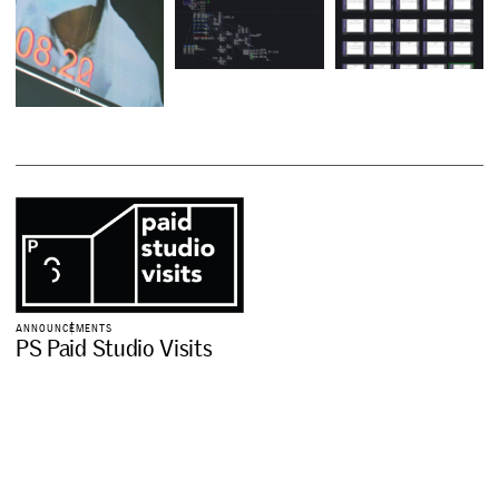
A
N
N
O
U
N
C
E
M
E
N
T
S
P
S
P
a
i
d
S
t
u
d
i
o
V
i
s
i
t
s