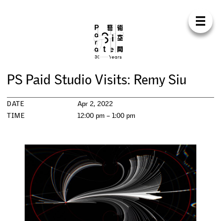
Para Sit
E
N
中
H
O
M
E
A
B
O
U
T
S
U
P
P
O
R
T
C
O
N
T
A
C
T
S
H
O
P
P
S
P
a
i
d
S
t
u
d
i
o
V
i
s
i
t
s
:
R
e
m
y
S
i
u
E
X
H
I
B
I
T
I
O
N
S
DATE
Apr 2, 2022
P
R
O
G
R
A
M
M
E
S
TIME
12:00 pm – 1:00 pm
C
O
N
F
E
R
E
N
C
E
R
E
S
I
D
E
N
C
Y
P
U
B
L
I
C
A
T
I
O
N
S
W
O
R
K
S
H
O
P
S