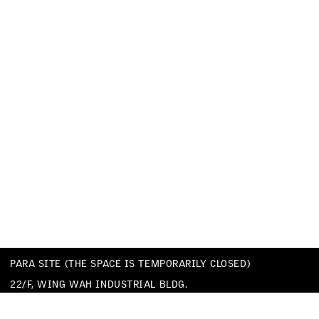
PARA SITE (THE SPACE IS TEMPORARILY CLOSED)
22/F, WING WAH INDUSTRIAL BLDG.
677 KING’S ROAD
QUARRY BAY