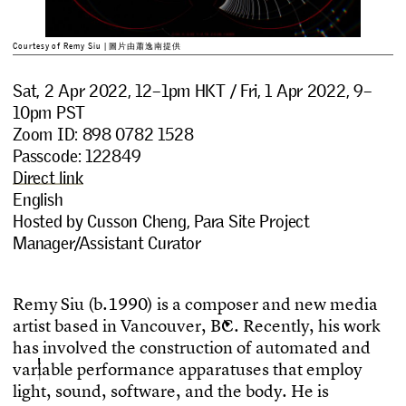
Courtesy of Remy Siu | 圖片由蕭逸南提供
Sat, 2 Apr 2022, 12–1pm HKT / Fri, 1 Apr 2022, 9–
10pm PST
Zoom ID: 898 0782 1528
Passcode: 122849
Direct link
English
Hosted by Cusson Cheng, Para Site Project
Manager/Assistant Curator
R
e
m
y
S
i
u
(
b
.
1
9
9
0
)
i
s
a
c
o
m
p
o
s
e
r
a
n
d
n
e
w
m
e
d
i
a
a
r
t
i
s
t
b
a
s
e
d
i
n
V
a
n
c
o
u
v
e
r
,
B
C
.
R
e
c
e
n
t
l
y
,
h
i
s
w
o
r
k
h
a
s
i
n
v
o
l
v
e
d
t
h
e
c
o
n
s
t
r
u
c
t
i
o
n
o
f
a
u
t
o
m
a
t
e
d
a
n
d
v
a
r
i
a
b
l
e
p
e
r
f
o
r
m
a
n
c
e
a
p
p
a
r
a
t
u
s
e
s
t
h
a
t
e
m
p
l
o
y
l
i
g
h
t
,
s
o
u
n
d
,
s
o
f
t
w
a
r
e
,
a
n
d
t
h
e
b
o
d
y
.
H
e
i
s