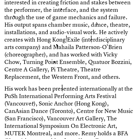
i
n
t
e
r
e
s
t
e
d
i
n
c
r
e
a
t
i
n
g
f
r
i
c
t
i
o
n
a
n
d
s
t
a
k
e
s
b
e
t
w
e
e
n
t
h
e
p
e
r
f
o
r
m
e
r
,
t
h
e
i
n
t
e
r
f
a
c
e
,
a
n
d
t
h
e
s
y
s
t
e
m
t
h
r
o
u
g
h
t
h
e
u
s
e
o
f
g
a
m
e
m
e
c
h
a
n
i
c
s
a
n
d
f
a
i
l
u
r
e
.
H
i
s
o
u
t
p
u
t
s
p
a
n
s
c
h
a
m
b
e
r
m
u
s
i
c
,
d
a
n
c
e
,
t
h
e
a
t
r
e
,
i
n
s
t
a
l
l
a
t
i
o
n
s
,
a
n
d
a
u
d
i
o
-
v
i
s
u
a
l
w
o
r
k
.
H
e
a
c
t
i
v
e
l
y
c
r
e
a
t
e
s
w
i
t
h
H
o
n
g
K
o
n
g
E
x
i
l
e
(
i
n
t
e
r
d
i
s
c
i
p
l
i
n
a
r
y
a
r
t
s
c
o
m
p
a
n
y
)
a
n
d
M
a
h
a
i
l
a
P
a
t
t
e
r
s
o
n
-
O
’
B
r
i
e
n
(
c
h
o
r
e
o
g
r
a
p
h
e
r
)
,
a
n
d
h
a
s
w
o
r
k
e
d
w
i
t
h
V
i
c
k
y
C
h
o
w
,
T
u
r
n
i
n
g
P
o
i
n
t
E
n
s
e
m
b
l
e
,
Q
u
a
t
u
o
r
B
o
z
z
i
n
i
,
C
e
n
t
r
e
A
G
a
l
l
e
r
y
,
P
i
T
h
e
a
t
r
e
,
T
h
e
a
t
r
e
R
e
p
l
a
c
e
m
e
n
t
,
t
h
e
W
e
s
t
e
r
n
F
r
o
n
t
,
a
n
d
o
t
h
e
r
s
.
H
i
s
w
o
r
k
h
a
s
b
e
e
n
p
r
e
s
e
n
t
e
d
i
n
t
e
r
n
a
t
i
o
n
a
l
l
y
a
t
t
h
e
P
u
S
h
I
n
t
e
r
n
a
t
i
o
n
a
l
P
e
r
f
o
r
m
i
n
g
A
r
t
s
F
e
s
t
i
v
a
l
(
V
a
n
c
o
u
v
e
r
)
,
S
o
n
i
c
A
n
c
h
o
r
(
H
o
n
g
K
o
n
g
)
,
C
a
n
A
s
i
a
n
D
a
n
c
e
(
T
o
r
o
n
t
o
)
,
C
e
n
t
r
e
f
o
r
N
e
w
M
u
s
i
c
(
S
a
n
F
r
a
n
c
i
s
c
o
)
,
V
a
n
c
o
u
v
e
r
A
r
t
G
a
l
l
e
r
y
,
T
h
e
I
n
t
e
r
n
a
t
i
o
n
a
l
S
y
m
p
o
s
i
u
m
O
n
E
l
e
c
t
r
o
n
i
c
A
r
t
,
M
U
T
E
K
M
o
n
t
r
e
a
l
,
a
n
d
m
o
r
e
.
R
e
m
y
h
o
l
d
s
a
B
F
A