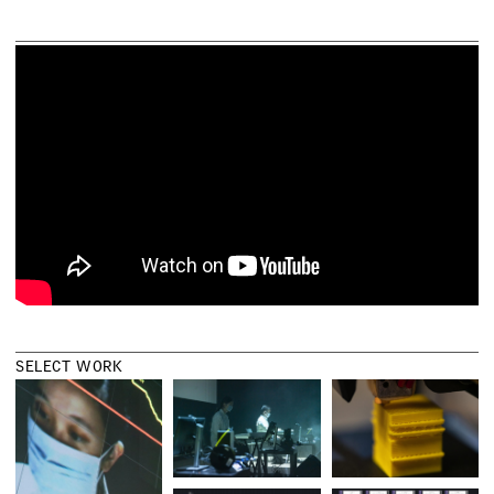
S
E
L
E
C
T
W
O
R
K