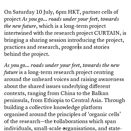
O
n
S
a
t
u
r
d
a
y
1
0
J
u
l
y
,
6
p
m
H
K
T
,
p
a
r
t
n
e
r
c
e
l
l
s
o
f
p
r
o
j
e
c
t
A
s
y
o
u
g
o
…
r
o
a
d
s
u
n
d
e
r
y
o
u
r
f
e
e
t
,
t
o
w
a
r
d
s
,
w
h
i
c
h
i
s
a
l
o
n
g
-
t
e
r
m
p
r
o
j
e
c
t
t
h
e
n
e
w
f
u
t
u
r
e
i
n
t
e
r
t
w
i
n
e
d
w
i
t
h
t
h
e
r
e
s
e
a
r
c
h
p
r
o
j
e
c
t
C
U
R
T
A
I
N
,
i
s
b
r
i
n
g
i
n
g
a
s
h
a
r
i
n
g
s
e
s
s
i
o
n
i
n
t
r
o
d
u
c
i
n
g
t
h
e
p
r
o
j
e
c
t
,
p
r
a
c
t
i
c
e
s
a
n
d
r
e
s
e
a
r
c
h
,
p
r
o
g
r
e
s
s
a
n
d
s
t
o
r
i
e
s
b
e
h
i
n
d
t
h
e
p
r
o
j
e
c
t
.
A
s
y
o
u
g
o
…
r
o
a
d
s
u
n
d
e
r
y
o
u
r
f
e
e
t
,
t
o
w
a
r
d
s
t
h
e
n
e
w
i
s
a
l
o
n
g
-
t
e
r
m
r
e
s
e
a
r
c
h
p
r
o
j
e
c
t
c
e
n
t
r
i
n
g
f
u
t
u
r
e
a
r
o
u
n
d
t
h
e
u
n
h
e
a
r
d
v
o
i
c
e
s
a
n
d
r
a
i
s
i
n
g
a
w
a
r
e
n
e
s
s
a
b
o
u
t
t
h
e
s
h
a
r
e
d
i
s
s
u
e
s
u
n
d
e
r
l
y
i
n
g
d
i
f
e
r
e
n
t
c
o
n
t
e
x
t
s
,
r
a
n
g
i
n
g
f
r
o
m
C
h
i
n
a
t
o
t
h
e
B
a
l
k
a
n
p
e
n
i
n
s
u
l
a
,
f
r
o
m
E
t
h
i
o
p
i
a
t
o
C
e
n
t
r
a
l
A
s
i
a
.
T
h
r
o
u
g
h
b
u
i
l
d
i
n
g
a
c
o
l
l
e
c
t
i
v
e
k
n
o
w
l
e
d
g
e
p
l
a
t
f
o
r
m
o
r
g
a
n
i
s
e
d
a
r
o
u
n
d
t
h
e
p
r
i
n
c
i
p
l
e
s
o
f
‘
o
r
g
a
n
i
c
c
e
l
l
s
’
o
f
t
h
e
r
e
s
e
a
r
c
h
—
t
h
e
c
o
l
l
a
b
o
r
a
t
i
o
n
s
w
h
i
c
h
s
p
a
n
i
n
d
i
v
i
d
u
a
l
s
,
s
m
a
l
l
-
s
c
a
l
e
o
r
g
a
n
i
s
a
t
i
o
n
s
,
a
n
d
s
t
a
t
e
-