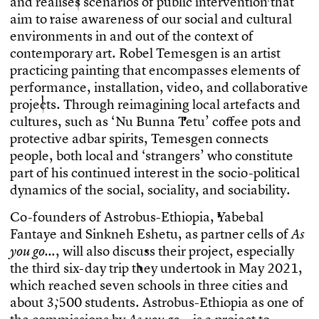
a
n
d
r
e
a
l
i
s
e
s
s
c
e
n
a
r
i
o
s
o
f
p
u
b
l
i
c
i
n
t
e
r
v
e
n
t
i
o
n
t
h
a
t
a
i
m
t
o
r
a
i
s
e
a
w
a
r
e
n
e
s
s
o
f
o
u
r
s
o
c
i
a
l
a
n
d
c
u
l
t
u
r
a
l
e
n
v
i
r
o
n
m
e
n
t
s
i
n
a
n
d
o
u
t
o
f
t
h
e
c
o
n
t
e
x
t
o
f
c
o
n
t
e
m
p
o
r
a
r
y
a
r
t
.
R
o
b
e
l
T
e
m
e
s
g
e
n
i
s
a
n
a
r
t
i
s
t
p
r
a
c
t
i
c
i
n
g
p
a
i
n
t
i
n
g
t
h
a
t
e
n
c
o
m
p
a
s
s
e
s
e
l
e
m
e
n
t
s
o
f
p
e
r
f
o
r
m
a
n
c
e
,
i
n
s
t
a
l
l
a
t
i
o
n
,
v
i
d
e
o
,
a
n
d
c
o
l
l
a
b
o
r
a
t
i
v
e
p
r
o
j
e
c
t
s
.
T
h
r
o
u
g
h
r
e
i
m
a
g
i
n
i
n
g
l
o
c
a
l
a
r
t
e
f
a
c
t
s
a
n
d
c
u
l
t
u
r
e
s
,
s
u
c
h
a
s
‘
N
u
B
u
n
n
a
T
e
t
u
’
c
o
f
e
e
p
o
t
s
a
n
d
p
r
o
t
e
c
t
i
v
e
a
d
b
a
r
s
p
i
r
i
t
s
,
T
e
m
e
s
g
e
n
c
o
n
n
e
c
t
s
p
e
o
p
l
e
,
b
o
t
h
l
o
c
a
l
a
n
d
‘
s
t
r
a
n
g
e
r
s
’
w
h
o
c
o
n
s
t
i
t
u
t
e
p
a
r
t
o
f
h
i
s
c
o
n
t
i
n
u
e
d
i
n
t
e
r
e
s
t
i
n
t
h
e
s
o
c
i
o
-
p
o
l
i
t
i
c
a
l
d
y
n
a
m
i
c
s
o
f
t
h
e
s
o
c
i
a
l
,
s
o
c
i
a
l
i
t
y
,
a
n
d
s
o
c
i
a
b
i
l
i
t
y
.
C
o
-
f
o
u
n
d
e
r
s
o
f
A
s
t
r
o
b
u
s
-
E
t
h
i
o
p
i
a
,
Y
a
b
e
b
a
l
F
a
n
t
a
y
e
a
n
d
S
i
n
k
n
e
h
E
s
h
e
t
u
,
a
s
p
a
r
t
n
e
r
c
e
l
l
s
o
f
A
s
,
w
i
l
l
a
l
s
o
d
i
s
c
u
s
s
t
h
e
i
r
p
r
o
j
e
c
t
,
e
s
p
e
c
i
a
l
l
y
y
o
u
g
o
…
t
h
e
t
h
i
r
d
s
i
x
-
d
a
y
t
r
i
p
t
h
e
y
u
n
d
e
r
t
o
o
k
i
n
M
a
y
2
0
2
1
,
w
h
i
c
h
r
e
a
c
h
e
d
s
e
v
e
n
s
c
h
o
o
l
s
i
n
t
h
r
e
e
c
i
t
i
e
s
a
n
d
a
b
o
u
t
3
,
5
0
0
s
t
u
d
e
n
t
s
.
A
s
t
r
o
b
u
s
-
E
t
h
i
o
p
i
a
a
s
o
n
e
o
f