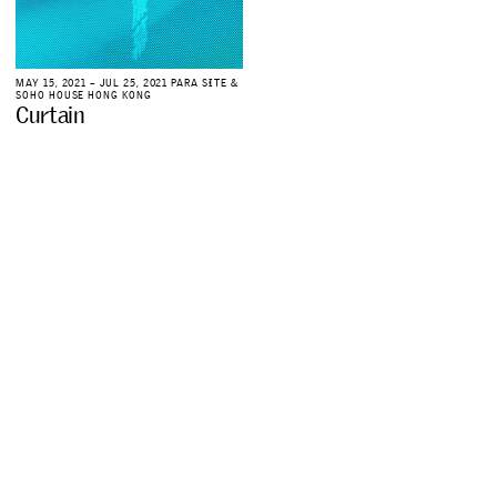
M
A
Y
1
5
,
2
0
2
1
–
J
U
L
2
5
,
2
0
2
1
P
A
R
A
S
I
T
E
&
S
O
H
O
H
O
U
S
E
H
O
N
G
K
O
N
G
C
u
r
t
a
i
n