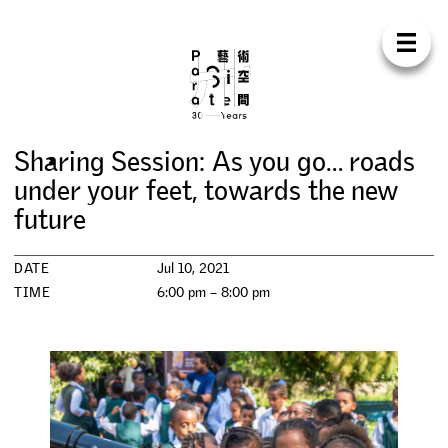
Para Sit
E
N
中
H
O
M
E
A
B
O
U
T
S
U
P
P
O
R
T
C
O
N
T
A
C
T
S
H
O
P
S
h
a
r
i
n
g
S
e
s
s
i
o
n
:
A
s
y
o
u
g
o
…
r
o
a
d
s
E
X
H
I
B
I
T
I
O
N
S
u
n
d
e
r
y
o
u
r
f
e
e
t
,
t
o
w
a
r
d
s
t
h
e
n
e
w
f
u
t
u
r
e
P
R
O
G
R
A
M
M
E
S
DATE
Jul 10, 2021
C
O
N
F
E
R
E
N
C
E
TIME
6:00 pm – 8:00 pm
R
E
S
I
D
E
N
C
Y
P
U
B
L
I
C
A
T
I
O
N
S
W
O
R
K
S
H
O
P
S