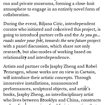
r
u
n
a
n
d
p
r
i
v
a
t
e
m
u
s
e
u
m
s
,
f
o
r
m
i
n
g
a
c
l
o
s
e
-
k
n
i
t
a
t
m
o
s
p
h
e
r
e
t
o
e
n
g
a
g
e
i
n
a
n
e
n
t
i
r
e
l
y
n
o
v
e
l
f
o
r
m
o
f
c
o
l
l
a
b
o
r
a
t
i
o
n
.
D
u
r
i
n
g
t
h
e
e
v
e
n
t
,
B
i
l
j
a
n
a
C
i
r
i
c
,
i
n
t
e
r
d
e
p
e
n
d
e
n
t
c
u
r
a
t
o
r
w
h
o
i
n
i
t
i
a
t
e
d
a
n
d
c
o
n
c
e
i
v
e
d
t
h
i
s
p
r
o
j
e
c
t
,
i
s
g
o
i
n
g
t
o
i
n
t
r
o
d
u
c
e
p
a
r
t
n
e
r
c
e
l
l
s
a
n
d
t
h
e
A
s
y
o
u
g
o
…
p
r
o
j
e
c
t
r
o
a
d
s
u
n
d
e
r
y
o
u
r
f
e
e
t
,
t
o
w
a
r
d
s
t
h
e
n
e
w
f
u
t
u
r
e
w
i
t
h
a
p
a
n
e
l
d
i
s
c
u
s
s
i
o
n
,
w
h
i
c
h
s
h
a
r
e
n
o
t
o
n
l
y
r
e
s
e
a
r
c
h
,
b
u
t
a
l
s
o
m
o
d
e
s
o
f
w
o
r
k
i
n
g
b
a
s
e
d
o
n
r
e
l
a
t
i
o
n
a
l
i
t
y
a
n
d
i
n
t
e
r
d
e
p
e
n
d
e
n
c
e
.
A
r
t
i
s
t
s
a
n
d
p
a
r
t
n
e
r
c
e
l
l
s
J
a
s
p
h
y
Z
h
e
n
g
a
n
d
R
o
b
e
l
T
e
m
e
s
g
e
n
,
w
h
o
s
e
w
o
r
k
s
a
r
e
o
n
v
i
e
w
i
n
C
u
r
t
a
i
n
,
w
i
l
l
i
n
t
r
o
d
u
c
e
t
h
e
i
r
a
r
t
i
s
t
i
c
c
o
n
c
e
p
t
s
.
T
h
r
o
u
g
h
i
m
m
e
r
s
i
v
e
i
n
s
t
a
l
l
a
t
i
o
n
s
,
u
n
a
n
n
o
u
n
c
e
d
p
e
r
f
o
r
m
a
n
c
e
s
,
s
c
u
l
p
t
u
r
a
l
o
b
j
e
c
t
s
,
a
n
d
a
r
t
i
s
t
’
s
b
o
o
k
s
,
J
a
s
p
h
y
Z
h
e
n
g
,
a
n
i
n
t
e
r
d
i
s
c
i
p
l
i
n
a
r
y
a
r
t
i
s
t
w
h
o
l
i
v
e
s
b
e
t
w
e
e
n
B
r
o
o
k
l
y
n
a
n
d
C
h
i
n
a
,
c
o
n
s
t
r
u
c
t
s