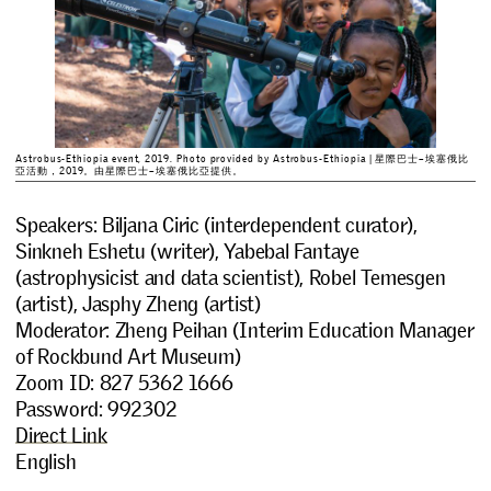
Astrobus-Ethiopia event, 2019. Photo provided by Astrobus-Ethiopia | 星際巴士–埃塞俄比
亞活動，2019。由星際巴士–埃塞俄比亞提供。
Speakers: Biljana Ciric (interdependent curator),
Sinkneh Eshetu (writer), Yabebal Fantaye
(astrophysicist and data scientist), Robel Temesgen
(artist), Jasphy Zheng (artist)
Moderator: Zheng Peihan (Interim Education Manager
of Rockbund Art Museum)
Zoom ID: 827 5362 1666
Password: 992302
Direct Link
English