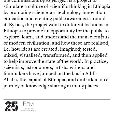
t
h
e
c
o
m
m
i
s
s
i
o
n
s
b
y
i
s
a
p
r
o
j
e
c
t
t
o
A
s
y
o
u
g
o
…
s
t
i
m
u
l
a
t
e
a
c
u
l
t
u
r
e
o
f
s
c
i
e
n
t
i
f
c
t
h
i
n
k
i
n
g
i
n
E
t
h
i
o
p
i
a
b
y
p
r
o
m
o
t
i
n
g
s
c
i
e
n
c
e
-
a
r
t
-
t
e
c
h
n
o
l
o
g
y
-
i
n
n
o
v
a
t
i
o
n
e
d
u
c
a
t
i
o
n
a
n
d
c
r
e
a
t
i
n
g
p
u
b
l
i
c
a
w
a
r
e
n
e
s
s
a
r
o
u
n
d
i
t
.
B
y
b
u
s
,
t
h
e
p
r
o
j
e
c
t
w
e
n
t
t
o
d
i
f
e
r
e
n
t
l
o
c
a
t
i
o
n
s
i
n
E
t
h
i
o
p
i
a
t
o
p
r
o
v
i
d
e
a
n
o
p
p
o
r
t
u
n
i
t
y
f
o
r
t
h
e
p
u
b
l
i
c
t
o
e
x
p
l
o
r
e
,
l
e
a
r
n
,
a
n
d
u
n
d
e
r
s
t
a
n
d
t
h
e
m
a
i
n
e
l
e
m
e
n
t
s
o
f
m
o
d
e
r
n
c
i
v
i
l
i
s
a
t
i
o
n
,
a
n
d
h
o
w
t
h
e
s
e
a
r
e
r
e
a
l
i
s
e
d
,
i
.
e
.
h
o
w
i
d
e
a
s
a
r
e
c
r
e
a
t
e
d
,
i
m
a
g
i
n
e
d
,
t
e
s
t
e
d
,
m
i
x
e
d
,
v
i
s
u
a
l
i
s
e
d
,
t
r
a
n
s
f
o
r
m
e
d
,
a
n
d
t
h
e
n
a
p
p
l
i
e
d
t
o
h
e
l
p
i
m
p
r
o
v
e
t
h
e
s
t
a
t
e
o
f
t
h
e
w
o
r
l
d
.
I
n
p
r
a
c
t
i
c
e
,
s
c
i
e
n
t
i
s
t
s
,
a
s
t
r
o
n
o
m
e
r
s
,
a
r
t
i
s
t
s
,
w
r
i
t
e
r
s
,
a
n
d
f
l
m
m
a
k
e
r
s
h
a
v
e
j
u
m
p
e
d
o
n
t
h
e
b
u
s
i
n
A
d
d
i
s
A
b
a
b
a
,
t
h
e
c
a
p
i
t
a
l
o
f
E
t
h
i
o
p
i
a
,
a
n
d
e
m
b
a
r
k
e
d
o
n
a
j
o
u
r
n
e
y
o
f
k
n
o
w
l
e
d
g
e
s
h
a
r
i
n
g
i
n
m
a
n
y
p
l
a
c
e
s
.