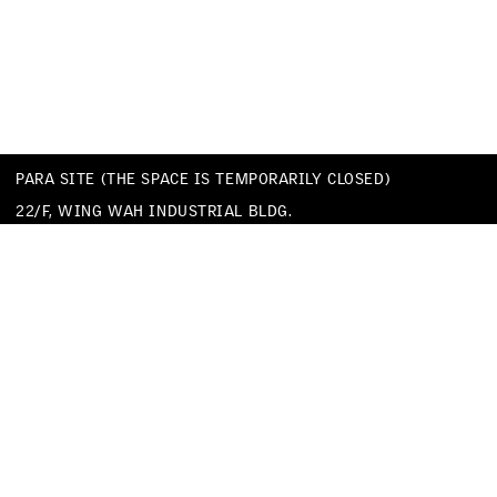
PARA SITE (THE SPACE IS TEMPORARILY CLOSED)
22/F, WING WAH INDUSTRIAL BLDG.
677 KING’S ROAD
QUARRY BAY
HONG KONG
TEL
+852 25174620
EMAIL
INFO@PARA-SITE.ART
PRIVACY POLICY
CODE OF CONDUCT & SEXUAL HARASSMENT POLICY
FACEBOOK
INSTAGRAM