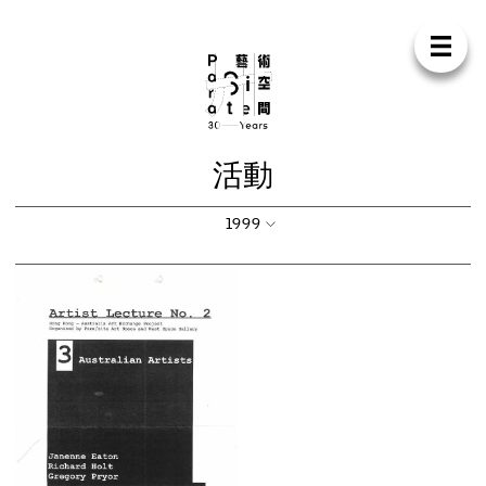
Para Sit
E
N
中
首
頁
關
於
我
們
支
持
我
們
聯
絡
我
們
商
店
活
動
展
覽
1999
活
動
研
討
會
藝
術
駐
留
出
版
工
作
坊