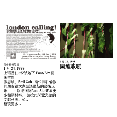
1
月
2
1
,
1
9
9
9
英
倫
藝
術
近
況
圍
爐
取
暖
1 月 24, 1999
上環普仁街2號地下 Para/Site藝
術空間,
張思敏、Emil Goh 兩位長駐倫敦
的朋友跟大家談談最新的藝術現
象。 -- 歡迎到訪Para Site查看更
多相關材料。 請按此閱覽完整的
文獻列表。如…
發現更多 »