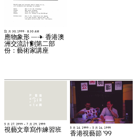
1
1
月
3
0
,
1
9
9
9
∙
8
:
3
0
A
M
應
物
象
形
—
—
香
港
澳
洲
交
流
計
劃
第
二
部
份
：
藝
術
家
講
座
5
月
2
7
,
1
9
9
9
–
7
月
2
9
,
1
9
9
9
視
藝
文
章
寫
作
練
習
班
5
月
1
4
,
1
9
9
9
–
5
月
1
6
,
1
9
9
9
香
港
視
藝
節
’
9
9