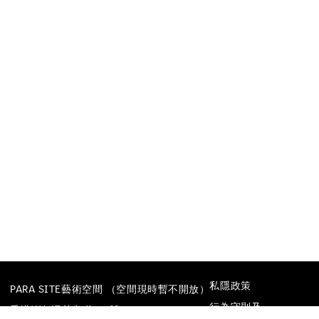
私隱政策
PARA SITE藝術空間 （空間現時暫不開放）
行為守則及
香港鰂魚涌英皇道677號
防止性騷擾政策