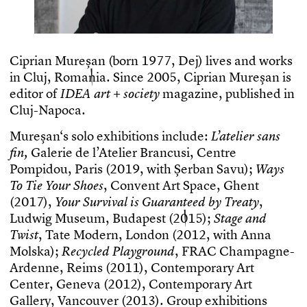
C
i
p
r
i
a
n
M
u
r
e
ș
a
n
(
b
o
r
n
1
9
7
7
,
D
e
j
)
l
i
v
e
s
a
n
d
w
o
r
k
s
i
n
C
l
u
j
,
R
o
m
a
n
i
a
.
S
i
n
c
e
2
0
0
5
,
C
i
p
r
i
a
n
M
u
r
e
ș
a
n
i
s
e
d
i
t
o
r
o
f
m
a
g
a
z
i
n
e
,
p
u
b
l
i
s
h
e
d
i
n
I
D
E
A
a
r
t
+
s
o
c
i
e
t
y
C
l
u
j
-
N
a
p
o
c
a
.
M
u
r
e
ș
a
n
‘
s
s
o
l
o
e
x
h
i
b
i
t
i
o
n
s
i
n
c
l
u
d
e
:
L
’
a
t
e
l
i
e
r
s
a
n
s
G
a
l
e
r
i
e
d
e
l
’
A
t
e
l
i
e
r
B
r
a
n
c
u
s
i
,
C
e
n
t
r
e
f
n
,
P
o
m
p
i
d
o
u
,
P
a
r
i
s
(
2
0
1
9
,
w
i
t
h
Ș
e
r
b
a
n
S
a
v
u
)
;
W
a
y
s
,
C
o
n
v
e
n
t
A
r
t
S
p
a
c
e
,
G
h
e
n
t
T
o
T
i
e
Y
o
u
r
S
h
o
e
s
(
2
0
1
7
)
,
,
Y
o
u
r
S
u
r
v
i
v
a
l
i
s
G
u
a
r
a
n
t
e
e
d
b
y
T
r
e
a
t
y
L
u
d
w
i
g
M
u
s
e
u
m
,
B
u
d
a
p
e
s
t
(
2
0
1
5
)
;
S
t
a
g
e
a
n
d
,
T
a
t
e
M
o
d
e
r
n
,
L
o
n
d
o
n
(
2
0
1
2
,
w
i
t
h
A
n
n
a
T
w
i
s
t
M
o
l
s
k
a
)
;
,
F
R
A
C
C
h
a
m
p
a
g
n
e
-
R
e
c
y
c
l
e
d
P
l
a
y
g
r
o
u
n
d
A
r
d
e
n
n
e
,
R
e
i
m
s
(
2
0
1
1
)
,
C
o
n
t
e
m
p
o
r
a
r
y
A
r
t
C
e
n
t
e
r
,
G
e
n
e
v
a
(
2
0
1
2
)
,
C
o
n
t
e
m
p
o
r
a
r
y
A
r
t
G
a
l
l
e
r
y
,
V
a
n
c
o
u
v
e
r
(
2
0
1
3
)
.
G
r
o
u
p
e
x
h
i
b
i
t
i
o
n
s