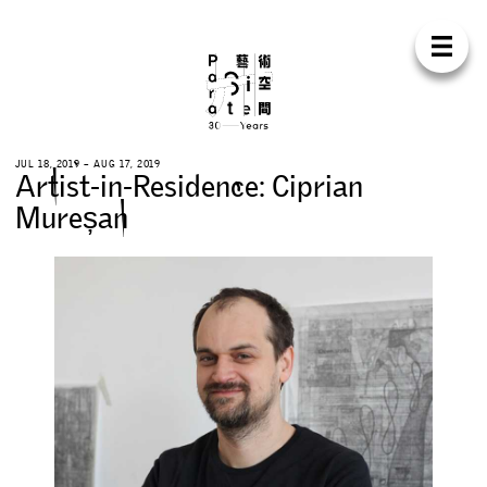
Para Sit
E
N
中
H
O
M
E
A
B
O
U
T
S
U
P
P
O
R
T
C
O
N
T
A
C
T
S
H
O
P
J
U
L
1
8
,
2
0
1
9
–
A
U
G
1
7
,
2
0
1
9
A
r
t
i
s
t
-
i
n
-
R
e
s
i
d
e
n
c
e
:
C
i
p
r
i
a
n
E
X
H
I
B
I
T
I
O
N
S
M
u
r
e
ș
a
n
P
R
O
G
R
A
M
M
E
S
C
O
N
F
E
R
E
N
C
E
R
E
S
I
D
E
N
C
Y
P
U
B
L
I
C
A
T
I
O
N
S
W
O
R
K
S
H
O
P
S