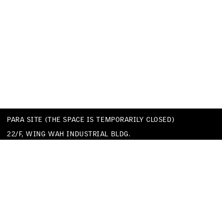
PARA SITE (THE SPACE IS TEMPORARILY CLOSED)
22/F, WING WAH INDUSTRIAL BLDG.
677 KING’S ROAD
QUARRY BAY
HONG KONG
TEL
+852 25174620
EMAIL
INFO@PARA-SITE.ART
PRIVACY POLICY