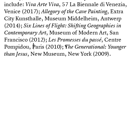
i
n
c
l
u
d
e
:
,
5
7
L
a
B
i
e
n
n
a
l
e
d
i
V
e
n
e
z
i
a
,
V
i
v
a
A
r
t
e
V
i
v
a
V
e
n
i
c
e
(
2
0
1
7
)
;
,
E
x
t
r
a
A
l
l
e
g
o
r
y
o
f
t
h
e
C
a
v
e
P
a
i
n
t
i
n
g
C
i
t
y
K
u
n
s
t
h
a
l
l
e
,
M
u
s
e
u
m
M
i
d
d
e
l
h
e
i
m
,
A
n
t
w
e
r
p
(
2
0
1
4
)
;
S
i
x
L
i
n
e
s
o
f
F
l
i
g
h
t
:
S
h
i
f
t
i
n
g
G
e
o
g
r
a
p
h
i
e
s
i
n
,
M
u
s
e
u
m
o
f
M
o
d
e
r
n
A
r
t
,
S
a
n
C
o
n
t
e
m
p
o
r
a
r
y
A
r
t
F
r
a
n
c
i
s
c
o
(
2
0
1
2
)
;
,
C
e
n
t
r
e
L
e
s
P
r
o
m
e
s
s
e
s
d
u
p
a
s
s
é
P
o
m
p
i
d
o
u
,
P
a
r
i
s
(
2
0
1
0
)
;
T
h
e
G
e
n
e
r
a
t
i
o
n
a
l
:
Y
o
u
n
g
e
r
,
N
e
w
M
u
s
e
u
m
,
N
e
w
Y
o
r
k
(
2
0
0
9
)
.
t
h
a
n
J
e
s
u
s