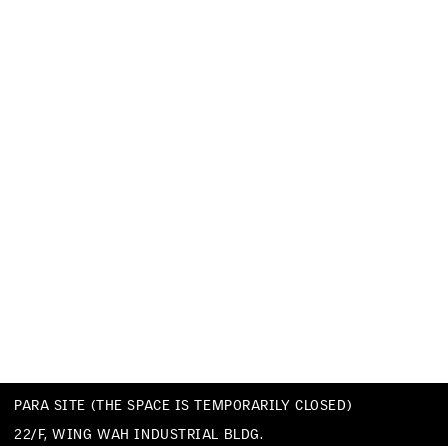
PARA SITE (THE SPACE IS TEMPORARILY CLOSED)
22/F, WING WAH INDUSTRIAL BLDG.