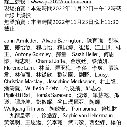
線
上
競
投
：
w
w
w
.
p
s
2
0
2
2
a
u
c
t
i
o
n
.
c
o
m
現
場
拍
賣
：
本
港
時
間
2
0
2
2
年
1
1
月
2
2
日
中
午
1
2
時
截
止
線
上
競
投
無
聲
拍
賣
：
本
港
時
間
2
0
2
2
年
1
1
月
2
3
日
晚
上
1
1
:
3
0
截
止
John Armleder、Alvaro Barrington、陳育強、鄭淑
宜、鄭怡敏、
程心怡、
程展緯、崔潔、
江上越、蛙
王、Antony Gormley、郝量、Sarah Heller、何恩
懷、韓志勳、Chantal Joffe、金玟廷、黎清妍、
Florence Lam、林嵐、羅玉梅、李傑、李爽、廖逸
君、林偉而、林從欣、劉詩園、劉野、Lousy、
Christian Marclay、Josephine Meckseper、村上隆、
潘濤阮、Wilfredo Prieto、仇曉飛、邱志杰、
Pipilotti Rist、Tomás Saraceno、沈璟、單慧乾、孫
遜、譚煥坤、鄧啟耀、谷口瑪麗亞、陶輝、
Wolfgang Tillmans、陶啟安、Tromarama、曾灶財
「九龍皇帝」、徐皓霖、Sophie von Hellermann、
黃漢明、王思遨、吳季璁、武雨濛、西亞蝶、楊伯