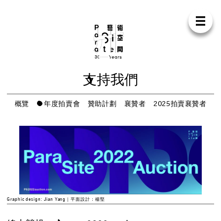
Para Sit
E
N
中
首
頁
關
於
我
們
支
持
我
們
聯
絡
我
們
商
店
支
持
我
們
展
覽
概
覽
年
度
拍
賣
會
贊
助
計
劃
襄
贊
者
2
0
2
5
拍
賣
襄
贊
者
活
動
研
討
會
藝
術
駐
留
出
版
Graphic design: Jian Yang｜平面設計：楊堅
工
作
坊