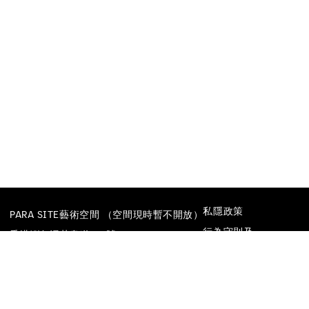
私隱政策
PARA SITE藝術空間 （空間現時暫不開放）
行為守則及
香港鰂魚涌英皇道677號
防止性騷擾政策
榮華工業大廈22樓
電話
+852 25174620
電郵
INFO@PARA-SITE.ART