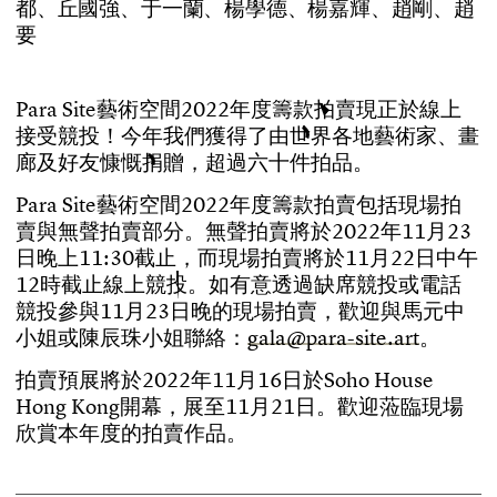
都、丘國強、于一蘭、楊學德、楊嘉輝、趙剛、趙
要
P
a
r
a
S
i
t
e
藝
術
空
間
2
0
2
2
年
度
籌
款
拍
賣
現
正
於
線
上
接
受
競
投
！
今
年
我
們
獲
得
了
由
世
界
各
地
藝
術
家
、
畫
廊
及
好
友
慷
慨
捐
贈
，
超
過
六
十
件
拍
品
。
P
a
r
a
S
i
t
e
藝
術
空
間
2
0
2
2
年
度
籌
款
拍
賣
包
括
現
場
拍
賣
與
無
聲
拍
賣
部
分
。
無
聲
拍
賣
將
於
2
0
2
2
年
1
1
月
2
3
日
晚
上
1
1
:
3
0
截
止
，
而
現
場
拍
賣
將
於
1
1
月
2
2
日
中
午
1
2
時
截
止
線
上
競
投
。
如
有
意
透
過
缺
席
競
投
或
電
話
競
投
參
與
1
1
月
2
3
日
晚
的
現
場
拍
賣
，
歡
迎
與
馬
元
中
小
姐
或
陳
辰
珠
小
姐
聯
絡
：
g
a
l
a
@
p
a
r
a
-
s
i
t
e
.
a
r
t
。
拍
賣
預
展
將
於
2
0
2
2
年
1
1
月
1
6
日
於
S
o
h
o
H
o
u
s
e
H
o
n
g
K
o
n
g
開
幕
，
展
至
1
1
月
2
1
日
。
歡
迎
蒞
臨
現
場
欣
賞
本
年
度
的
拍
賣
作
品
。