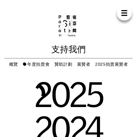
Para Sit
E
N
中
首
頁
關
於
我
們
支
持
我
們
聯
絡
我
們
商
店
支
持
我
們
展
覽
概
覽
年
度
拍
賣
會
贊
助
計
劃
襄
贊
者
2
0
2
5
拍
賣
襄
贊
者
活
動
2
0
2
5
研
討
會
藝
術
駐
留
2
0
2
4
出
版
工
作
坊