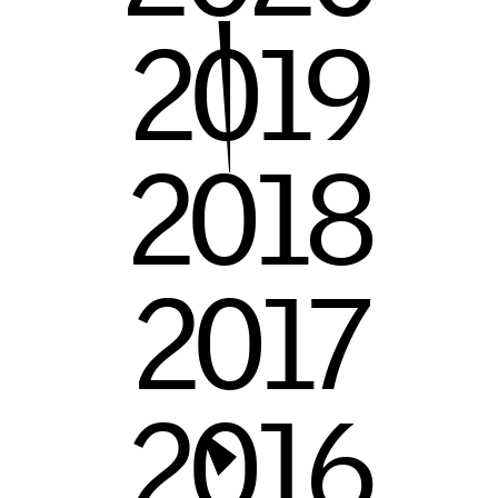
2
0
1
9
2
0
1
8
2
0
1
7
2
0
1
6