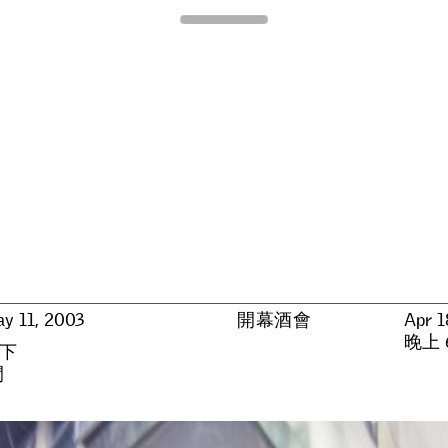
Para Site
ay 11, 2003
開幕酒會
Apr 1
晚上 6
下
間