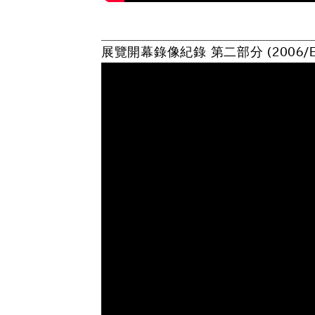
展
覽
開
幕
錄
像
紀
錄
第
二
部
分
(
2
0
0
6
/