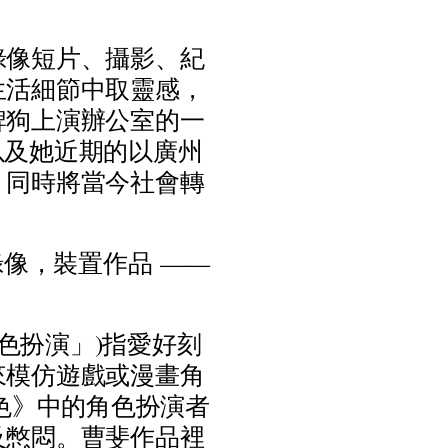
錄
像
短
片
、
攝
影
、
紀
生
活
細
節
中
取
靈
感
，
牌
狗
上
演
辦
公
室
的
一
以
及
她
近
期
的
以
廣
州
，
同
時
將
當
今
社
會
轉
錄
像
，
裝
置
作
品
—
—
色
扮
演
」
)
指
愛
好
刻
來
模
仿
遊
戲
或
漫
畫
角
色
》
中
的
角
色
扮
演
者
及
憋
悶
。
曹
斐
作
品
裡