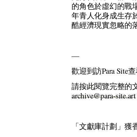
的
角
色
於
虛
幻
的
戰
年
青
人
化
身
成
生
存
酷
經
濟
現
實
忽
略
的
—
歡
迎
到
訪
P
a
r
a
S
i
t
e
查
請
按
此
閱
覽
完
整
的
a
r
c
h
i
v
e
@
p
a
r
a
-
s
i
t
e
.
a
r
t
「
文
獻
庫
計
劃
」
獲