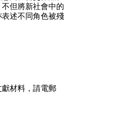
，
不
但
將
新
社
會
中
的
亦
表
述
不
同
角
色
被
殘
文
獻
材
料
，
請
電
郵