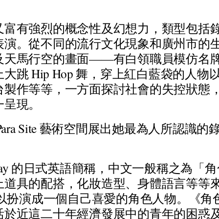
又
富
有
強
烈
的
概
念
性
及
幻
想
力
，
類
型
包
括
表
演
。
從
不
同
的
流
行
文
化
現
象
和
廣
州
市
的
及
天
馬
行
空
的
畫
面
—
—
有
白
領
職
員
模
仿
名
上
大
跳
H
i
p
H
o
p
舞
，
穿
上
紅
白
藍
袋
的
人
物
台
製
作
等
等
，
一
方
面
探
討
社
會
的
失
控
狀
態
一
呈
現
。
P
a
r
a
S
i
t
e
藝
術
空
間
展
出
她
最
為
人
所
認
識
的
a
y
的
日
式
英
語
簡
稱
，
中
文
一
般
稱
之
為
「
角
上
道
具
的
配
搭
，
化
妝
造
型
、
身
體
語
言
等
等
以
扮
演
成
一
個
自
己
喜
愛
的
角
色
人
物
。
《
角
活
於
近
這
二
十
年
經
濟
發
展
中
的
青
年
的
困
惑