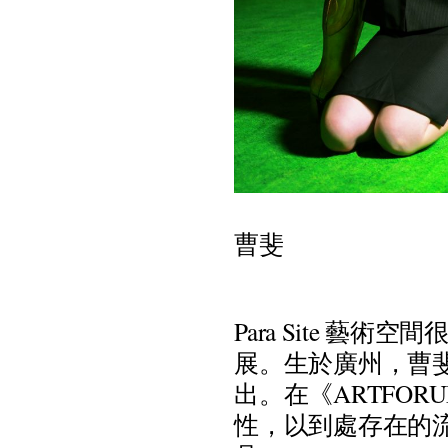
曹
斐
P
a
r
a
S
i
t
e
藝
術
空
間
展
。
生
於
廣
州
，
曹
出
。
在
《
A
R
T
F
O
R
U
性
，
以
到
處
存
在
的