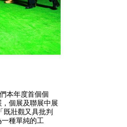
們
本
年
度
首
個
個
展
，
個
展
及
聯
展
中
展
「
既
壯
觀
又
具
批
判
為
一
種
單
純
的
工