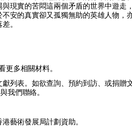
場
與
現
實
的
苦
悶
這
兩
個
矛
盾
的
世
界
中
遊
走
於
不
安
的
真
實
卻
又
孤
獨
無
助
的
英
雄
人
物
，
落
差
。
看
更
多
相
關
材
料
。
文
獻
列
表
。
如
欲
查
詢
、
預
約
到
訪
、
或
捐
贈
與
我
們
聯
絡
。
香
港
藝
術
發
展
局
計
劃
資
助
。