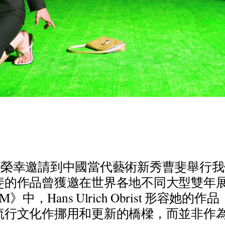
很
榮
幸
邀
請
到
中
國
當
代
藝
術
新
秀
曹
斐
舉
行
我
斐
的
作
品
曾
獲
邀
在
世
界
各
地
不
同
大
型
雙
年
M
》
中
，
H
a
n
s
U
l
r
i
c
h
O
b
r
i
s
t
形
容
她
的
作
品
流
行
文
化
作
挪
用
和
更
新
的
橋
樑
，
而
並
非
作