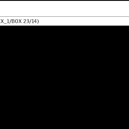
E
X
_
1
/
B
O
X
2
3
/
1
4
)