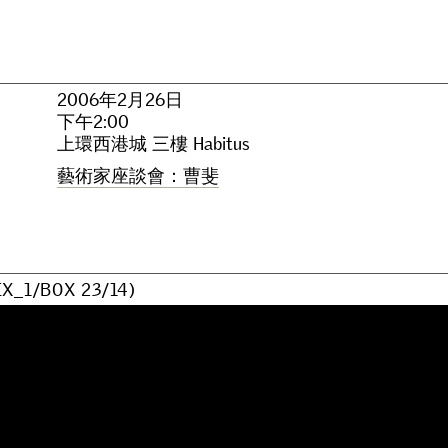
2
0
0
6
年
2
月
2
6
日
下
午
2
:
0
0
上
環
西
港
城
三
樓
H
a
b
i
t
u
s
藝
術
家
座
談
會
：
曹
斐
E
X
_
1
/
B
O
X
2
3
/
1
4
)