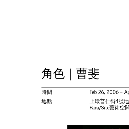
角
色
｜
曹
斐
時間
Feb 26, 2006 – A
地點
上環普仁街4號
Para/Site藝術空