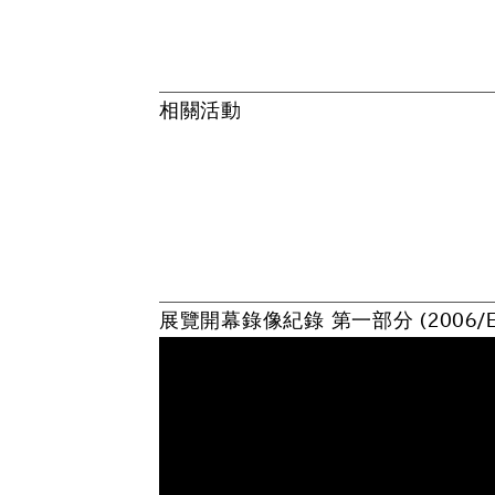
相
關
活
動
展
覽
開
幕
錄
像
紀
錄
第
一
部
分
(
2
0
0
6
/