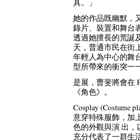
具
。
」
她
的
作
品
既
幽
默
，
錄
片
、
裝
置
和
舞
台
透
過
她
擅
長
的
荒
誕
天
，
普
通
市
民
在
街
年
輕
人
為
中
心
的
舞
型
所
帶
來
的
衝
突
一
是
展
，
曹
斐
將
會
在
《
角
色
》
。
C
o
s
p
l
a
y
(
C
o
s
t
u
m
e
p
l
意
穿
特
殊
服
飾
，
加
色
的
外
觀
與
演
出
，
充
分
代
表
了
一
群
生