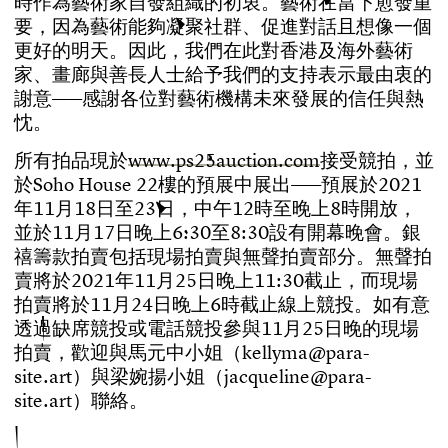
時
作
為
藝
術
家
自
發
組
織
的
初
衷
。
藝
術
在
當
下
愈
發
重
要
，
因
為
藝
術
能
夠
凝
聚
社
群
、
促
進
對
話
且
想
像
一
個
更
好
的
明
天
。
因
此
，
我
們
在
此
對
香
港
及
海
外
藝
術
家
、
畫
廊
與
善
長
人
士
給
予
我
們
的
支
持
表
示
最
由
衷
的
謝
意
—
—
感
謝
各
位
對
藝
術
機
構
未
來
發
展
的
信
任
與
熱
忱
。
所
有
拍
品
現
於
w
w
w
.
p
s
2
5
a
u
c
t
i
o
n
.
c
o
m
接
受
競
拍
，
並
於
S
o
h
o
H
o
u
s
e
2
2
樓
的
預
展
中
展
出
—
—
預
展
於
2
0
2
1
年
1
1
月
1
8
日
至
2
3
日
，
中
午
1
2
時
至
晚
上
8
時
開
放
，
並
於
1
1
月
1
7
日
晚
上
6
:
3
0
至
8
:
3
0
設
有
開
幕
晚
會
。
銀
禧
籌
款
拍
賣
包
括
現
場
拍
賣
與
無
聲
拍
賣
部
分
。
無
聲
拍
賣
將
於
2
0
2
1
年
1
1
月
2
5
日
晚
上
1
1
:
3
0
截
止
，
而
現
場
拍
賣
將
於
1
1
月
2
4
日
晚
上
6
時
截
止
線
上
競
投
。
如
有
意
透
過
缺
席
競
投
或
電
話
競
投
參
與
1
1
月
2
5
日
晚
的
現
場
拍
賣
，
歡
迎
與
馬
元
中
小
姐
（
k
e
l
l
y
m
a
@
p
a
r
a
-
s
i
t
e
.
a
r
t
）
與
梁
婉
揚
小
姐
（
j
a
c
q
u
e
l
i
n
e
@
p
a
r
a
-
s
i
t
e
.
a
r
t
）
聯
絡
。