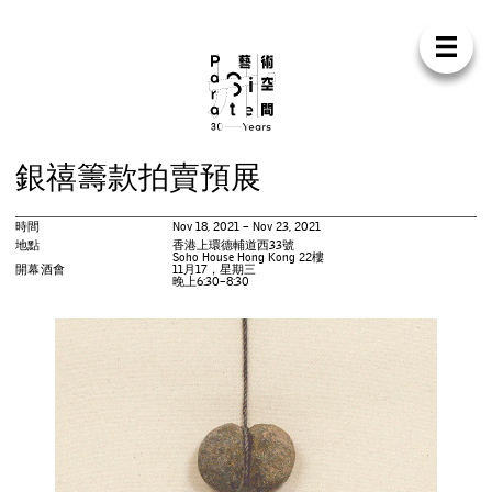
Para Sit
E
N
中
首
頁
關
於
我
們
支
持
我
們
聯
絡
我
們
商
店
銀
禧
籌
款
拍
賣
預
展
展
覽
時間
Nov 18, 2021 – Nov 23, 2021
活
動
地點
香港上環德輔道西33號
Soho House Hong Kong 22樓
開幕酒會
11月17，星期三
晚上6:30–8:30
研
討
會
藝
術
駐
留
出
版
工
作
坊