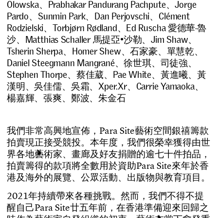
Olowska、Prabhakar Pandurang Pachpute、Jorge
Pardo、Sunmin Park、Dan Perjovschi、Clément
Rodzielski、Torbjørn Rødland、Ed Ruscha 愛德華·魯
沙、Matthias Schaller 馬提亞•沙勒、Jim Shaw、
Tsherin Sherpa、Homer Shew、石家豪、單慧乾、
Daniel Steegmann Mangrané、徐世琪、司徒強、
Stephen Thorpe、蔡佳葳、Pae White、黃進曦、黃
漢明、吳佳儒、吳霜、Xper.Xr、Carrie Yamaoka、
楊嘉輝、張爽、鄭波、朱金石
我
們
非
常
高
興
地
宣
佈
，
P
a
r
a
S
i
t
e
藝
術
空
間
銀
禧
籌
款
拍
賣
現
正
接
受
競
投
。
本
年
度
，
我
們
很
榮
幸
獲
得
由
世
界
各
地
藝
術
家
、
畫
廊
及
好
友
捐
贈
的
逾
七
十
件
拍
品
，
拍
賣
籌
得
的
款
項
將
全
數
用
於
資
助
P
a
r
a
S
i
t
e
來
年
於
香
港
及
海
外
的
展
覽
、
公
眾
活
動
、
出
版
物
與
教
育
項
目
。
2
0
2
1
年
持
續
帶
來
各
種
挑
戰
。
然
而
，
我
們
不
得
不
提
醒
自
己
P
a
r
a
S
i
t
e
廿
五
年
前
，
在
香
港
準
備
迎
來
回
歸
之