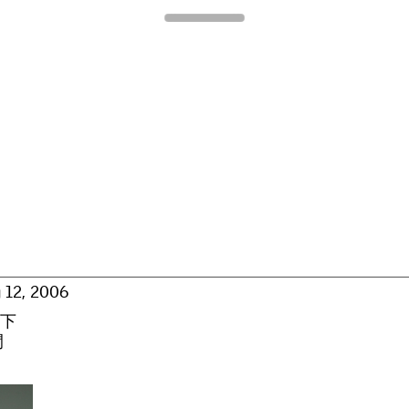
Para Site
g 12, 2006
地下
間