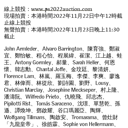
線
上
競
投
：
w
w
w
.
p
s
2
0
2
2
a
u
c
t
i
o
n
.
c
o
m
現
場
拍
賣
：
本
港
時
間
2
0
2
2
年
1
1
月
2
2
日
中
午
1
2
時
截
止
線
上
競
投
無
聲
拍
賣
：
本
港
時
間
2
0
2
2
年
1
1
月
2
3
日
晚
上
1
1
:
3
0
截
止
John Armleder、Alvaro Barrington、陳育強、鄭淑
宜、鄭怡敏、
程心怡、
程展緯、崔潔、
江上越、蛙
王、Antony Gormley、郝量、Sarah Heller、何恩
懷、韓志勳、Chantal Joffe、金玟廷、黎清妍、
Florence Lam、林嵐、羅玉梅、李傑、李爽、廖逸
君、林偉而、林從欣、劉詩園、劉野、Lousy、
Christian Marclay、Josephine Meckseper、村上隆、
潘濤阮、Wilfredo Prieto、仇曉飛、邱志杰、
Pipilotti Rist、Tomás Saraceno、沈璟、單慧乾、孫
遜、譚煥坤、鄧啟耀、谷口瑪麗亞、陶輝、
Wolfgang Tillmans、陶啟安、Tromarama、曾灶財
「九龍皇帝」、徐皓霖、Sophie von Hellermann、