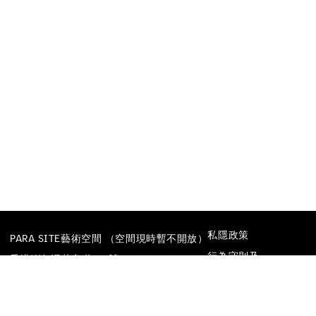
私隱政策
PARA SITE藝術空間 （空間現時暫不開放）
行為守則及
香港鰂魚涌英皇道677號
防止性騷擾政策
榮華工業大廈22樓
電話
+852 25174620
電郵
INFO@PARA-SITE.ART