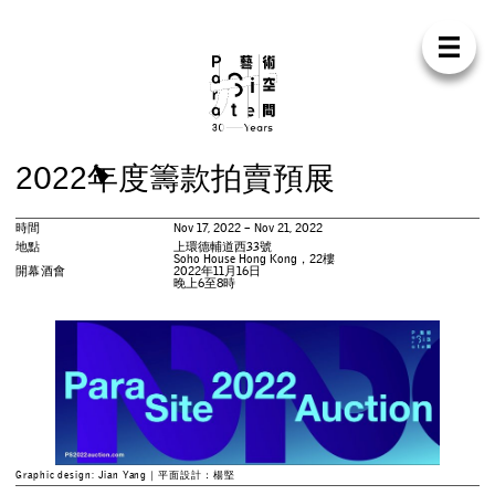
Para Sit
E
N
中
首
頁
關
於
我
們
支
持
我
們
聯
絡
我
們
商
店
2
0
2
2
年
度
籌
款
拍
賣
預
展
展
覽
時間
Nov 17, 2022 – Nov 21, 2022
活
動
地點
上環德輔道西33號
Soho House Hong Kong，22樓
開幕酒會
2022年11月16日
晚上6至8時
研
討
會
藝
術
駐
留
出
版
Graphic design: Jian Yang｜平面設計：楊堅
工
作
坊