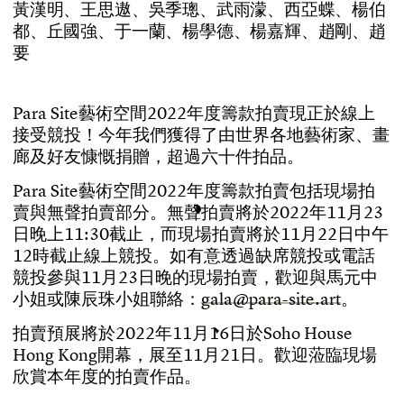
黃漢明、王思遨、吳季璁、武雨濛、西亞蝶、楊伯
都、丘國強、于一蘭、楊學德、楊嘉輝、趙剛、趙
要
P
a
r
a
S
i
t
e
藝
術
空
間
2
0
2
2
年
度
籌
款
拍
賣
現
正
於
線
上
接
受
競
投
！
今
年
我
們
獲
得
了
由
世
界
各
地
藝
術
家
、
畫
廊
及
好
友
慷
慨
捐
贈
，
超
過
六
十
件
拍
品
。
P
a
r
a
S
i
t
e
藝
術
空
間
2
0
2
2
年
度
籌
款
拍
賣
包
括
現
場
拍
賣
與
無
聲
拍
賣
部
分
。
無
聲
拍
賣
將
於
2
0
2
2
年
1
1
月
2
3
日
晚
上
1
1
:
3
0
截
止
，
而
現
場
拍
賣
將
於
1
1
月
2
2
日
中
午
1
2
時
截
止
線
上
競
投
。
如
有
意
透
過
缺
席
競
投
或
電
話
競
投
參
與
1
1
月
2
3
日
晚
的
現
場
拍
賣
，
歡
迎
與
馬
元
中
小
姐
或
陳
辰
珠
小
姐
聯
絡
：
g
a
l
a
@
p
a
r
a
-
s
i
t
e
.
a
r
t
。
拍
賣
預
展
將
於
2
0
2
2
年
1
1
月
1
6
日
於
S
o
h
o
H
o
u
s
e
H
o
n
g
K
o
n
g
開
幕
，
展
至
1
1
月
2
1
日
。
歡
迎
蒞
臨
現
場
欣
賞
本
年
度
的
拍
賣
作
品
。