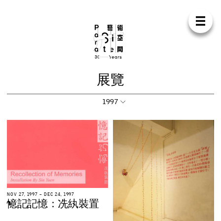
Para Sit
E
N
中
首
頁
關
於
我
們
支
持
我
們
聯
絡
我
們
商
店
展
覽
展
覽
1997
活
動
研
討
會
藝
術
駐
留
出
版
N
O
V
2
7
,
1
9
9
7
–
D
E
C
2
4
,
1
9
9
7
憶
記
記
憶
：
冼
紈
裝
置
工
作
坊