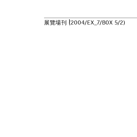
展
覽
場
刊
(
2
0
0
4
/
E
X
_
7
/
B
O
X
5
/
2
)