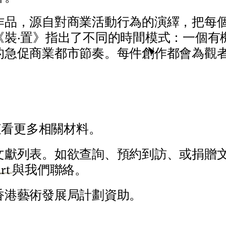
作
品
，
源
自
對
商
業
活
動
行
為
的
演
繹
，
把
每
《
裝
‧
置
》
指
出
了
不
同
的
時
間
模
式
：
一
個
有
的
急
促
商
業
都
市
節
奏
。
每
件
創
作
都
會
為
觀
查
看
更
多
相
關
材
料
。
文
獻
列
表
。
如
欲
查
詢
、
預
約
到
訪
、
或
捐
贈
a
r
t
與
我
們
聯
絡
。
香
港
藝
術
發
展
局
計
劃
資
助
。