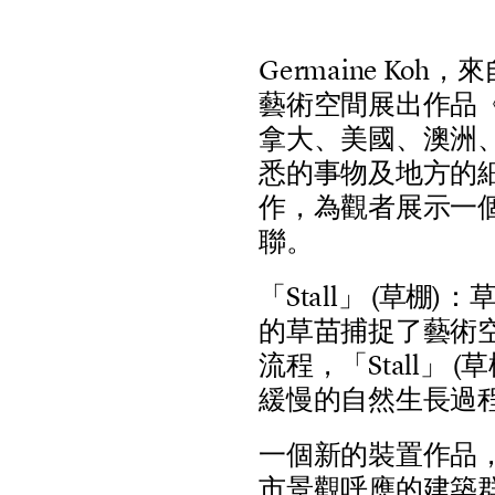
G
e
r
m
a
i
n
e
K
o
h
，
來
藝
術
空
間
展
出
作
品
拿
大
、
美
國
、
澳
洲
悉
的
事
物
及
地
方
的
作
，
為
觀
者
展
示
一
聯
。
「
S
t
a
l
l
」
(
草
棚
)
：
的
草
苗
捕
捉
了
藝
術
流
程
，
「
S
t
a
l
l
」
(
草
緩
慢
的
自
然
生
長
過
一
個
新
的
裝
置
作
品
市
景
觀
呼
應
的
建
築