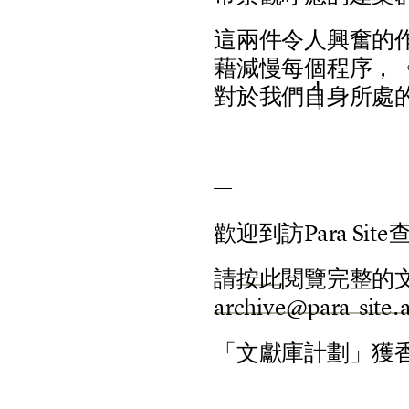
這
兩
件
令
人
興
奮
的
藉
減
慢
每
個
程
序
，
對
於
我
們
自
身
所
處
—
歡
迎
到
訪
P
a
r
a
S
i
t
e
請
按
此
閱
覽
完
整
的
a
r
c
h
i
v
e
@
p
a
r
a
-
s
i
t
e
.
「
文
獻
庫
計
劃
」
獲