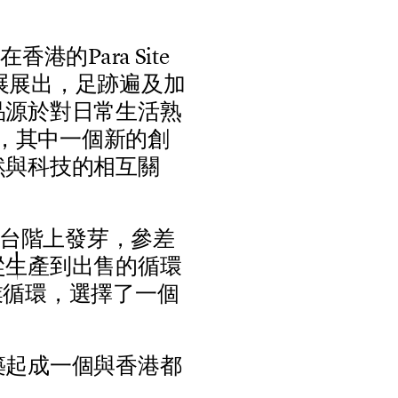
在
香
港
的
P
a
r
a
S
i
t
e
展
展
出
，
足
跡
遍
及
加
品
源
於
對
日
常
生
活
熟
，
其
中
一
個
新
的
創
然
與
科
技
的
相
互
關
台
階
上
發
芽
，
參
差
從
生
產
到
出
售
的
循
環
業
循
環
，
選
擇
了
一
個
築
起
成
一
個
與
香
港
都