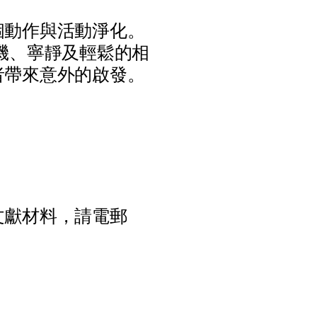
個
動
作
與
活
動
淨
化
。
機
、
寧
靜
及
輕
鬆
的
相
者
帶
來
意
外
的
啟
發
。
文
獻
材
料
，
請
電
郵