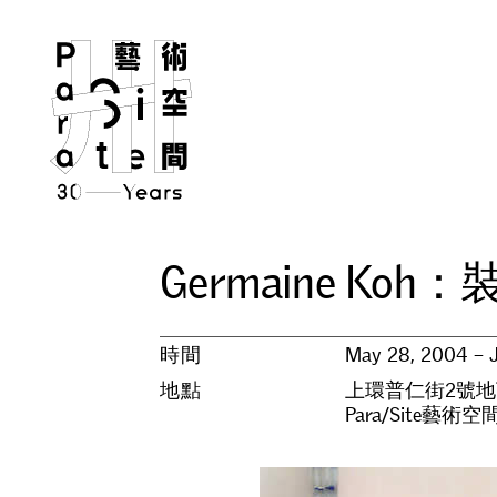
G
e
r
m
a
i
n
e
K
o
h
：
時間
May 28, 2004 – 
地點
上環普仁街2號地
Para/Site藝術空