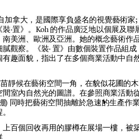
自
加
拿
大
，
是
國
際
享
負
盛
名
的
視
覺
藝
術
家
;
《
裝
‧
置
》
。
K
o
h
的
作
品
廣
泛
地
以
個
展
及
聯
、
南
美
洲
、
歐
洲
及
亞
洲
。
她
的
概
念
藝
術
作
細
膩
觀
察
。
《
裝
‧
置
》
由
數
個
裝
置
作
品
組
成
個
有
趣
面
貌
，
指
出
了
在
多
個
商
業
活
動
中
自
草
苗
靜
候
在
藝
術
空
間
一
角
，
在
貌
似
花
圃
的
木
空
間
室
內
自
然
光
的
圖
譜
。
在
參
照
商
業
活
動
棚
)
同
時
把
藝
術
空
間
抽
離
於
急
速
的
生
產
作
程
。
，
上
百
個
回
收
再
用
的
膠
樽
在
展
場
一
樓
，
被
群
。