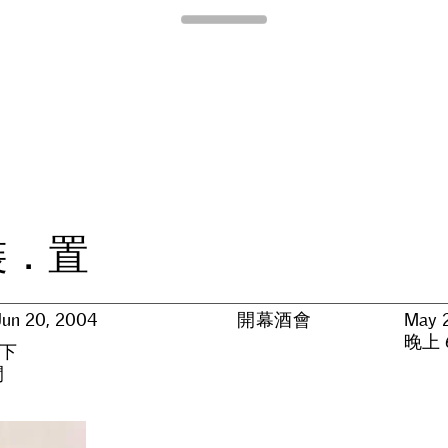
Para Site
裝
．
置
Jun 20, 2004
開幕酒會
May 
晚上 6
下
間