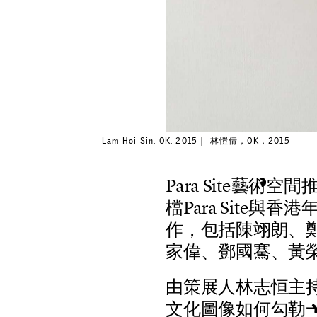
Lam Hoi Sin, OK, 2015｜ 林愷倩，OK，2015
P
a
r
a
S
i
t
e
藝
術
空
間
檔
P
a
r
a
S
i
t
e
與
香
港
作
，
包
括
陳
翊
朗
、
家
偉
、
鄧
國
騫
、
黃
由
策
展
人
林
志
恒
主
文
化
圖
像
如
何
勾
勒