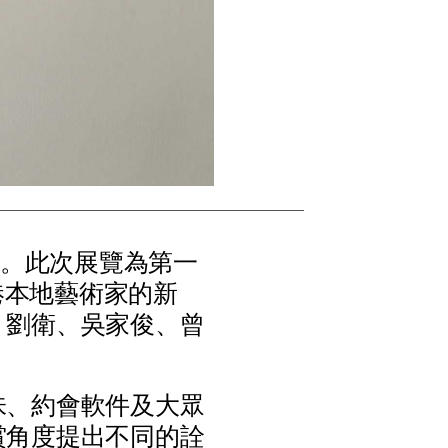
。
此
次
展
覽
為
第
一
港
本
地
藝
術
家
的
新
、
劉
衛
、
吳
家
俊
、
曾
味
、
約
會
軟
件
及
大
眾
賞
角
度
提
出
不
同
的
詮