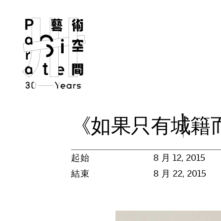
《
如
果
只
有
城
籍
起始
8 月 12, 2015
結束
8 月 22, 2015