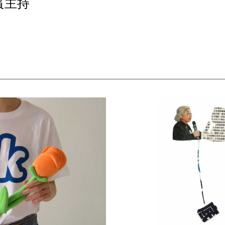
賓
主
持