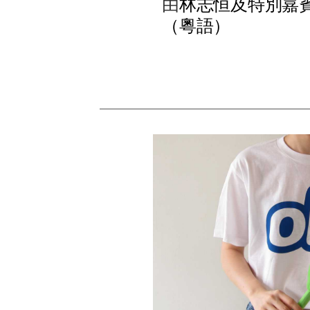
由
林
志
恒
及
特
別
嘉
（
粵
語
）