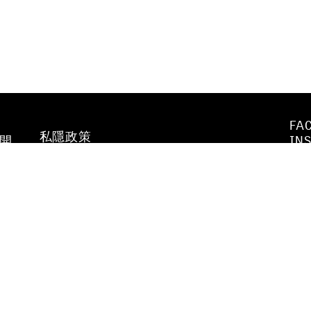
FA
私隱政策
不開
IN
WE
行為守則及
YO
防止性騷擾政策
VI