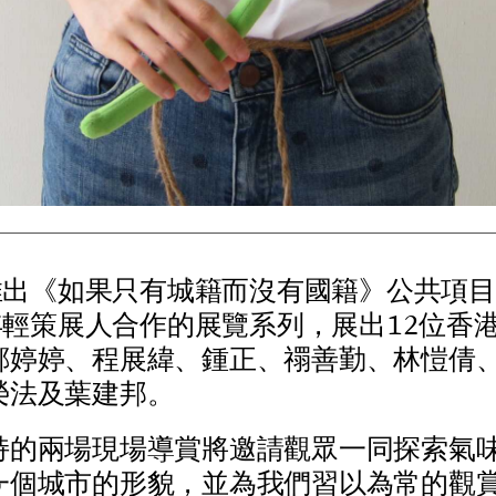
推
出
《
如
果
只
有
城
籍
而
沒
有
國
籍
》
公
共
項
目
年
輕
策
展
人
合
作
的
展
覽
系
列
，
展
出
1
2
位
香
鄭
婷
婷
、
程
展
緯
、
鍾
正
、
禤
善
勤
、
林
愷
倩
榮
法
及
葉
建
邦
。
持
的
兩
場
現
場
導
賞
將
邀
請
觀
眾
一
同
探
索
氣
一
個
城
市
的
形
貌
，
並
為
我
們
習
以
為
常
的
觀