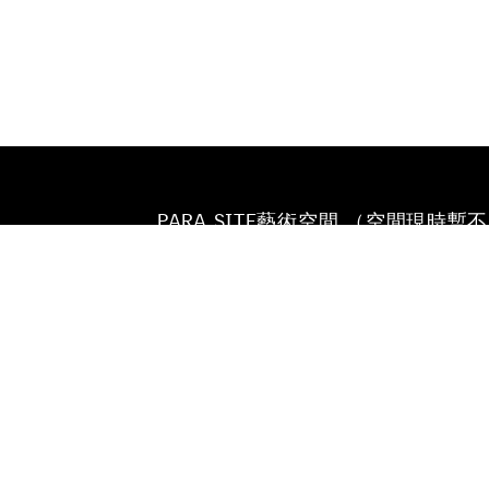
PARA SITE藝術空間 （空間現時暫
放）
香港鰂魚涌英皇道677號
榮華工業大廈22樓
電話
+852 25174620
電郵
INFO@PARA-SITE.ART