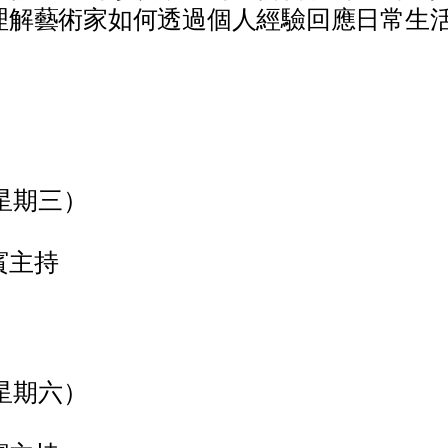
理
解
藝
術
家
如
何
透
過
個
人
經
驗
回
應
日
常
生
星
期
三
）
賓
主
持
星
期
六
）