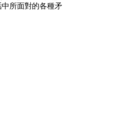
活
中
所
面
對
的
各
種
矛