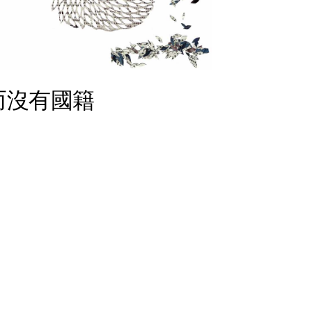
而
沒
有
國
籍