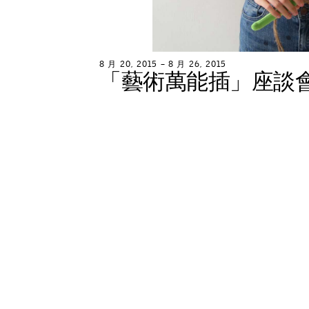
8
月
2
0
,
2
0
1
5
–
8
月
2
6
,
2
0
1
5
「
藝
術
萬
能
插
」
座
談