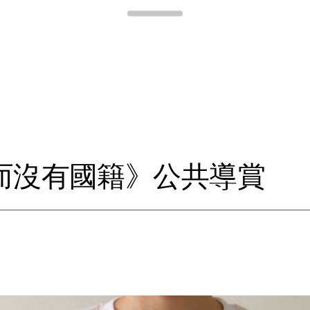
Para Site
而
沒
有
國
籍
》
公
共
導
賞