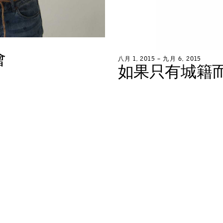
會
八
月
1
,
2
0
1
5
–
九
月
6
,
2
0
1
5
如
果
只
有
城
籍