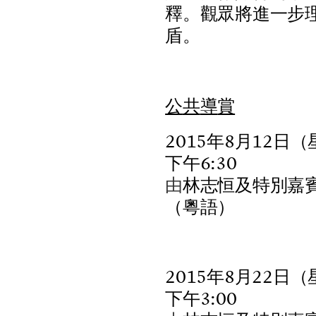
釋
。
觀
眾
將
進
一
步
盾
。
公
共
導
賞
2
0
1
5
年
8
月
1
2
日
（
下
午
6
:
3
0
由
林
志
恒
及
特
別
嘉
（
粵
語
）
2
0
1
5
年
8
月
2
2
日
（
下
午
3
:
0
0