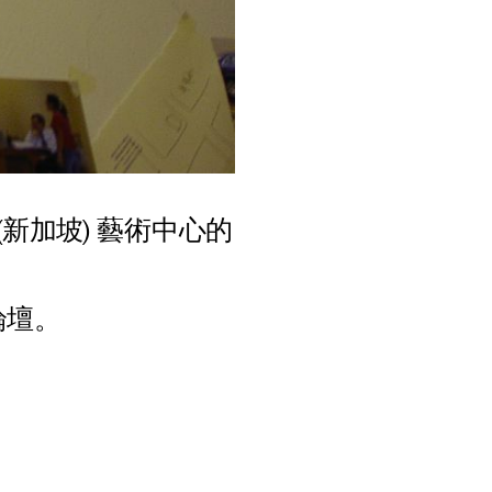
(
新
加
坡
)
藝
術
中
心
的
論
壇
。