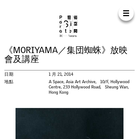
Para Sit
E
N
中
首
頁
關
於
我
們
支
持
我
們
聯
絡
我
們
商
店
《
M
O
R
I
Y
A
M
A
／
集
団
蜘
蛛
》
放
映
展
覽
會
及
講
座
活
動
日期
1 月 21, 2014
地點
A Space, Asia Art Archive, 10/F, Hollywood
研
討
會
Centre, 233 Hollywood Road, Sheung Wan,
Hong Kong
藝
術
駐
留
出
版
工
作
坊