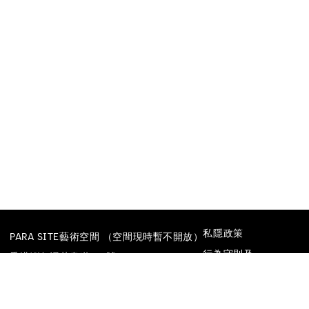
私隱政策
PARA SITE藝術空間 （空間現時暫不開放）
行為守則及
香港鰂魚涌英皇道677號
防止性騷擾政策
榮華工業大廈22樓
電話
+852 25174620
電郵
INFO@PARA-SITE.ART