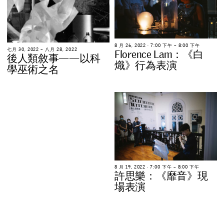
8
月
2
6
,
2
0
2
2
∙
7
:
0
0
下
午
–
8
:
0
0
下
午
七
月
3
0
,
2
0
2
2
–
八
月
2
8
,
2
0
2
2
F
l
o
r
e
n
c
e
L
a
m
：
《
白
後
人
類
敘
事
—
—
以
科
熾
》
行
為
表
演
學
巫
術
之
名
8
月
1
9
,
2
0
2
2
∙
7
:
0
0
下
午
–
8
:
0
0
下
午
許
思
樂
：
《
靡
音
》
現
場
表
演