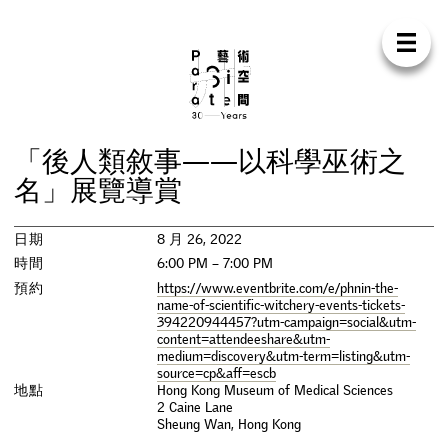
Para Sit
E
N
中
首
頁
關
於
我
們
支
持
我
們
聯
絡
我
們
商
店
「
後
人
類
敘
事
—
—
以
科
學
巫
術
之
展
覽
名
」
展
覽
導
賞
活
動
日期
8 月 26, 2022
時間
6:00 PM – 7:00 PM
研
討
會
預約
https://www.eventbrite.com/e/phnin-the-
name-of-scientific-witchery-events-tickets-
394220944457?utm-campaign=social&utm-
藝
術
駐
留
content=attendeeshare&utm-
medium=discovery&utm-term=listing&utm-
source=cp&aff=escb
出
版
地點
Hong Kong Museum of Medical Sciences
2 Caine Lane
Sheung Wan
,
Hong Kong
工
作
坊