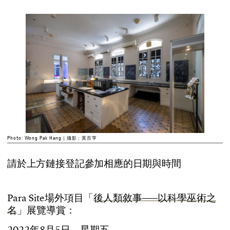
Photo: Wong Pak Hang｜攝影：黃百亨
請於上方鏈接登記參加相應的日期與時間
P
a
r
a
S
i
t
e
場
外
項
目
「
後
人
類
敘
事
—
—
以
科
學
巫
術
之
名
」
展
覽
導
賞
：
2
0
2
2
年
8
月
5
日
，
星
期
五