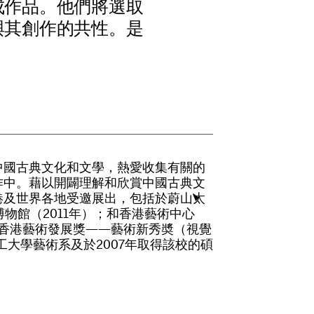
成
作
品
。
他
們
將
選
取
與
其
創
作
的
共
性
。
是
中
國
古
典
文
化
和
文
學
，
熱
愛
收
集
有
關
的
作
中
。
藉
以
開
闢
理
解
和
欣
賞
中
國
古
典
文
港
及
世
界
各
地
受
邀
展
出
，
包
括
於
蔚
山
太
博
物
館
（
2
0
1
1
年
）
；
和
香
港
藝
術
中
心
香
港
藝
術
發
展
獎
—
—
藝
術
新
秀
奬
（
視
覺
工
大
學
藝
術
系
及
於
2
0
0
7
年
取
得
該
校
的
碩