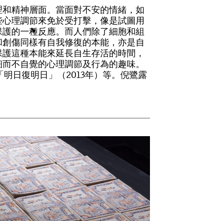
理
和
精
神
層
面
。
當
面
對
不
安
的
情
緒
，
如
些
心
理
調
節
來
免
於
受
打
擊
，
像
是
試
圖
用
保
護
的
一
種
反
應
。
而
人
們
除
了
細
胞
和
組
和
創
傷
同
樣
有
自
我
修
復
的
本
能
，
亦
是
自
保
護
這
種
本
能
來
延
長
自
生
存
活
的
時
間
，
細
而
不
自
覺
的
心
理
調
節
及
行
為
的
趣
味
。
「
明
日
復
明
日
」
（
2
0
1
3
年
）
等
。
倪
鷺
露