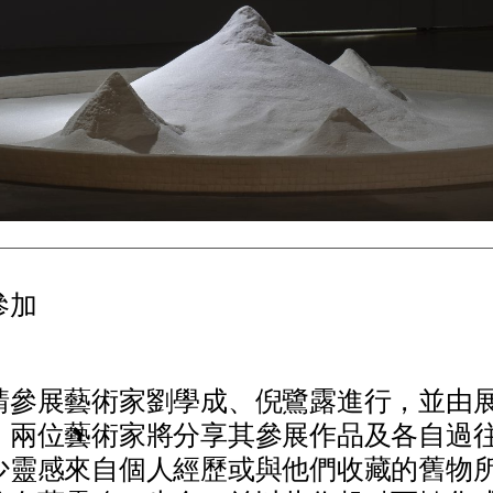
參加
請
參
展
藝
術
家
劉
學
成
、
倪
鷺
露
進
行
，
並
由
，
兩
位
藝
術
家
將
分
享
其
參
展
作
品
及
各
自
過
少
靈
感
來
自
個
人
經
歷
或
與
他
們
收
藏
的
舊
物