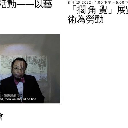
活
動
—
—
以
藝
8
月
1
3
,
2
0
2
2
∙
4
:
0
0
下
午
–
5
:
0
0
「
擱
角
覺
」
展
術
為
勞
動
會