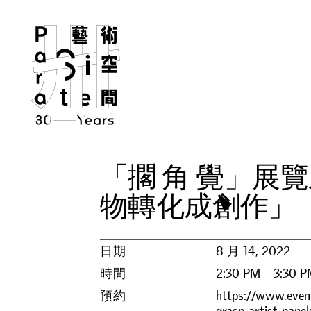
「
擱
角
覺
」
展
覽
物
轉
化
成
創
作
」
日期
8 月 14, 2022
時間
2:30 PM – 3:30 
預約
https://www.event
grasp-artist-pane