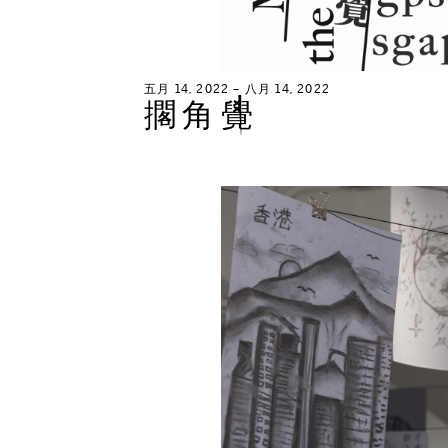
五
月
1
4
,
2
0
2
2
–
八
月
1
4
,
2
0
2
2
擱
角
覺