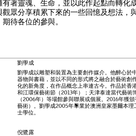
擁
有
著
靈
魂
、
生
命
，
並
以
此
作
起
點
而
轉
化
與
觀
眾
分
享
積
累
下
來
的
一
些
回
憶
及
想
法
，
，
期
待
各
位
的
參
與
。
劉學成
劉
學
成
以
雕
塑
和
裝
置
為
主
要
創
作
媒
介
。
他
醉
心
於
器
物
與
書
藉
，
並
以
不
同
的
形
式
將
之
融
合
於
藝
術
創
化
的
新
角
度
，
在
作
品
概
念
上
串
連
古
今
。
作
品
於
香
和
江
環
保
藝
術
節
（
2
0
1
3
年
）
；
天
津
泰
達
當
代
藝
術
（
2
0
0
6
年
）
等
場
館
參
與
聯
展
或
個
展
。
2
0
1
6
年
獲
頒
藝
術
）
。
劉
學
成
2
0
0
5
年
畢
業
於
澳
洲
皇
家
墨
爾
本
理
士
學
位
。
倪鷺露