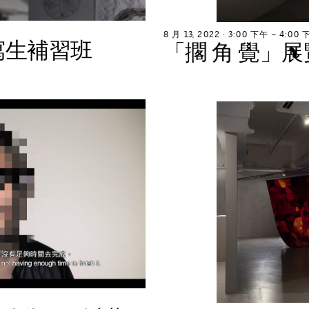
8
月
1
3
,
2
0
2
2
∙
3
:
0
0
下
午
–
4
:
0
0
寫
生
補
習
班
「
擱
角
覺
」
展