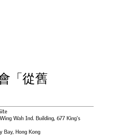
會
「
從
舊
Site
 Wing Wah Ind. Building, 677 King's
y Bay
,
Hong Kong