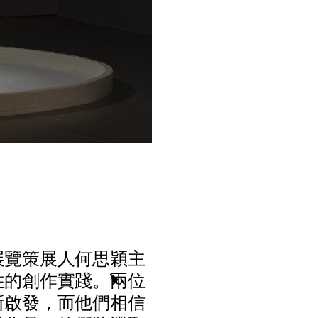
展
覽
策
展
人
何
思
穎
主
往
的
創
作
實
踐
。
兩
位
所
啟
發
，
而
他
們
相
信