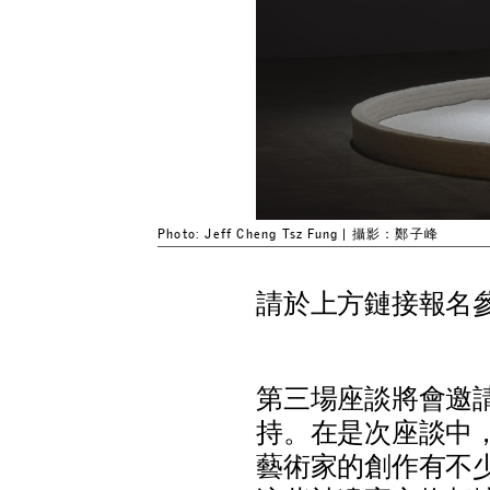
Photo: Jeff Cheng Tsz Fung | 攝影：鄭子峰
請於上方鏈接報名
第
三
場
座
談
將
會
邀
持
。
在
是
次
座
談
中
藝
術
家
的
創
作
有
不