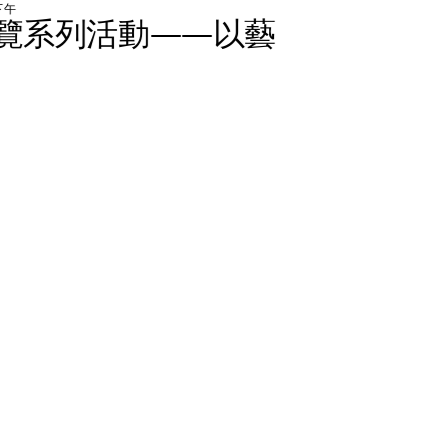
下
午
覽
系
列
活
動
—
—
以
藝