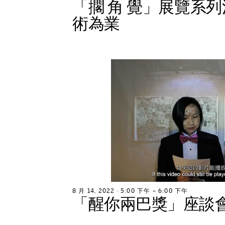
「
擱
角
覺
」
展
覽
系
列
術
為
業
8
月
1
4
,
2
0
2
2
∙
5
:
0
0
下
午
–
6
:
0
0
下
午
「
醒
你
兩
巴
獎
」
座
談