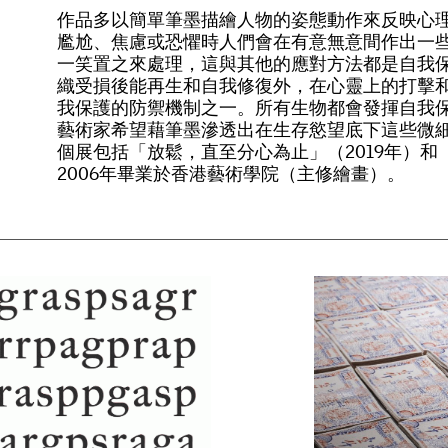
作
品
多
以
簡
單
筆
墨
描
繪
人
物
的
姿
態
動
作
來
反
映
心
尷
尬
、
焦
慮
或
恐
懼
時
人
們
會
在
有
意
無
意
間
作
出
一
一
笑
置
之
來
處
理
，
這
與
其
他
的
應
對
方
法
都
是
自
我
織
受
損
後
能
再
生
和
自
我
修
復
外
，
在
心
靈
上
的
打
擊
我
保
護
的
防
禦
機
制
之
一
。
所
有
生
物
都
會
發
揮
自
我
藝
術
家
希
望
藉
筆
墨
滲
透
出
在
生
存
慾
望
底
下
這
些
微
個
展
包
括
「
放
鬆
，
直
至
分
心
為
止
」
（
2
0
1
9
年
）
和
2
0
0
6
年
畢
業
於
香
港
藝
術
學
院
（
主
修
繪
畫
）
。