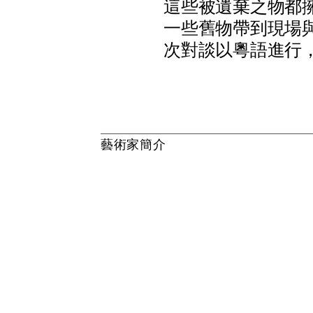
這
些
被
遺
棄
之
物
都
一
些
舊
物
帶
到
現
場
次
對
談
以
粵
語
進
行
藝
術
家
簡
介