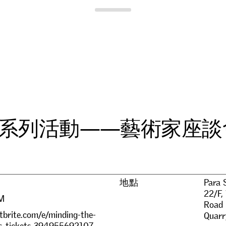
Para Site
系
列
活
動
—
—
藝
術
家
座
談
地點
Para 
22/F,
PM
Road
brite.com/e/minding-the-
Quarr
ls-tickets-394955692107