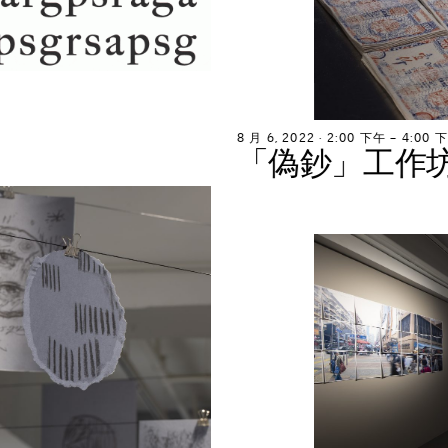
8
月
6
,
2
0
2
2
∙
2
:
0
0
下
午
–
4
:
0
0
下
「
偽
鈔
」
工
作