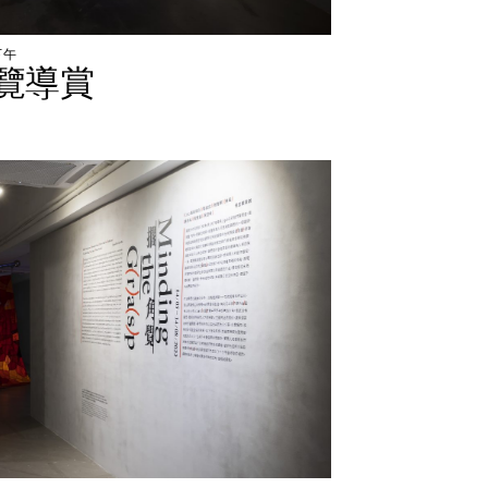
下
午
覽
導
賞