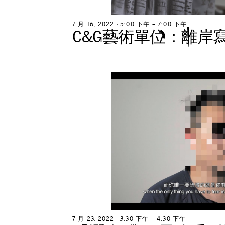
7
月
1
6
,
2
0
2
2
∙
5
:
0
0
下
午
–
7
:
0
0
下
午
C
&
G
藝
術
單
位
：
離
岸
7
月
2
3
,
2
0
2
2
∙
3
:
3
0
下
午
–
4
:
3
0
下
午