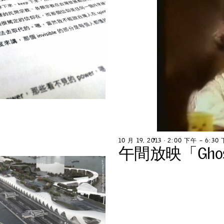
1
0
月
1
9
,
2
0
1
3
∙
2
:
0
0
下
午
–
6
:
3
0
午
間
放
映
「
G
h
o