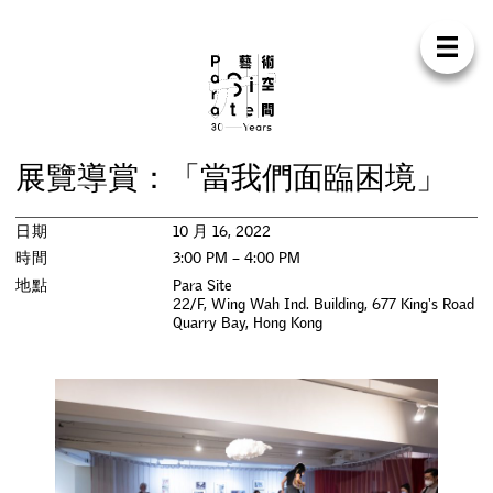
Para Sit
E
N
中
首
頁
關
於
我
們
支
持
我
們
聯
絡
我
們
商
店
展
覽
導
賞
：
「
當
我
們
面
臨
困
境
」
展
覽
日期
10 月 16, 2022
活
動
時間
3:00 PM – 4:00 PM
地點
Para Site
22/F, Wing Wah Ind. Building, 677 King's Road
研
討
會
Quarry Bay
,
Hong Kong
藝
術
駐
留
出
版
工
作
坊