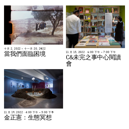
十
月
2
,
2
0
2
2
–
十
一
月
2
0
,
2
0
2
2
當
我
們
面
臨
困
境
1
1
月
1
5
,
2
0
2
2
∙
6
:
0
0
下
午
–
7
:
0
0
下
午
C
&
未
完
之
事
中
心
閱
讀
會
1
1
月
1
9
,
2
0
2
2
∙
4
:
0
0
下
午
–
5
:
0
0
下
午
金
正
憲
：
生
態
冥
想