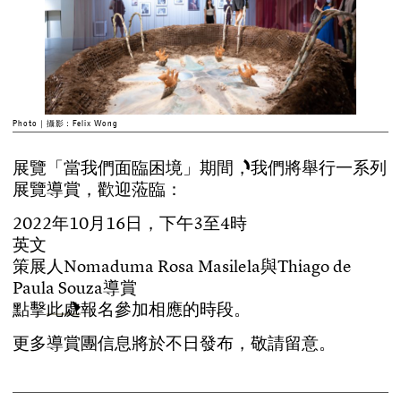
Photo｜攝影：Felix Wong
展
覽
「
當
我
們
面
臨
困
境
」
期
間
，
我
們
將
舉
行
一
系
列
展
覽
導
賞
，
歡
迎
蒞
臨
：
2
0
2
2
年
1
0
月
1
6
日
，
下
午
3
至
4
時
英
文
策
展
人
N
o
m
a
d
u
m
a
R
o
s
a
M
a
s
i
l
e
l
a
與
T
h
i
a
g
o
d
e
P
a
u
l
a
S
o
u
z
a
導
賞
點
擊
此
處
報
名
參
加
相
應
的
時
段
。
更
多
導
賞
團
信
息
將
於
不
日
發
布
，
敬
請
留
意
。