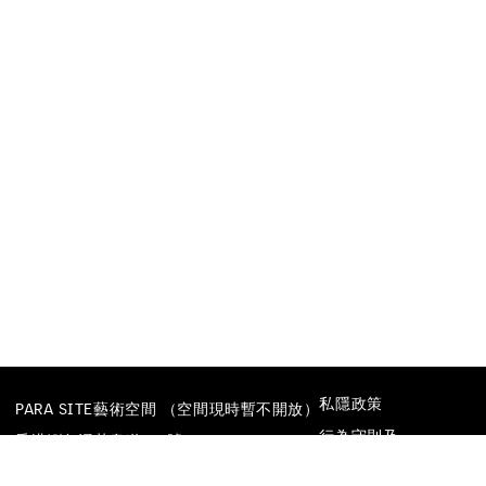
私隱政策
PARA SITE藝術空間 （空間現時暫不開放）
行為守則及
香港鰂魚涌英皇道677號
防止性騷擾政策
榮華工業大廈22樓