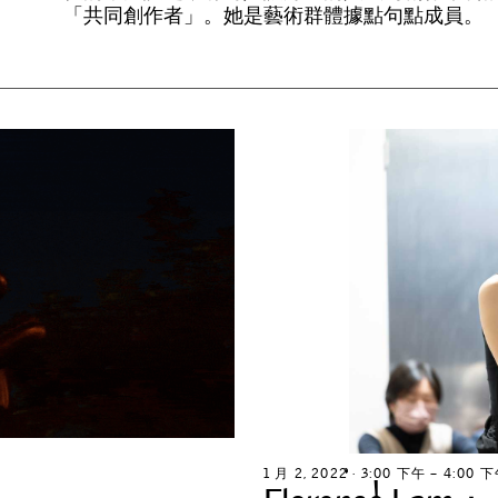
「
共
同
創
作
者
」
。
她
是
藝
術
群
體
據
點
句
點
成
員
。
1
月
2
,
2
0
2
2
∙
3
:
0
0
下
午
–
4
:
0
0
下