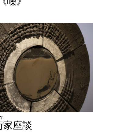
《
嗓
》
午
術
家
座
談