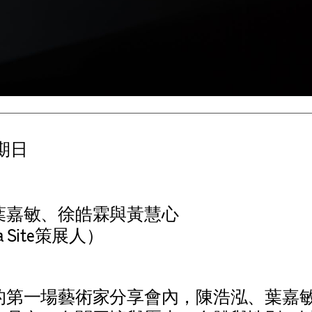
星期日
葉嘉敏
、
徐皓霖
與
黃慧心
 Site策展人）
的
第
一
場
藝
術
家
分
享
會
內
，
陳
浩
泓
、
葉
嘉