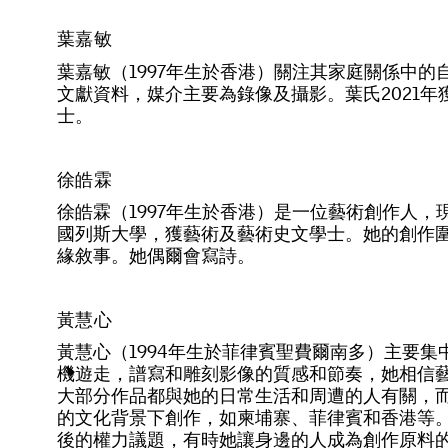
葉嘉敏
葉
嘉
敏
（
1
9
9
7
年
生
於
香
港
）
關
注
其
家
庭
關
係
中
的
文
獻
資
料
，
媒
介
主
要
為
錄
像
及
攝
影
。
葉
氏
2
0
2
1
年
士
。
徐皓霖
徐
皓
霖
（
1
9
9
7
年
生
於
香
港
）
是
一
位
藝
術
創
作
人
，
國
列
斯
大
學
，
獲
藝
術
及
藝
術
史
文
學
士
。
她
的
創
作
緣
敘
事
。
她
偶
爾
會
寫
詩
。
黃慧心
黃
慧
心
（
1
9
9
4
年
生
於
菲
律
賓
聖
費
爾
南
多
）
主
要
集
機
遊
走
，
譜
寫
和
雕
刻
影
像
的
質
感
和
節
奏
，
她
相
信
大
部
分
作
品
都
與
她
的
日
常
生
活
和
周
遭
的
人
有
關
，
的
文
化
背
景
下
創
作
，
如
柬
埔
寨
、
菲
律
賓
和
香
港
等
後
的
權
力
議
題
，
有
時
她
讓
身
邊
的
人
成
為
創
作
原
料