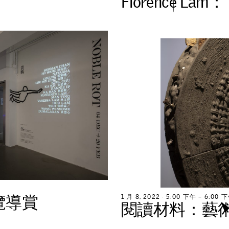
F
l
o
r
e
n
c
e
L
a
m
：
覽
導
賞
1
月
8
,
2
0
2
2
∙
5
:
0
0
下
午
–
6
:
0
0
下
閱
讀
材
料
：
藝