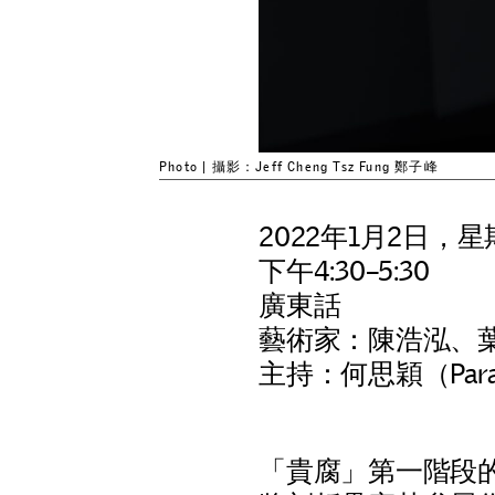
Photo | 攝影：Jeff Cheng Tsz Fung 鄭子峰
2022年1月2日，
下午4:30–5:30
廣東話
藝術家：陳浩泓
、
主持：何思穎（Para
「
貴
腐
」
第
一
階
段