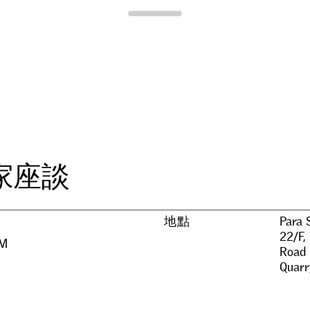
Para Site
家
座
談
地點
Para 
22/F,
PM
Road
Quarr