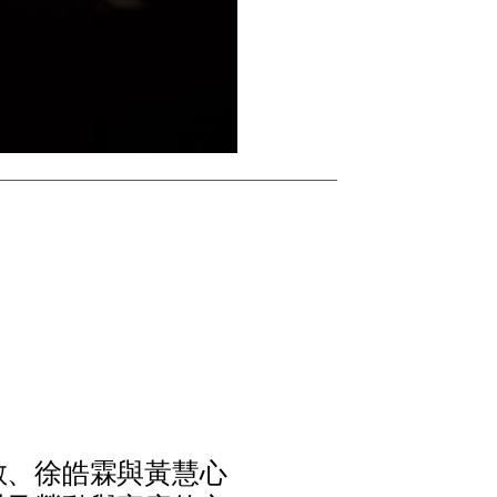
敏
、
徐
皓
霖
與
黃
慧
心