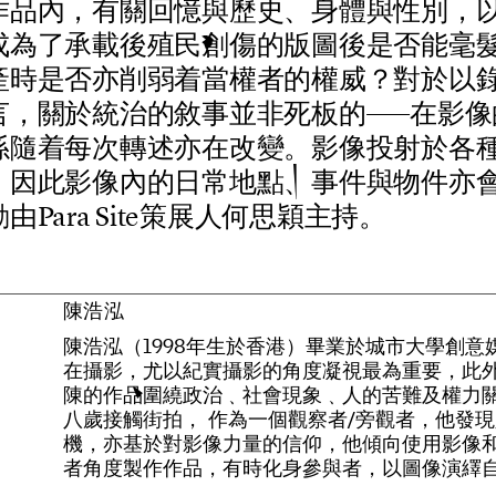
作
品
內
，
有
關
回
憶
與
歷
史
、
身
體
與
性
別
，
成
為
了
承
載
後
殖
民
創
傷
的
版
圖
後
是
否
能
毫
產
時
是
否
亦
削
弱
着
當
權
者
的
權
威
？
對
於
以
言
，
關
於
統
治
的
敘
事
並
非
死
板
的
—
—
在
影
像
係
隨
着
每
次
轉
述
亦
在
改
變
。
影
像
投
射
於
各
，
因
此
影
像
內
的
日
常
地
點
、
事
件
與
物
件
亦
動
由
P
a
r
a
S
i
t
e
策
展
人
何
思
穎
主
持
。
陳浩泓
陳
浩
泓
（
1
9
9
8
年
生
於
香
港
）
畢
業
於
城
市
大
學
創
意
在
攝
影
，
尤
以
紀
實
攝
影
的
角
度
凝
視
最
為
重
要
，
此
陳
的
作
品
圍
繞
政
治
﹑
社
會
現
象
﹑
人
的
苦
難
及
權
力
八
歲
接
觸
街
拍
，
作
為
一
個
觀
察
者
/
旁
觀
者
，
他
發
現
機
，
亦
基
於
對
影
像
力
量
的
信
仰
，
他
傾
向
使
用
影
像
者
角
度
製
作
作
品
，
有
時
化
身
參
與
者
，
以
圖
像
演
繹