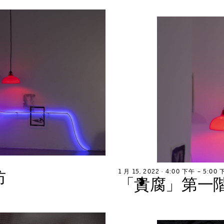
坊
1
月
1
5
,
2
0
2
2
∙
4
:
0
0
下
午
–
5
:
0
0
「
貴
腐
」
第
一