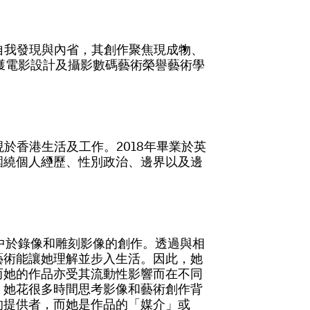
自
我
發
現
與
內
省
，
其
創
作
聚
焦
現
成
物
、
獲
電
影
設
計
及
攝
影
數
碼
藝
術
榮
譽
藝
術
學
現
於
香
港
生
活
及
工
作
。
2
0
1
8
年
畢
業
於
英
圍
繞
個
人
經
歷
、
性
別
政
治
、
邊
界
以
及
邊
中
於
錄
像
和
雕
刻
影
像
的
創
作
。
透
過
與
相
藝
術
能
讓
她
理
解
並
步
入
生
活
。
因
此
，
她
而
她
的
作
品
亦
受
其
流
動
性
影
響
而
在
不
同
。
她
花
很
多
時
間
思
考
影
像
和
藝
術
創
作
背
的
提
供
者
，
而
她
是
作
品
的
「
媒
介
」
或