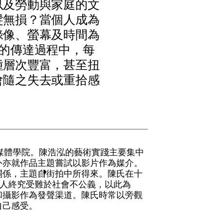
以
及
勞
動
與
家
庭
的
文
髮
無
損
？
當
個
人
成
為
錄
像
、
螢
幕
及
時
間
為
的
傳
達
過
程
中
，
每
種
層
次
豐
富
，
甚
至
扭
會
隨
之
失
去
或
重
拾
感
媒
體
學
院
。
陳
浩
泓
的
藝
術
實
踐
主
要
集
中
外
亦
就
作
品
主
題
嘗
試
以
影
片
作
為
媒
介
。
關
係
，
主
題
自
街
拍
中
所
得
來
。
陳
氏
在
十
人
終
究
受
難
於
社
會
不
公
義
，
以
此
為
和
攝
影
作
為
發
聲
渠
道
。
陳
氏
時
常
以
旁
觀
自
己
感
受
。