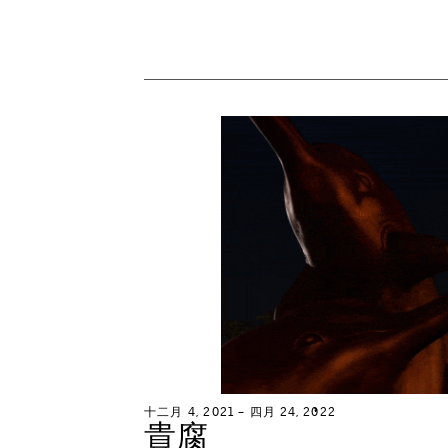
十
二
月
4
,
2
0
2
1
–
四
月
2
4
,
2
0
2
2
貴
腐