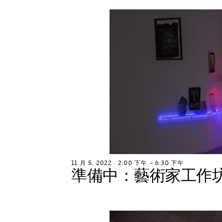
1
1
月
5
,
2
0
2
2
∙
2
:
0
0
下
午
–
6
:
3
0
下
午
準
備
中
：
藝
術
家
工
作