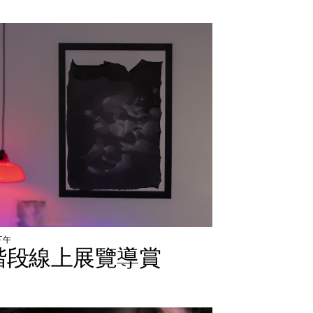
下
午
階
段
線
上
展
覽
導
賞