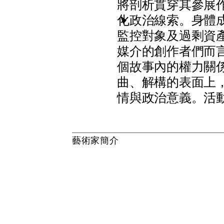
將
剖
析
貫
穿
其
參
展
化
政
治
線
索
。
身
體
監
控
對
象
及
過
剩
資
媒
介
的
創
作
者
們
而
個
故
事
內
的
權
力
關
曲
、
解
構
的
表
面
上
情
與
政
治
意
義
。
活
藝
術
家
簡
介