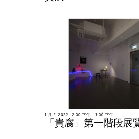
1
月
2
,
2
0
2
2
∙
2
:
0
0
下
午
–
3
:
0
0
下
午
「
貴
腐
」
第
一
階
段
展