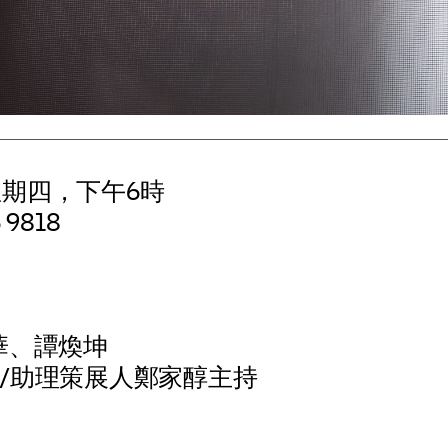
，星期四，下午6時
 9818
華、譚煥坤
目經理/助理策展人鄭家醇主持