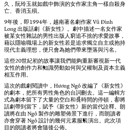
久
，
阮
玲
玉
就
如
戲
中
飾
演
的
女
作
家
主
角
一
樣
自
殺
身
亡
、
香
消
玉
殞
。
9
年
後
，
即
1
9
9
4
年
，
越
南
著
名
劇
作
家
V
ũ
Đ
ì
n
h
L
o
n
g
出
版
話
劇
《
新
女
性
》
。
劇
中
描
述
一
名
女
作
家
被
某
女
性
雜
誌
的
男
性
出
版
人
窮
追
不
捨
的
求
愛
故
事
，
藉
以
隱
喻
職
場
上
的
新
女
性
若
是
追
求
獨
立
自
主
或
抱
持
現
代
主
義
理
想
，
便
只
會
為
她
們
帶
來
墮
落
與
污
名
。
這
些
2
0
世
紀
初
的
故
事
讓
我
們
能
夠
重
新
審
視
新
一
代
女
性
的
創
作
力
和
知
識
勞
動
如
何
與
父
權
制
及
資
本
主
義
相
互
作
用
。
這
次
的
戲
劇
閱
讀
中
，
H
ư
ơ
n
g
N
g
ô
改
編
了
《
新
女
性
》
的
劇
本
，
把
所
有
男
性
角
色
的
台
詞
刪
去
。
這
一
編
輯
方
式
為
劇
本
留
下
了
大
量
的
空
白
和
長
時
間
的
停
頓
，
卻
將
話
劇
帶
到
當
下
，
賦
予
《
新
女
性
》
新
的
當
代
詮
釋
。
朗
讀
將
在
由
N
g
ô
製
作
的
雕
塑
佈
景
下
進
行
，
而
朗
讀
者
亦
會
穿
著
N
g
ô
設
計
的
幾
何
元
素
服
装
演
出
。
此
次
項
目
的
朗
讀
者
將
會
隨
後
公
佈
。