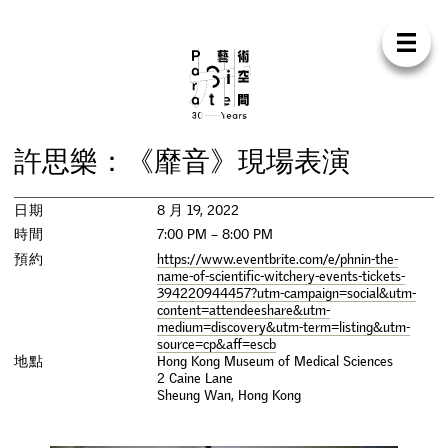
Para Sit
E
N
中
首
頁
關
於
我
們
支
持
我
們
聯
絡
我
們
商
店
許
思
樂
：
《
靡
音
》
現
場
表
演
展
覽
日期
8 月 19, 2022
活
動
時間
7:00 PM – 8:00 PM
預約
https://www.eventbrite.com/e/phnin-the-
name-of-scientific-witchery-events-tickets-
研
討
會
394220944457?utm-campaign=social&utm-
content=attendeeshare&utm-
medium=discovery&utm-term=listing&utm-
藝
術
駐
留
source=cp&aff=escb
地點
Hong Kong Museum of Medical Sciences
2 Caine Lane
出
版
Sheung Wan
,
Hong Kong
工
作
坊