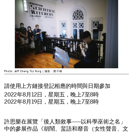
Photo: Jeff Cheng Tsz Fung｜攝影：鄭子峰
請使用上方鏈接登記相應的時間與日期參加
2022年8月12日，星期五，晚上7至8時
2022年8月19日，星期五，晚上7至8時
許
思
樂
在
展
覽
「
後
人
類
敘
事
—
—
以
科
學
巫
術
之
名
」
中
的
參
展
作
品
《
胡
鬧
、
蜚
語
和
靡
音
（
女
性
聲
音
、
文