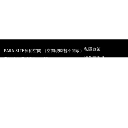
私隱政策
PARA SITE藝術空間 （空間現時暫不開放）
行為守則及
香港鰂魚涌英皇道677號
防止性騷擾政策
榮華工業大廈22樓
電話
+852 25174620
電郵
INFO@PARA-SITE.ART
FACEBOOK
INSTAGRAM
WECHAT
YOUTUBE
VIMEO