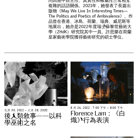
問
回
應
中
自
主
性
、
真
實
性
和
權
威
性
三
者
相
互
複
雜
的
話
語
關
係
。
2
0
2
1
年
，
她
發
表
了
長
篇
出
版
物
《
M
a
y
W
e
L
i
v
e
I
n
I
n
t
e
r
e
s
t
i
n
g
T
i
m
e
s
—
T
h
e
P
o
l
i
t
i
c
s
a
n
d
P
o
e
t
i
c
s
o
f
A
m
b
i
v
a
l
e
n
c
e
》
。
作
品
曾
在
香
港
、
冰
島
、
荷
蘭
、
瑞
典
、
威
尼
斯
等
地
展
出
，
她
亦
是
2
0
2
2
年
度
瑞
士
蘇
黎
世
藝
術
大
學
（
Z
H
d
K
）
研
究
院
其
中
一
員
。
許
思
樂
在
荷
蘭
皇
家
藝
術
學
院
獲
得
藝
術
研
究
的
碩
士
學
位
。
8
月
2
6
,
2
0
2
2
∙
7
:
0
0
下
午
–
8
:
0
0
下
午
七
月
3
0
,
2
0
2
2
–
八
月
2
8
,
2
0
2
2
F
l
o
r
e
n
c
e
L
a
m
：
《
白
後
人
類
敘
事
—
—
以
科
熾
》
行
為
表
演
學
巫
術
之
名