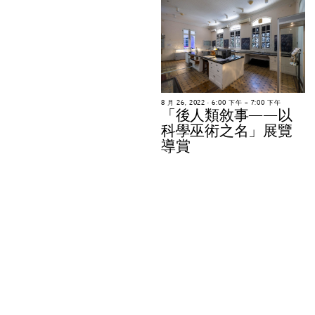
8
月
2
6
,
2
0
2
2
∙
6
:
0
0
下
午
–
7
:
0
0
下
午
「
後
人
類
敘
事
—
—
以
科
學
巫
術
之
名
」
展
覽
導
賞