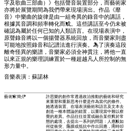
字
及
歌
曲
三
部
曲
）
》
包
括
聲
音
裝
置
部
分
，
而
藝
術
家
亦
將
於
展
覽
期
間
為
我
們
帶
來
現
場
演
出
。
作
品
《
靡
音
》
中
樂
曲
的
旋
律
是
由
一
組
奇
異
的
錄
音
中
的
講
話
，
根
據
其
音
調
和
頻
率
轉
化
而
成
。
這
些
講
話
至
今
仍
未
被
確
認
為
屬
於
任
何
已
知
的
人
類
語
言
。
在
現
場
表
演
中
，
原
聲
錄
音
將
以
一
個
揚
聲
器
系
統
回
放
，
而
音
樂
家
則
盡
可
能
地
按
照
錄
音
和
記
譜
法
進
行
演
奏
。
為
了
演
奏
這
段
離
奇
怪
異
的
樂
譜
，
音
樂
家
必
須
全
神
貫
注
，
將
他
一
直
以
來
正
規
的
樂
理
訓
練
置
於
一
種
超
越
凡
人
所
控
制
的
無
形
力
量
中
。
音
樂
表
演
：
蘇
諾
林
藝
術
家
簡
介
許
思
樂
的
創
作
常
透
過
政
治
推
動
的
藝
術
和
研
究
來
重
塑
和
重
新
思
考
什
麼
是
作
為
當
代
的
條
件
。
她
透
過
裝
置
、
在
場
表
演
藝
術
和
語
言
及
文
本
去
創
造
一
種
本
體
論
的
錯
置
，
以
重
現
當
中
難
以
察
覺
的
差
異
。
作
品
往
往
並
置
或
融
合
某
些
異
於
常
態
的
處
境
，
去
提
出
一
系
列
的
問
題
：
人
應
該
如
何
從
衝
突
、
隔
膜
或
抵
抗
中
作
出
回
應
，
同
時
叩